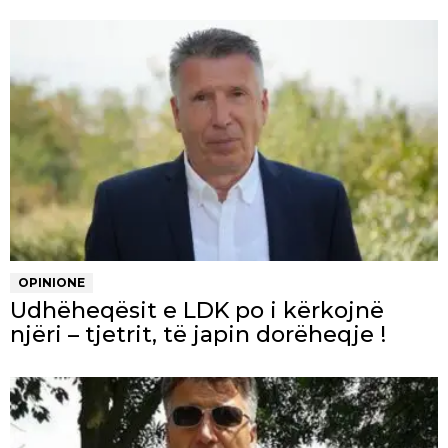
OPINIONE
Udhëheqësit e LDK po i kërkojnë
njëri – tjetrit, të japin dorëheqje !