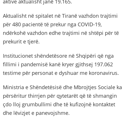
aktive aktualisht janë 19.165.
Aktualisht në spitalet në Tiranë vazhdon trajtimi
për 480 pacientë të prekur nga COVID-19,
ndërkohë vazhdon edhe trajtimi në shtëpi për të
prekurit e tjerë.
Institucionet shëndetësore në Shqipëri që nga
fillimi i pandemisë kanë kryer gjithsej 197.062
testime për personat e dyshuar me koronavirus.
Ministria e Shëndetësisë dhe Mbrojtjes Sociale ka
përsëritur thirrjen për qytetarët që të shmangin
çdo lloj grumbullimi dhe të kufizojnë kontaktet
dhe lëvizjet e panevojshme.