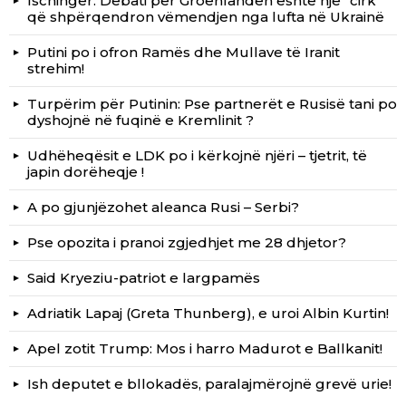
Ischinger: Debati për Groenlandën është një “cirk”
që shpërqendron vëmendjen nga lufta në Ukrainë
Putini po i ofron Ramës dhe Mullave të Iranit
strehim!
Turpërim për Putinin: Pse partnerët e Rusisë tani po
dyshojnë në fuqinë e Kremlinit ?
Udhëheqësit e LDK po i kërkojnë njëri – tjetrit, të
japin dorëheqje !
A po gjunjëzohet aleanca Rusi – Serbi?
Pse opozita i pranoi zgjedhjet me 28 dhjetor?
Said Kryeziu-patriot e largpamës
Adriatik Lapaj (Greta Thunberg), e uroi Albin Kurtin!
Apel zotit Trump: Mos i harro Madurot e Ballkanit!
Ish deputet e bllokadës, paralajmërojnë grevë urie!