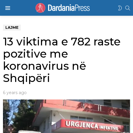
K
SWIT
Menu
SKIN
LAJME
13 viktima e 782 raste
pozitive me
koronavirus në
Shqipëri
6 years ago