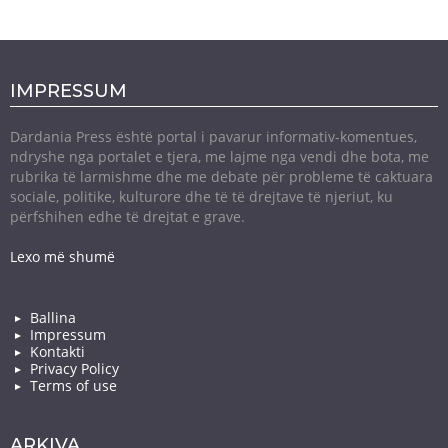
IMPRESSUM
Dardania Press është portal i pavarur informativ-komentues,
ndryshe nga portalet e tjera, me lajme nga vendi dhe bota, me
rubrika të larmishme dhe me debate për probleme të caktuara
sociale, politike, kulturore dhe të të drejtave të njeriut, ku
përfshihen edhe të drejtat e grave.
Lexo më shumë
Ballina
Impressum
Kontakti
Privacy Policy
Terms of use
ARKIVA