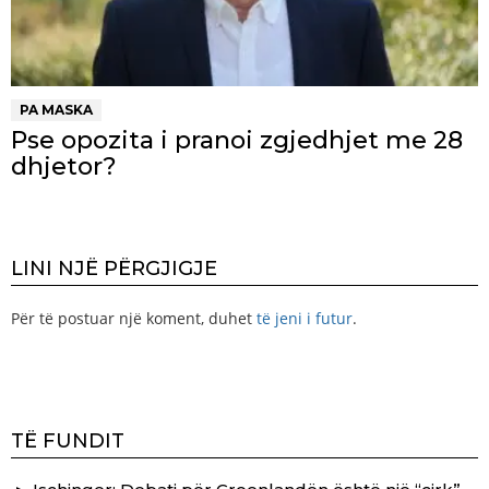
PA MASKA
Pse opozita i pranoi zgjedhjet me 28
dhjetor?
LINI NJË PËRGJIGJE
Për të postuar një koment, duhet
të jeni i futur
.
TË FUNDIT