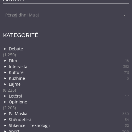
Arkiva
KATEGORITË
Debate
(1 250)
Film
18
Intervista
352
Kulturë
715
Kuzhinë
8
Lajme
(8 226)
Letërsi
57
Opinione
(2 205)
Pa Maska
350
Shëndetësi
54
Shkencë – Teknologji
32
Sport
208