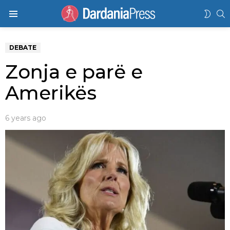
K
SWIT
Menu
SKIN
DEBATE
Zonja e parë e
Amerikës
6 years ago