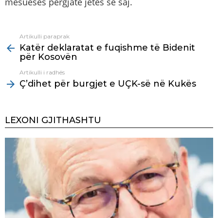
mësueses përgjatë jetës së saj.
Artikulli paraprak
See
Katër deklaratat e fuqishme të Bidenit
more
për Kosovën
Artikulli i radhës
Ç’dihet për burgjet e UÇK-së në Kukës
LEXONI GJITHASHTU