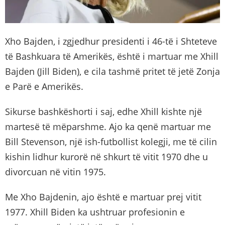
Xho Bajden, i zgjedhur presidenti i 46-të i Shteteve
të Bashkuara të Amerikës, është i martuar me Xhill
Bajden (Jill Biden), e cila tashmë pritet të jetë Zonja
e Parë e Amerikës.
Sikurse bashkëshorti i saj, edhe Xhill kishte një
martesë të mëparshme. Ajo ka qenë martuar me
Bill Stevenson, një ish-futbollist kolegji, me të cilin
kishin lidhur kurorë në shkurt të vitit 1970 dhe u
divorcuan në vitin 1975.
Me Xho Bajdenin, ajo është e martuar prej vitit
1977. Xhill Biden ka ushtruar profesionin e