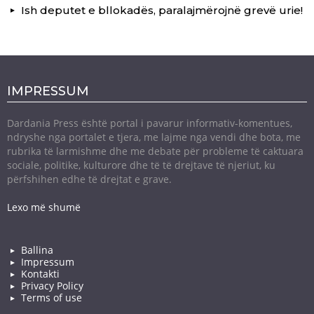
Ish deputet e bllokadës, paralajmërojnë grevë urie!
IMPRESSUM
Dardania Press është portal i pavarur informativ-komentues,
ndryshe nga portalet e tjera, me lajme nga vendi dhe bota, me
rubrika të larmishme dhe me debate për probleme të caktuara
sociale, politike, kulturore dhe të të drejtave të njeriut, ku
përfshihen edhe të drejtat e grave.
Lexo më shumë
Ballina
Impressum
Kontakti
Privacy Policy
Terms of use