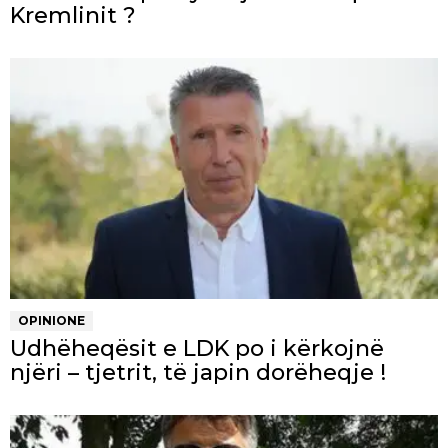
Kremlinit ?
OPINIONE
Udhëheqësit e LDK po i kërkojnë
njëri – tjetrit, të japin dorëheqje !