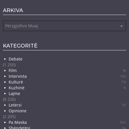
ARKIVA
Arkiva
KATEGORITË
Debate
(1 250)
Film
18
Intervista
352
Kulturë
715
Kuzhinë
8
Lajme
(8 226)
Letërsi
57
Opinione
(2 205)
Pa Maska
350
Shëndetësi
54