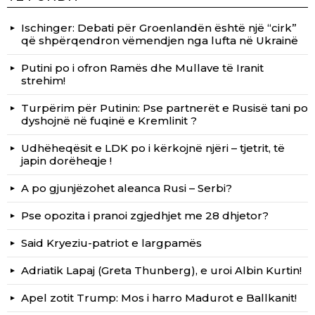
Ischinger: Debati për Groenlandën është një “cirk”
që shpërqendron vëmendjen nga lufta në Ukrainë
Putini po i ofron Ramës dhe Mullave të Iranit
strehim!
Turpërim për Putinin: Pse partnerët e Rusisë tani po
dyshojnë në fuqinë e Kremlinit ?
Udhëheqësit e LDK po i kërkojnë njëri – tjetrit, të
japin dorëheqje !
A po gjunjëzohet aleanca Rusi – Serbi?
Pse opozita i pranoi zgjedhjet me 28 dhjetor?
Said Kryeziu-patriot e largpamës
Adriatik Lapaj (Greta Thunberg), e uroi Albin Kurtin!
Apel zotit Trump: Mos i harro Madurot e Ballkanit!