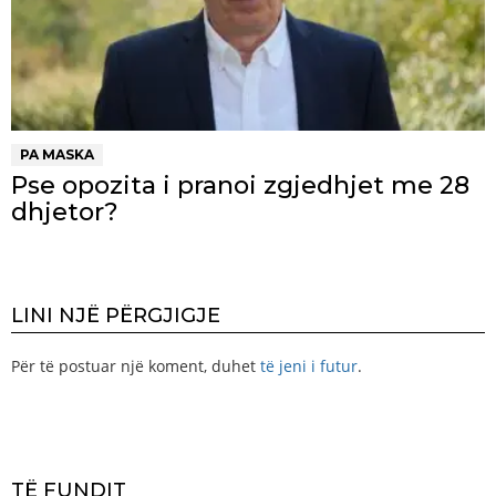
PA MASKA
Pse opozita i pranoi zgjedhjet me 28
dhjetor?
LINI NJË PËRGJIGJE
Për të postuar një koment, duhet
të jeni i futur
.
TË FUNDIT