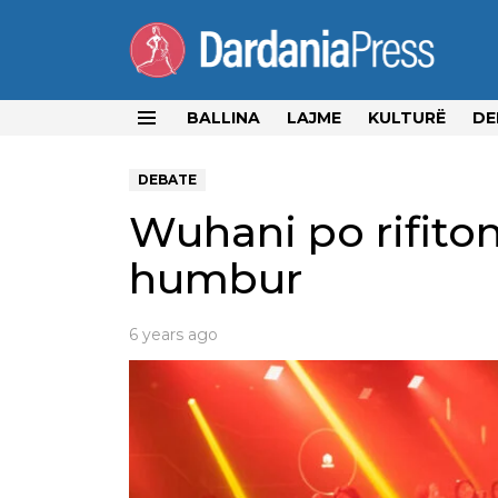
BALLINA
LAJME
KULTURË
DE
Menu
DEBATE
Wuhani po rifito
humbur
6 years ago