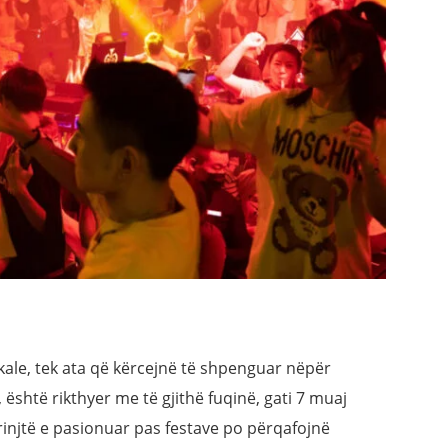
kale, tek ata që kërcejnë të shpenguar nëpër
 është rikthyer me të gjithë fuqinë, gati 7 muaj
ë rinjtë e pasionuar pas festave po përqafojnë