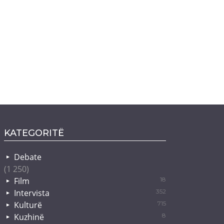
KATEGORITË
Debate
(1 250)
Film
18
Intervista
352
Kulturë
715
Kuzhinë
8