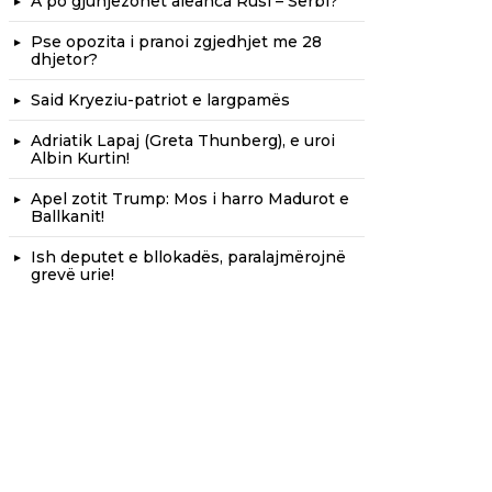
A po gjunjëzohet aleanca Rusi – Serbi?
Pse opozita i pranoi zgjedhjet me 28
dhjetor?
Said Kryeziu-patriot e largpamës
Adriatik Lapaj (Greta Thunberg), e uroi
Albin Kurtin!
Apel zotit Trump: Mos i harro Madurot e
Ballkanit!
Ish deputet e bllokadës, paralajmërojnë
grevë urie!