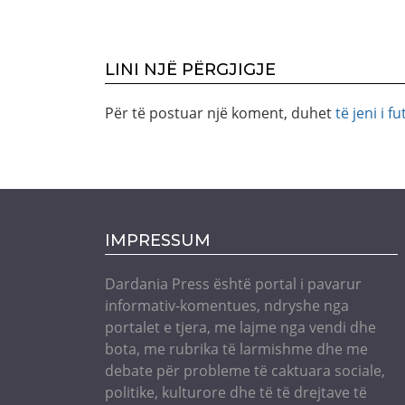
LINI NJË PËRGJIGJE
Për të postuar një koment, duhet
të jeni i fu
IMPRESSUM
Dardania Press është portal i pavarur
informativ-komentues, ndryshe nga
portalet e tjera, me lajme nga vendi dhe
bota, me rubrika të larmishme dhe me
debate për probleme të caktuara sociale,
politike, kulturore dhe të të drejtave të