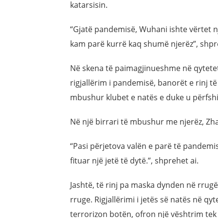
katarsisin.
“Gjatë pandemisë, Wuhani ishte vërtet nj
kam parë kurrë kaq shumë njerëz”, shpr
Në skena të paimagjinueshme në qytetet 
rigjallërim i pandemisë, banorët e rinj 
mbushur klubet e natës e duke u përfshi
Në një birrari të mbushur me njerëz, Zh
“Pasi përjetova valën e parë të pandemi
fituar një jetë të dytë.”, shprehet ai.
Jashtë, të rinj pa maska dynden në rrug
rruge. Rigjallërimi i jetës së natës në qyt
terrorizon botën, ofron një vështrim te