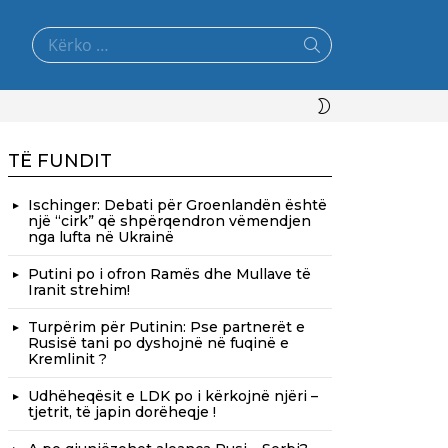
Search
for:
SWITCH
SKIN
TË FUNDIT
Ischinger: Debati për Groenlandën është
një “cirk” që shpërqendron vëmendjen
nga lufta në Ukrainë
Putini po i ofron Ramës dhe Mullave të
Iranit strehim!
Turpërim për Putinin: Pse partnerët e
Rusisë tani po dyshojnë në fuqinë e
Kremlinit ?
Udhëheqësit e LDK po i kërkojnë njëri –
tjetrit, të japin dorëheqje !