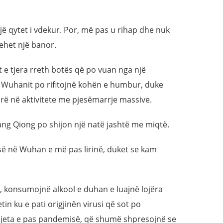
ë qytet i vdekur. Por, më pas u rihap dhe nuk
ehet një banor.
e tjera rreth botës që po vuan nga një
të Wuhanit po rifitojnë kohën e humbur, duke
rë në aktivitete me pjesëmarrje massive.
ang Qiong po shijon një natë jashtë me miqtë.
së në Wuhan e më pas lirinë, duket se kam
ë, konsumojnë alkool e duhan e luajnë lojëra
etin ku e pati origjinën virusi që sot po
k jeta e pas pandemisë, që shumë shpresojnë se