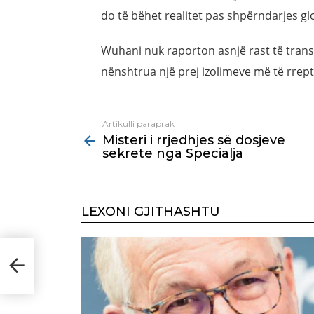
do të bëhet realitet pas shpërndarjes gl
Wuhani nuk raporton asnjë rast të transme
nënshtrua një prej izolimeve më të rrept
Artikulli paraprak
See
Misteri i rrjedhjes së dosjeve
more
sekrete nga Specialja
LEXONI GJITHASHTU
te