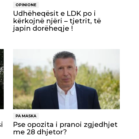
OPINIONE
Udhëheqësit e LDK po i
kërkojnë njëri – tjetrit, të
japin dorëheqje !
PA MASKA
i
Pse opozita i pranoi zgjedhjet
me 28 dhjetor?