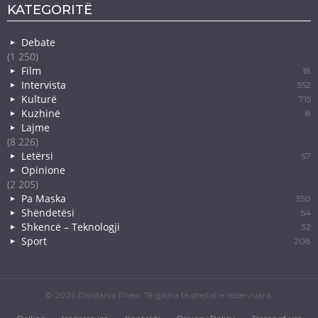
KATEGORITË
Debate
(1 250)
Film
18
Intervista
352
Kulturë
715
Kuzhinë
8
Lajme
(8 226)
Letërsi
57
Opinione
(2 205)
Pa Maska
350
Shëndetësi
54
Shkencë – Teknologji
32
Sport
208
© 2026 Dardania Press. Të gjitha të drejtat e rezervuara.