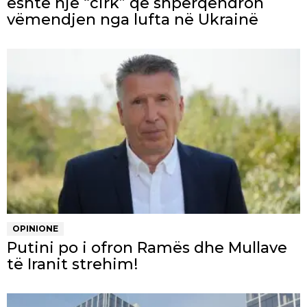
është një “cirk” që shpërqendron
vëmendjen nga lufta në Ukrainë
OPINIONE
Putini po i ofron Ramës dhe Mullave
të Iranit strehim!