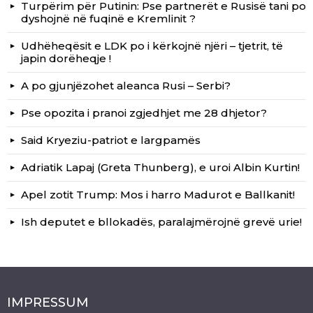
Turpërim për Putinin: Pse partnerët e Rusisë tani po
dyshojnë në fuqinë e Kremlinit ?
Udhëheqësit e LDK po i kërkojnë njëri – tjetrit, të
japin dorëheqje !
A po gjunjëzohet aleanca Rusi – Serbi?
Pse opozita i pranoi zgjedhjet me 28 dhjetor?
Said Kryeziu-patriot e largpamës
Adriatik Lapaj (Greta Thunberg), e uroi Albin Kurtin!
Apel zotit Trump: Mos i harro Madurot e Ballkanit!
Ish deputet e bllokadës, paralajmërojnë grevë urie!
IMPRESSUM