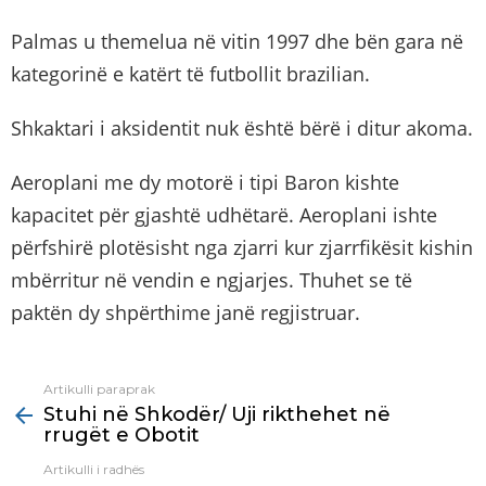
Palmas u themelua në vitin 1997 dhe bën gara në
kategorinë e katërt të futbollit brazilian.
Shkaktari i aksidentit nuk është bërë i ditur akoma.
Aeroplani me dy motorë i tipi Baron kishte
kapacitet për gjashtë udhëtarë. Aeroplani ishte
përfshirë plotësisht nga zjarri kur zjarrfikësit kishin
mbërritur në vendin e ngjarjes. Thuhet se të
paktën dy shpërthime janë regjistruar.
Artikulli paraprak
See
Stuhi në Shkodër/ Uji rikthehet në
more
rrugët e Obotit
Artikulli i radhës