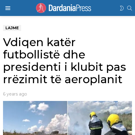
K
SWIT
Menu
SKIN
LAJME
Vdiqen katër
futbollistë dhe
presidenti i klubit pas
rrëzimit të aeroplanit
6 years ago