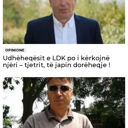
OPINIONE
Udhëheqësit e LDK po i kërkojnë
njëri – tjetrit, të japin dorëheqje !