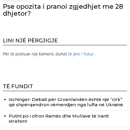
Pse opozita i pranoi zgjedhjet me 28
dhjetor?
LINI NJË PËRGJIGJE
Për të postuar një koment, duhet
të jeni i futur
.
TË FUNDIT
Ischinger: Debati për Groenlandën është një “cirk”
që shpërqendron vëmendjen nga lufta në Ukrainë
Putini po i ofron Ramës dhe Mullave të Iranit
strehim!