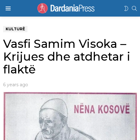
K
SWIT
Menu
SKIN
KULTURË
Vasfi Samim Visoka –
Krijues dhe atdhetar i
flaktë
6 years ago