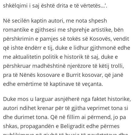
shkëlqimi i saj është drita e të vërtetës…’.
Në secilën kaptin autori, me nota shpesh
romantike e gjithsesi me shprehje artistike, bën
përshkrimin e pamjes së tokës së Kosovës, vendit
që ishte ëndërr e tij, duke e lidhur gjithmonë edhe
me aktualitetin politik e historik të saj, duke e
përshkruar madhështinë njerëzore të këtij trolli,
pra të Nënës kosovare e Burrit kosovar, që janë
edhe emërtime të kaptinave të veçanta.
Duke mos u larguar asnjëherë nga faktet historike,
autori ndihet krenar për të gjitha veprimet tona si
dhe durimet tona. Që në fillim ai përmend, jo pa
shkas, propagandën e Beligradit edhe përmes