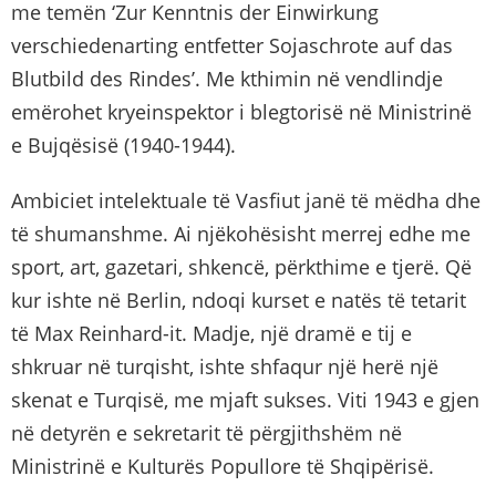
me temën ‘Zur Kenntnis der Einwirkung
verschiedenarting entfetter Sojaschrote auf das
Blutbild des Rindes’. Me kthimin në vendlindje
emërohet kryeinspektor i blegtorisë në Ministrinë
e Bujqësisë (1940-1944).
Ambiciet intelektuale të Vasfiut janë të mëdha dhe
të shumanshme. Ai njëkohësisht merrej edhe me
sport, art, gazetari, shkencë, përkthime e tjerë. Që
kur ishte në Berlin, ndoqi kurset e natës të tetarit
të Max Reinhard-it. Madje, një dramë e tij e
shkruar në turqisht, ishte shfaqur një herë një
skenat e Turqisë, me mjaft sukses. Viti 1943 e gjen
në detyrën e sekretarit të përgjithshëm në
Ministrinë e Kulturës Popullore të Shqipërisë.