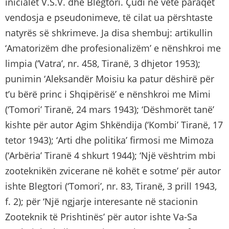
inicialet V.S.V. dhe Blegtori. Çudi në vete paraqet
vendosja e pseudonimeve, të cilat ua përshtaste
natyrës së shkrimeve. Ja disa shembuj: artikullin
‘Amatorizëm dhe profesionalizëm’ e nënshkroi me
limpia (‘Vatra’, nr. 458, Tiranë, 3 dhjetor 1953);
punimin ‘Aleksandër Moisiu ka patur dëshirë për
t’u bërë princ i Shqipërisë’ e nënshkroi me Mimi
(‘Tomori’ Tiranë, 24 mars 1943); ‘Dëshmorët tanë’
kishte për autor Agim Shkëndija (‘Kombi’ Tiranë, 17
tetor 1943); ‘Arti dhe politika’ firmosi me Mimoza
(‘Arbëria’ Tiranë 4 shkurt 1944); ‘Një vështrim mbi
zooteknikën zvicerane në kohët e sotme’ për autor
ishte Blegtori (‘Tomori’, nr. 83, Tiranë, 3 prill 1943,
f. 2); për ‘Një ngjarje interesante në stacionin
Zooteknik të Prishtinës’ për autor ishte Va-Sa