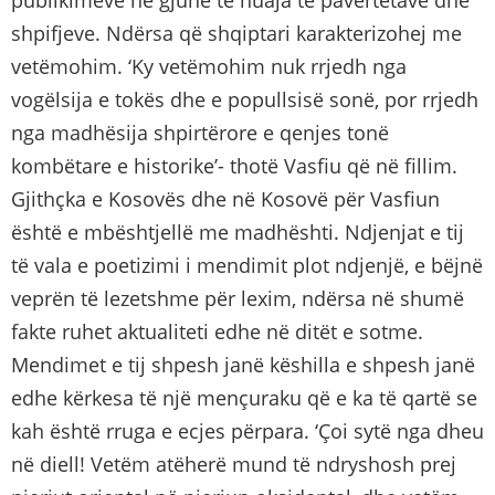
publikimeve në gjuhë të huaja të pavërtetave dhe
shpifjeve. Ndërsa që shqiptari karakterizohej me
vetëmohim. ‘Ky vetëmohim nuk rrjedh nga
vogëlsija e tokës dhe e popullsisë sonë, por rrjedh
nga madhësija shpirtërore e qenjes tonë
kombëtare e historike’- thotë Vasfiu që në fillim.
Gjithçka e Kosovës dhe në Kosovë për Vasfiun
është e mbështjellë me madhështi. Ndjenjat e tij
të vala e poetizimi i mendimit plot ndjenjë, e bëjnë
veprën të lezetshme për lexim, ndërsa në shumë
fakte ruhet aktualiteti edhe në ditët e sotme.
Mendimet e tij shpesh janë këshilla e shpesh janë
edhe kërkesa të një mençuraku që e ka të qartë se
kah është rruga e ecjes përpara. ‘Çoi sytë nga dheu
në diell! Vetëm atëherë mund të ndryshosh prej