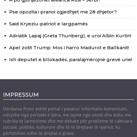
Pse opozita i pranoi zgjedhjet me 28 dhjetor?
Said Kryeziu-patriot e largpamës
Adriatik Lapaj (Greta Thunberg), e uroi Albin Kurtin!
Apel zotit Trump: Mos i harro Madurot e Ballkanit!
Ish deputet e bllokadës, paralajmërojnë grevë urie!
IMPRESSUM
Dardania Press është portal i pavarur informativ-komentues,
ndryshe nga portalet e tjera, me lajme nga vendi dhe bota, me
rubrika të larmishme dhe me debate për probleme të caktuara
sociale, politike, kulturore dhe të të drejtave të njeriut, ku
përfshihen edhe të drejtat e grave.