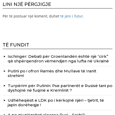
LINI NJË PËRGJIGJE
Për të postuar një koment, duhet
të jeni i futur
.
TË FUNDIT
Ischinger: Debati për Groenlandën është një “cirk”
që shpërqendron vëmendjen nga lufta në Ukrainë
Putini po i ofron Ramës dhe Mullave të Iranit
strehim!
Turpërim për Putinin: Pse partnerët e Rusisë tani po
dyshojnë në fuqinë e Kremlinit ?
Udhëheqësit e LDK po i kërkojnë njëri – tjetrit, të
japin dorëheqje !
A po gjunjëzohet aleanca Rusi – Serbi?