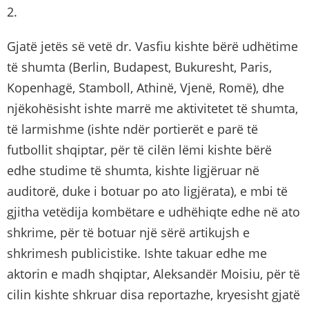
2.
Gjatë jetës së vetë dr. Vasfiu kishte bërë udhëtime
të shumta (Berlin, Budapest, Bukuresht, Paris,
Kopenhagë, Stamboll, Athinë, Vjenë, Romë), dhe
njëkohësisht ishte marrë me aktivitetet të shumta,
të larmishme (ishte ndër portierët e parë të
futbollit shqiptar, për të cilën lëmi kishte bërë
edhe studime të shumta, kishte ligjëruar në
auditorë, duke i botuar po ato ligjërata), e mbi të
gjitha vetëdija kombëtare e udhëhiqte edhe në ato
shkrime, për të botuar një sërë artikujsh e
shkrimesh publicistike. Ishte takuar edhe me
aktorin e madh shqiptar, Aleksandër Moisiu, për të
cilin kishte shkruar disa reportazhe, kryesisht gjatë