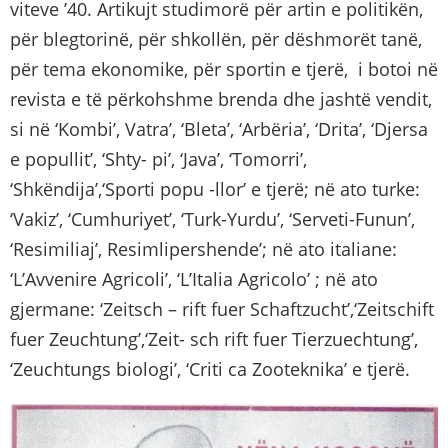
viteve ’40. Artikujt studimorë për artin e politikën,
për blegtorinë, për shkollën, për dëshmorët tanë,
për tema ekonomike, për sportin e tjerë, i botoi në
revista e të përkohshme brenda dhe jashtë vendit,
si në ‘Kombi’, Vatra’, ‘Bleta’, ‘Arbëria’, ‘Drita’, ‘Djersa
e popullit’, ‘Shty- pi’, ‘Java’, ‘Tomorri’,
‘Shkëndija’,‘Sporti popu -llor’ e tjerë; në ato turke:
‘Vakiz’, ‘Cumhuriyet’, ‘Turk-Yurdu’, ‘Serveti-Funun’,
‘Resimiliaj’, Resimlipershende’; në ato italiane:
‘L’Avvenire Agricoli’, ‘L’Italia Agricolo’ ; në ato
gjermane: ‘Zeitsch – rift fuer Schaftzucht’,‘Zeitschift
fuer Zeuchtung’,‘Zeit- sch rift fuer Tierzuechtung’,
‘Zeuchtungs biologi’, ‘Criti ca Zooteknika’ e tjerë.