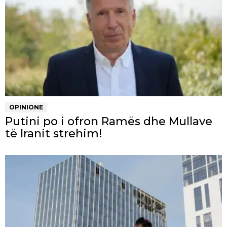
OPINIONE
Putini po i ofron Ramës dhe Mullave
të Iranit strehim!