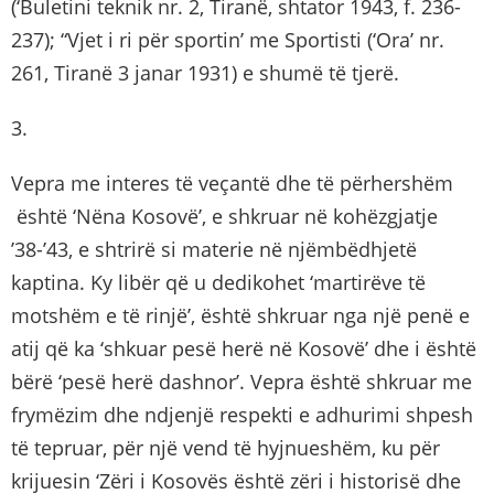
(‘Buletini teknik nr. 2, Tiranë, shtator 1943, f. 236-
237); “Vjet i ri për sportin’ me Sportisti (‘Ora’ nr.
261, Tiranë 3 janar 1931) e shumë të tjerë.
3.
Vepra me interes të veçantë dhe të përhershëm
është ‘Nëna Kosovë’, e shkruar në kohëzgjatje
’38-’43, e shtrirë si materie në njëmbëdhjetë
kaptina. Ky libër që u dedikohet ‘martirëve të
motshëm e të rinjë’, është shkruar nga një penë e
atij që ka ‘shkuar pesë herë në Kosovë’ dhe i është
bërë ‘pesë herë dashnor’. Vepra është shkruar me
frymëzim dhe ndjenjë respekti e adhurimi shpesh
të tepruar, për një vend të hyjnueshëm, ku për
krijuesin ‘Zëri i Kosovës është zëri i historisë dhe