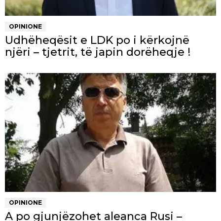
OPINIONE
Udhëheqësit e LDK po i kërkojnë
njëri – tjetrit, të japin dorëheqje !
OPINIONE
A po gjunjëzohet aleanca Rusi –