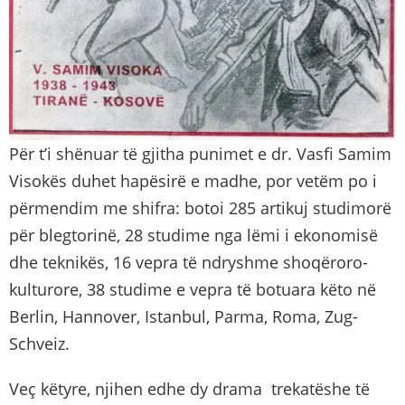
Për t’i shënuar të gjitha punimet e dr. Vasfi Samim
Visokës duhet hapësirë e madhe, por vetëm po i
përmendim me shifra: botoi 285 artikuj studimorë
për blegtorinë, 28 studime nga lëmi i ekonomisë
dhe teknikës, 16 vepra të ndryshme shoqëroro-
kulturore, 38 studime e vepra të botuara këto në
Berlin, Hannover, Istanbul, Parma, Roma, Zug-
Schveiz.
Veç këtyre, njihen edhe dy drama trekatëshe të