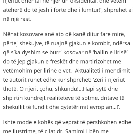
njeriut oriental në njeriun oksidental, dhe vetëm
atëherë do të jesh i fortë dhe i lumtur!’, shprehet ai
në një rast.
Nënat kosovare anë ato që kanë ditur fare mirë,
përtej shekujve, të ruajnë gjakun e kombit, ndërsa
që s’ka dyshim se burri kosovar në ‘ballin e lirisë’
do të jep gjakun e freskët dhe martirizohet me
vetëmohim për lirinë e vet. Aktualiteti i mendimit
të autorit ruhet edhe kur shprehet: ‘Zëri i njeriut
thotë: O njeri, çohu, shkundu!…Hapi sytë dhe
shpirtin kundrejt realiteteve të sotme, dritave të
shekullit të fundit dhe qytetërimit evropian…!’.
Ishte modë e kohës që veprat të përshkohen edhe
me ilustrime, të cilat dr. Samimi i bën me