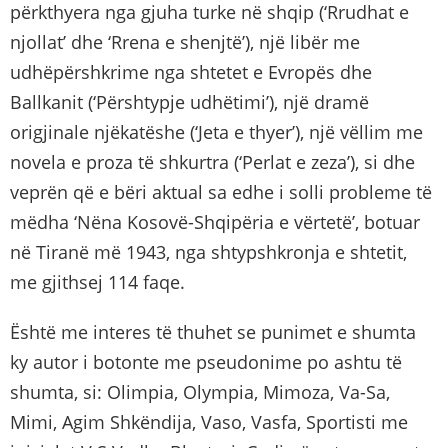
përkthyera nga gjuha turke në shqip (‘Rrudhat e
njollat’ dhe ‘Rrena e shenjtë’), një libër me
udhëpërshkrime nga shtetet e Evropës dhe
Ballkanit (‘Përshtypje udhëtimi’), një dramë
origjinale njëkatëshe (‘Jeta e thyer’), një vëllim me
novela e proza të shkurtra (‘Perlat e zeza’), si dhe
veprën që e bëri aktual sa edhe i solli probleme të
mëdha ‘Nëna Kosovë-Shqipëria e vërtetë’, botuar
në Tiranë më 1943, nga shtypshkronja e shtetit,
me gjithsej 114 faqe.
Është me interes të thuhet se punimet e shumta
ky autor i botonte me pseudonime po ashtu të
shumta, si: Olimpia, Olympia, Mimoza, Va-Sa,
Mimi, Agim Shkëndija, Vaso, Vasfa, Sportisti me