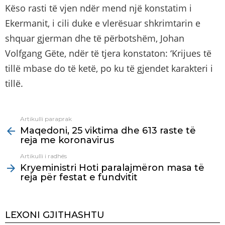
Këso rasti të vjen ndër mend një konstatim i
Ekermanit, i cili duke e vlerësuar shkrimtarin e
shquar gjerman dhe të përbotshëm, Johan
Volfgang Gëte, ndër të tjera konstaton: ‘Krijues të
tillë mbase do të ketë, po ku të gjendet karakteri i
tillë.
Artikulli paraprak
See
Maqedoni, 25 viktima dhe 613 raste të
more
reja me koronavirus
Artikulli i radhës
Kryeministri Hoti paralajmëron masa të
reja për festat e fundvitit
LEXONI GJITHASHTU