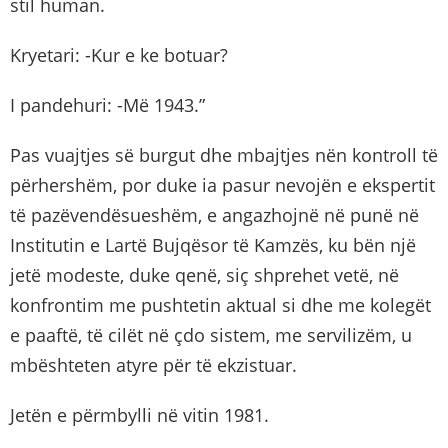
stil human.
Kryetari: -Kur e ke botuar?
I pandehuri: -Më 1943.”
Pas vuajtjes së burgut dhe mbajtjes nën kontroll të
përhershëm, por duke ia pasur nevojën e ekspertit
të pazëvendësueshëm, e angazhojnë në punë në
Institutin e Lartë Bujqësor të Kamzës, ku bën një
jetë modeste, duke qenë, siç shprehet vetë, në
konfrontim me pushtetin aktual si dhe me kolegët
e paaftë, të cilët në çdo sistem, me servilizëm, u
mbështeten atyre për të ekzistuar.
Jetën e përmbylli në vitin 1981.