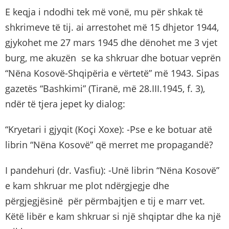
E keqja i ndodhi tek më vonë, mu për shkak të
shkrimeve të tij. ai arrestohet më 15 dhjetor 1944,
gjykohet me 27 mars 1945 dhe dënohet me 3 vjet
burg, me akuzën se ka shkruar dhe botuar veprën
“Nëna Kosovë-Shqipëria e vërtetë” më 1943. Sipas
gazetës “Bashkimi” (Tiranë, më 28.III.1945, f. 3),
ndër të tjera jepet ky dialog:
“Kryetari i gjyqit (Koçi Xoxe): -Pse e ke botuar atë
librin “Nëna Kosovë” që merret me propagandë?
I pandehuri (dr. Vasfiu): -Unë librin “Nëna Kosovë”
e kam shkruar me plot ndërgjegje dhe
përgjegjësinë për përmbajtjen e tij e marr vet.
Këtë libër e kam shkruar si një shqiptar dhe ka një