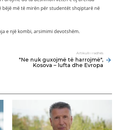
ë bëjë më të mirën për studentët shqiptarë në
ja e një kombi, arsimimi devotshëm.
Artikulli i radhës
"Ne nuk guxojmë të harrojmë",
Kosova – lufta dhe Evropa