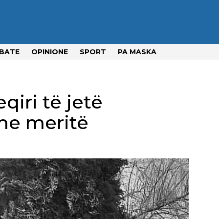
BATE
OPINIONE
SPORT
PA MASKA
qiri të jetë
me meritë