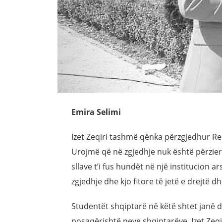
Emira Selimi
Izet Zeqiri tashmë qënka përzgjedhur Re
Urojmë që në zgjedhje nuk është përzier 
sllave t’i fus hundët në një institucion
zgjedhje dhe kjo fitore të jetë e drejtë d
Studentët shqiptarë në këtë shtet janë d
posaqërishtë neve shqiptarëve. Izet Zeq