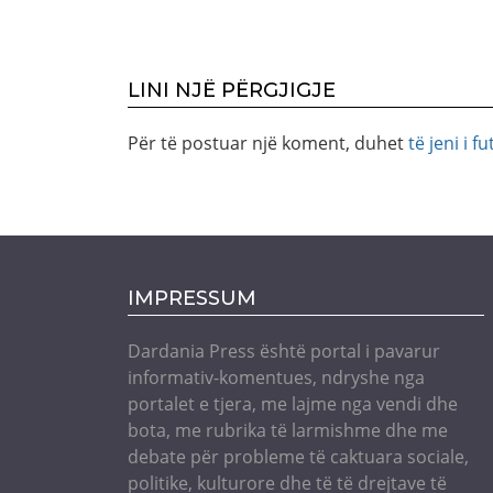
LINI NJË PËRGJIGJE
Për të postuar një koment, duhet
të jeni i fu
IMPRESSUM
Dardania Press është portal i pavarur
informativ-komentues, ndryshe nga
portalet e tjera, me lajme nga vendi dhe
bota, me rubrika të larmishme dhe me
debate për probleme të caktuara sociale,
politike, kulturore dhe të të drejtave të