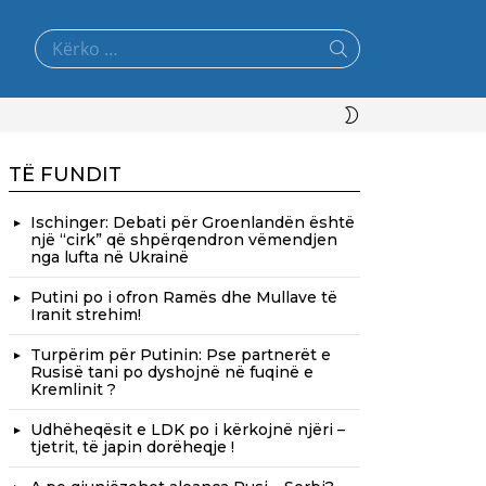
Search
for:
SWITCH
SKIN
TË FUNDIT
Ischinger: Debati për Groenlandën është
një “cirk” që shpërqendron vëmendjen
nga lufta në Ukrainë
Putini po i ofron Ramës dhe Mullave të
Iranit strehim!
Turpërim për Putinin: Pse partnerët e
Rusisë tani po dyshojnë në fuqinë e
Kremlinit ?
Udhëheqësit e LDK po i kërkojnë njëri –
tjetrit, të japin dorëheqje !