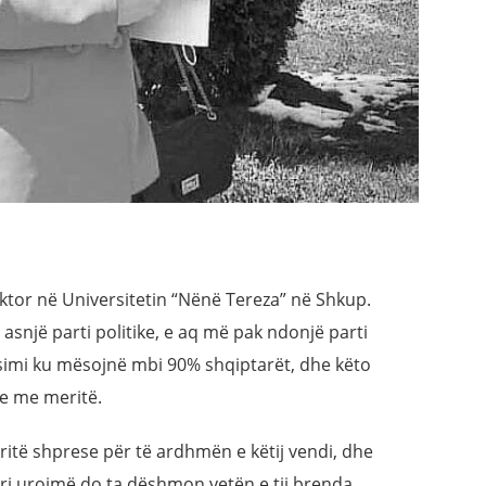
ktor në Universitetin “Nënë Tereza” në Shkup.
asnjë parti politike, e aq më pak ndonjë parti
 arsimi ku mësojnë mbi 90% shqiptarët, dhe këto
he me meritë.
ritë shprese për të ardhmën e këtij vendi, dhe
iri urojmë do ta dëshmon vetën e tij brenda