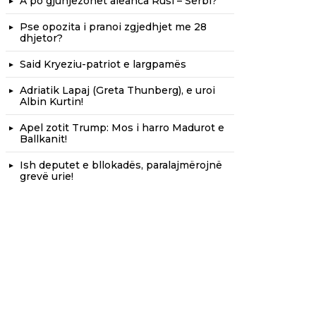
A po gjunjëzohet aleanca Rusi – Serbi?
Pse opozita i pranoi zgjedhjet me 28
dhjetor?
Said Kryeziu-patriot e largpamës
Adriatik Lapaj (Greta Thunberg), e uroi
Albin Kurtin!
Apel zotit Trump: Mos i harro Madurot e
Ballkanit!
Ish deputet e bllokadës, paralajmërojnë
grevë urie!