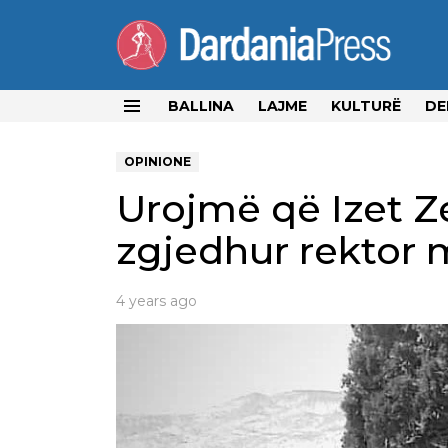
BALLINA
LAJME
KULTURË
DE
Menu
OPINIONE
Urojmë që Izet Ze
zgjedhur rektor 
4 years ago