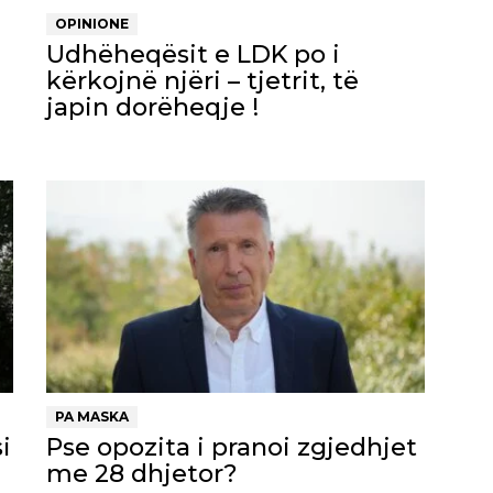
OPINIONE
Udhëheqësit e LDK po i
kërkojnë njëri – tjetrit, të
japin dorëheqje !
PA MASKA
i
Pse opozita i pranoi zgjedhjet
me 28 dhjetor?