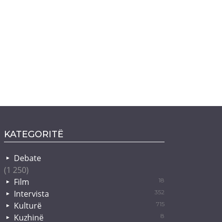
KATEGORITË
Debate
(1 250)
Film
18
Intervista
352
Kulturë
715
Kuzhinë
8