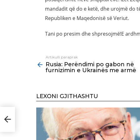
mandadit që do e ketë, dhe urojmë do t
Republiken e Maqedonisë së Veriut.
Tani po presim dhe shpresojmë!E ardhm
Artikulli paraprak
See
Rusia: Perëndimi po gabon në
more
furnizimin e Ukrainës me armë
LEXONI GJITHASHTU