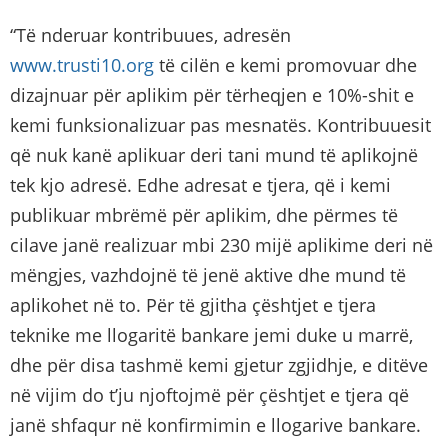
“Të nderuar kontribuues, adresën
www.trusti10.org
të cilën e kemi promovuar dhe
dizajnuar për aplikim për tërheqjen e 10%-shit e
kemi funksionalizuar pas mesnatës. Kontribuuesit
që nuk kanë aplikuar deri tani mund të aplikojnë
tek kjo adresë. Edhe adresat e tjera, që i kemi
publikuar mbrëmë për aplikim, dhe përmes të
cilave janë realizuar mbi 230 mijë aplikime deri në
mëngjes, vazhdojnë të jenë aktive dhe mund të
aplikohet në to. Për të gjitha çështjet e tjera
teknike me llogaritë bankare jemi duke u marrë,
dhe për disa tashmë kemi gjetur zgjidhje, e ditëve
në vijim do t’ju njoftojmë për çështjet e tjera që
janë shfaqur në konfirmimin e llogarive bankare.