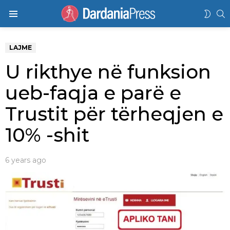
K
SWIT
Menu
SKIN
LAJME
U rikthye në funksion
ueb-faqja e parë e
Trustit për tërheqjen e
10% -shit
6 years ago