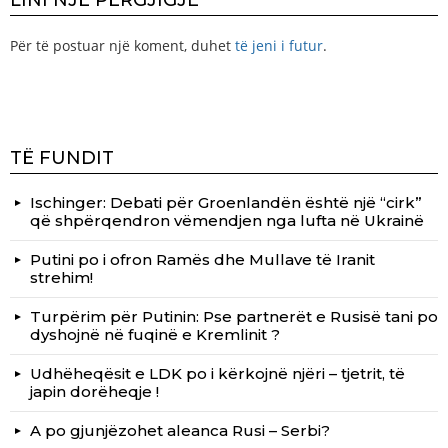
Për të postuar një koment, duhet
të jeni i futur
.
TË FUNDIT
Ischinger: Debati për Groenlandën është një “cirk”
që shpërqendron vëmendjen nga lufta në Ukrainë
Putini po i ofron Ramës dhe Mullave të Iranit
strehim!
Turpërim për Putinin: Pse partnerët e Rusisë tani po
dyshojnë në fuqinë e Kremlinit ?
Udhëheqësit e LDK po i kërkojnë njëri – tjetrit, të
japin dorëheqje !
A po gjunjëzohet aleanca Rusi – Serbi?