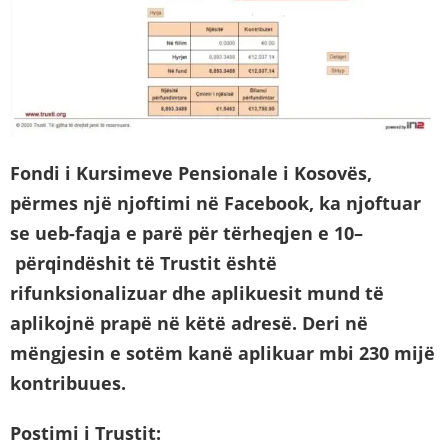
Fondi i Kursimeve Pensionale i Kosovës
,
përmes një njoftimi në Facebook,
ka njoftuar
se ueb-faqja e parë për tërheqjen e 10
–
përqindëshit të Trustit është
rifunksionalizuar
dhe aplikuesit mund të
aplikojnë prapë në këtë adresë
.
Deri në
mëngjesin e sotëm kanë aplikuar mbi 230 mijë
kontribuues.
Postimi i Trustit: