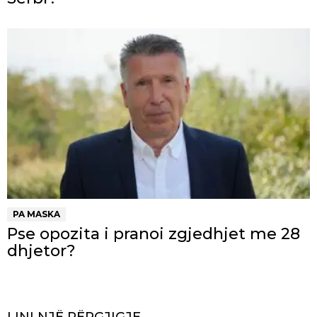
PA MASKA
Pse opozita i pranoi zgjedhjet me 28
dhjetor?
LINI NJË PËRGJIGJE