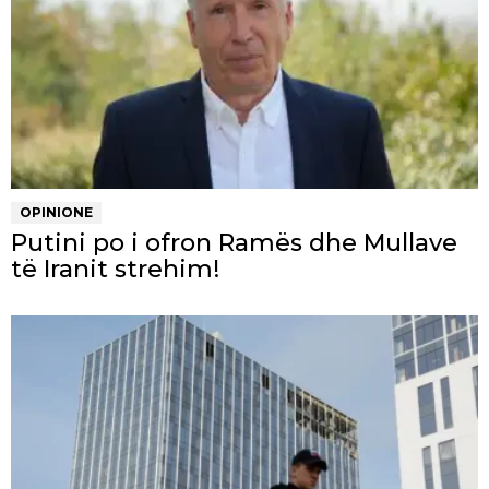
OPINIONE
Putini po i ofron Ramës dhe Mullave
të Iranit strehim!