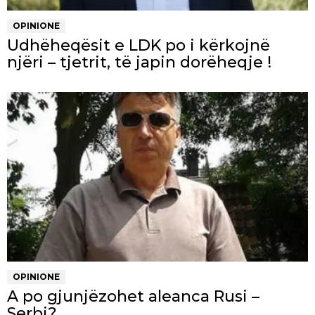
OPINIONE
Udhëheqësit e LDK po i kërkojnë
njëri – tjetrit, të japin dorëheqje !
OPINIONE
A po gjunjëzohet aleanca Rusi –
Serbi?