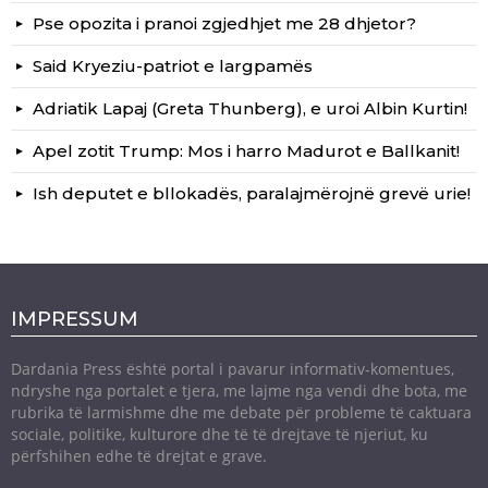
Pse opozita i pranoi zgjedhjet me 28 dhjetor?
Said Kryeziu-patriot e largpamës
Adriatik Lapaj (Greta Thunberg), e uroi Albin Kurtin!
Apel zotit Trump: Mos i harro Madurot e Ballkanit!
Ish deputet e bllokadës, paralajmërojnë grevë urie!
IMPRESSUM
Dardania Press është portal i pavarur informativ-komentues,
ndryshe nga portalet e tjera, me lajme nga vendi dhe bota, me
rubrika të larmishme dhe me debate për probleme të caktuara
sociale, politike, kulturore dhe të të drejtave të njeriut, ku
përfshihen edhe të drejtat e grave.