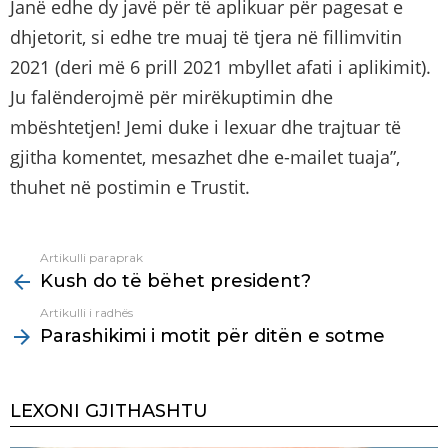
Janë edhe dy javë për të aplikuar për pagesat e
dhjetorit, si edhe tre muaj të tjera në fillimvitin
2021 (deri më 6 prill 2021 mbyllet afati i aplikimit).
Ju falënderojmë për mirëkuptimin dhe
mbështetjen! Jemi duke i lexuar dhe trajtuar të
gjitha komentet, mesazhet dhe e-mailet tuaja”,
thuhet në postimin e Trustit.
Artikulli paraprak
See
Kush do të bëhet president?
more
Artikulli i radhës
Parashikimi i motit për ditën e sotme
LEXONI GJITHASHTU