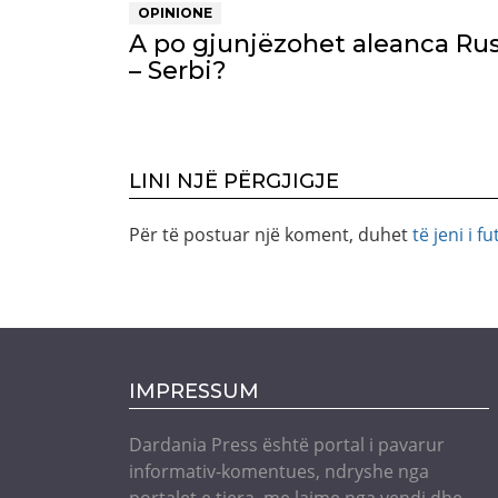
OPINIONE
A po gjunjëzohet aleanca Rus
– Serbi?
LINI NJË PËRGJIGJE
Për të postuar një koment, duhet
të jeni i fu
IMPRESSUM
Dardania Press është portal i pavarur
informativ-komentues, ndryshe nga
portalet e tjera, me lajme nga vendi dhe