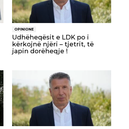
OPINIONE
Udhëheqësit e LDK po i
kërkojnë njëri – tjetrit, të
japin dorëheqje !