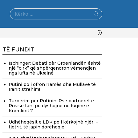
Search
for:
SWITCH
SKIN
TË FUNDIT
Ischinger: Debati për Groenlandën është
një “cirk” që shpërqendron vëmendjen
nga lufta në Ukrainë
Putini po i ofron Ramës dhe Mullave të
Iranit strehim!
Turpërim për Putinin: Pse partnerët e
Rusisë tani po dyshojnë në fuqinë e
Kremlinit ?
Udhëheqësit e LDK po i kërkojnë njëri –
tjetrit, të japin dorëheqje !