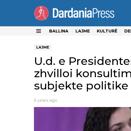
BALLINA
LAJME
KULTURË
DE
Menu
LAJME
U.d. e Presidente
zhvilloi konsulti
subjekte politike
6 years ago