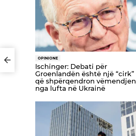
rgj
OPINIONE
Ischinger: Debati për
Groenlandën është një “cirk”
që shpërqendron vëmendjen
nga lufta në Ukrainë