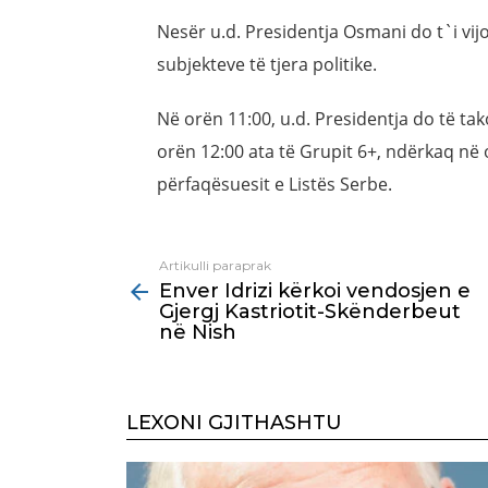
Nesër u.d. Presidentja Osmani do t`i vi
subjekteve të tjera politike.
Në orën 11:00, u.d. Presidentja do të ta
orën 12:00 ata të Grupit 6+, ndërkaq në 
përfaqësuesit e Listës Serbe.
Artikulli paraprak
See
Enver Idrizi kërkoi vendosjen e
more
Gjergj Kastriotit-Skënderbeut
në Nish
LEXONI GJITHASHTU