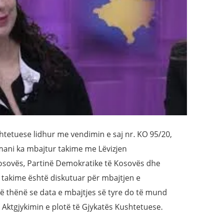
htetuese lidhur me vendimin e saj nr. KO 95/20,
smani ka mbajtur takime me Lëvizjen
osovës, Partinë Demokratike të Kosovës dhe
takime është diskutuar për mbajtjen e
ë thënë se data e mbajtjes së tyre do të mund
ë Aktgjykimin e plotë të Gjykatës Kushtetuese.