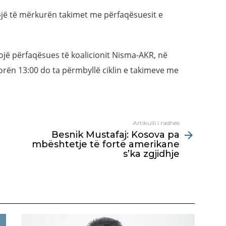
jojë të mërkurën takimet me përfaqësuesit e
kojë përfaqësues të koalicionit Nisma-AKR, në
orën 13:00 do ta përmbyllë ciklin e takimeve me
Artikulli i radhës
Besnik Mustafaj: Kosova pa
mbështetje të fortë amerikane
s’ka zgjidhje