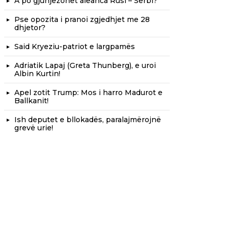
A po gjunjëzohet aleanca Rusi – Serbi?
Pse opozita i pranoi zgjedhjet me 28
dhjetor?
Said Kryeziu-patriot e largpamës
Adriatik Lapaj (Greta Thunberg), e uroi
Albin Kurtin!
Apel zotit Trump: Mos i harro Madurot e
Ballkanit!
Ish deputet e bllokadës, paralajmërojnë
grevë urie!