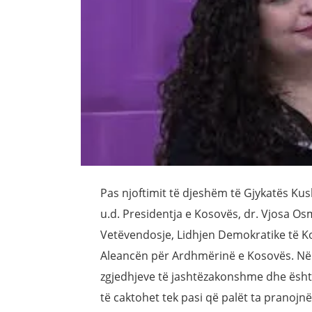
Pas njoftimit të djeshëm të Gjykatës Kus
u.d. Presidentja e Kosovës, dr. Vjosa O
Vetëvendosje, Lidhjen Demokratike të K
Aleancën për Ardhmërinë e Kosovës. Në 
zgjedhjeve të jashtëzakonshme dhe ësht
të caktohet tek pasi që palët ta pranojn