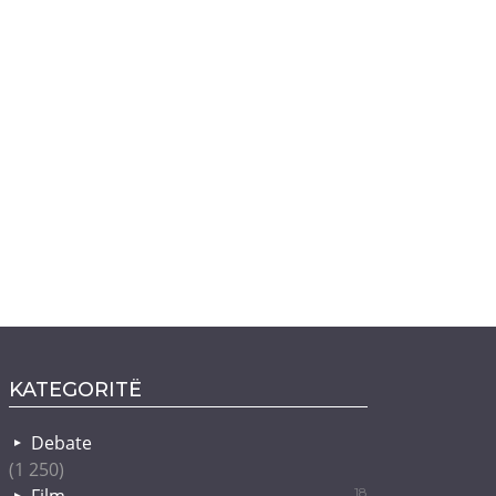
KATEGORITË
Debate
(1 250)
Film
18