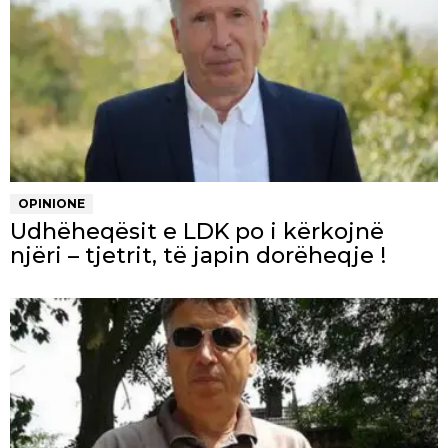
OPINIONE
Udhëheqësit e LDK po i kërkojnë
njëri – tjetrit, të japin dorëheqje !