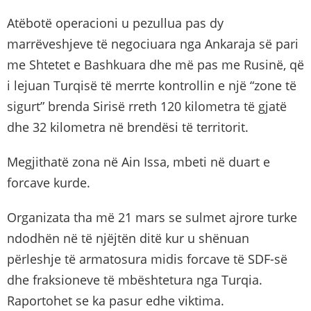
Atëbotë operacioni u pezullua pas dy
marrëveshjeve të negociuara nga Ankaraja së pari
me Shtetet e Bashkuara dhe më pas me Rusinë, që
i lejuan Turqisë të merrte kontrollin e një “zone të
sigurt” brenda Sirisë rreth 120 kilometra të gjatë
dhe 32 kilometra në brendësi të territorit.
Megjithatë zona në Ain Issa, mbeti në duart e
forcave kurde.
Organizata tha më 21 mars se sulmet ajrore turke
ndodhën në të njëjtën ditë kur u shënuan
përleshje të armatosura midis forcave të SDF-së
dhe fraksioneve të mbështetura nga Turqia.
Raportohet se ka pasur edhe viktima.