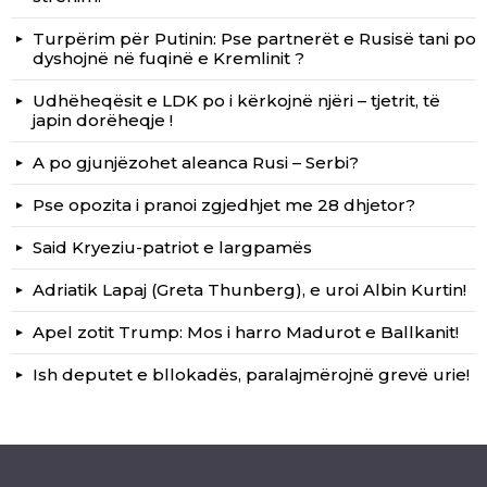
Turpërim për Putinin: Pse partnerët e Rusisë tani po
dyshojnë në fuqinë e Kremlinit ?
Udhëheqësit e LDK po i kërkojnë njëri – tjetrit, të
japin dorëheqje !
A po gjunjëzohet aleanca Rusi – Serbi?
Pse opozita i pranoi zgjedhjet me 28 dhjetor?
Said Kryeziu-patriot e largpamës
Adriatik Lapaj (Greta Thunberg), e uroi Albin Kurtin!
Apel zotit Trump: Mos i harro Madurot e Ballkanit!
Ish deputet e bllokadës, paralajmërojnë grevë urie!