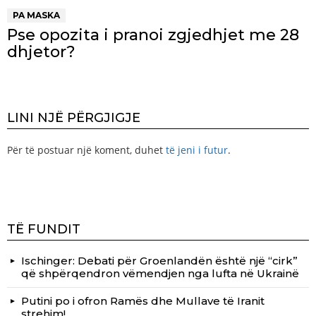
PA MASKA
Pse opozita i pranoi zgjedhjet me 28
dhjetor?
LINI NJË PËRGJIGJE
Për të postuar një koment, duhet
të jeni i futur
.
TË FUNDIT
Ischinger: Debati për Groenlandën është një “cirk”
që shpërqendron vëmendjen nga lufta në Ukrainë
Putini po i ofron Ramës dhe Mullave të Iranit
strehim!