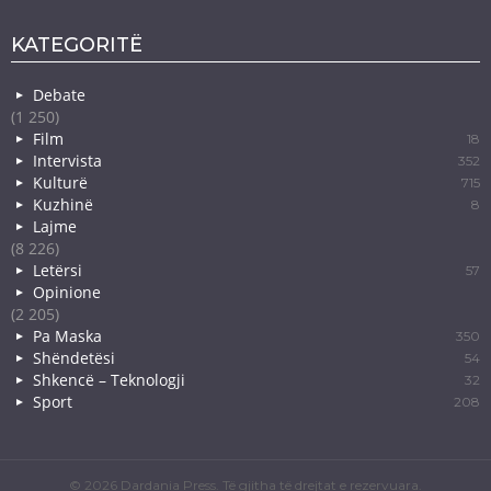
KATEGORITË
Debate
(1 250)
Film
18
Intervista
352
Kulturë
715
Kuzhinë
8
Lajme
(8 226)
Letërsi
57
Opinione
(2 205)
Pa Maska
350
Shëndetësi
54
Shkencë – Teknologji
32
Sport
208
© 2026 Dardania Press. Të gjitha të drejtat e rezervuara.