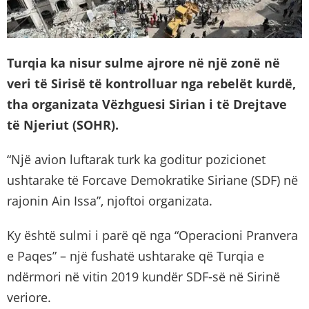
Turqia ka nisur sulme ajrore në një zonë në
veri të Sirisë të kontrolluar nga rebelët kurdë,
tha organizata Vëzhguesi Sirian i të Drejtave
të Njeriut (SOHR).
“Një avion luftarak turk ka goditur pozicionet
ushtarake të Forcave Demokratike Siriane (SDF) në
rajonin Ain Issa”, njoftoi organizata.
Ky është sulmi i parë që nga “Operacioni Pranvera
e Paqes” – një fushatë ushtarake që Turqia e
ndërmori në vitin 2019 kundër SDF-së në Sirinë
veriore.