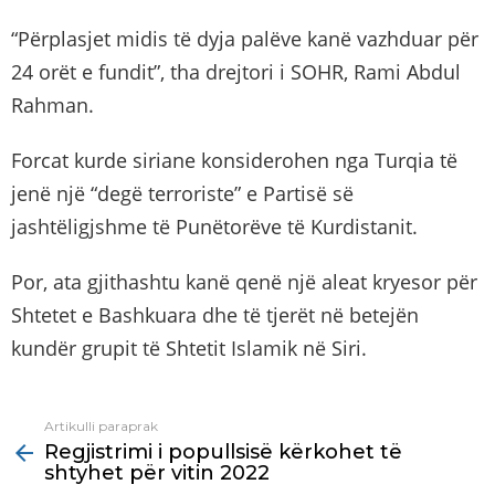
“Përplasjet midis të dyja palëve kanë vazhduar për
24 orët e fundit”, tha drejtori i SOHR, Rami Abdul
Rahman.
Forcat kurde siriane konsiderohen nga Turqia të
jenë një “degë terroriste” e Partisë së
jashtëligjshme të Punëtorëve të Kurdistanit.
Por, ata gjithashtu kanë qenë një aleat kryesor për
Shtetet e Bashkuara dhe të tjerët në betejën
kundër grupit të Shtetit Islamik në Siri.
Artikulli paraprak
See
Regjistrimi i popullsisë kërkohet të
more
shtyhet për vitin 2022