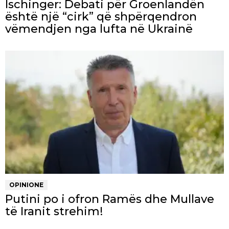
Ischinger: Debati për Groenlandën
është një “cirk” që shpërqendron
vëmendjen nga lufta në Ukrainë
OPINIONE
Putini po i ofron Ramës dhe Mullave
të Iranit strehim!