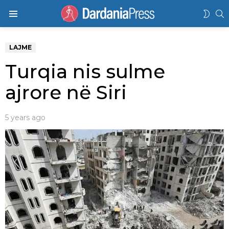
K
SWIT
Menu
SKIN
LAJME
Turqia nis sulme
ajrore në Siri
5 years ago