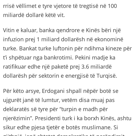
rrisë vëllimet e tyre vjetore të tregtisë në 100
miliardë dollarë këtë vit.
Vitin e kaluar, banka qendrore e Kinës bëri një
infuzion prej 1 miliard dollarësh në ekonominë
turke. Bankat turke luftonin për ndihma kineze për
t’i shpëtuar nga bankrotimi. Pekini madje ka
ratifikuar edhe një paketë prej 3.6 miliardë
dollarësh për sektorin e energjisë të Turqisë.
Për këto arsye, Erdogani shpall nëpër botë se
ujgurët janë të lumtur, vetëm disa muaj pas
deklaratës së tyre për “turpin e madh për
njerëzimin”. Presidenti turk i ka borxh Kinës, ashtu
sikur edhe pjesa tjetër e botës muslimane. Si