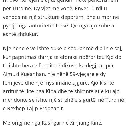
për Turqinë. Dy vjet më vonë, Enver Turdi u
vendos në një strukturë deportimi dhe u mor në
pyetje nga autoritetet turke. Që nga ajo kohë ai
është zhdukur.
Një nënë e ve ishte duke biseduar me djalin e saj,
kur papritmas thirrja telefonike ndërpritet. Kjo do
të ishte hera e fundit që dikush ka dëgjuar për
Aimuzi Kuëanhan, një nënë 59-vjeçare e dy
fëmijëve dhe një myslimane ujgure. Ajo kishte
arritur të ikte nga Kina dhe të shkonte atje ku ajo
mendonte se ishte një strehë e sigurtë, në Turqinë
e Rexhep Tajip Erdoganit.
Me origjinë nga Kashgar në Xinjiang Kinë,