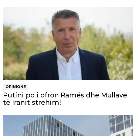
OPINIONE
Putini po i ofron Ramës dhe Mullave
të Iranit strehim!