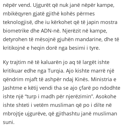
nëpër vend. Ujgurët që nuk janë nëpër kampe,
mbikëqyren gjatë gjithë kohës përmes
teknologjisë, dhe iu kërkohet që të japin mostra
biometrike dhe ADN-në. Njerëzit në kampe,
detyrohen të mësojnë gjuhën mandarine, dhe të
kritikojnë e heqin dorë nga besimi i tyre.
Ky trajtim në të kaluarën jo aq të largët ishte
kritikuar edhe nga Turqia. Ajo kishte marrë një
qëndrim mjaft të ashpër ndaj Kinës. Ministria e
Jashtme e këtij vendi tha se ajo çfarë po ndodhte
ishte një “turp i madh për njerëzimin”. Asokohe
ishte shteti i vetëm musliman që po i dilte në
mbrojtje ujgurëve, që gjithashtu janë musliman
suni.