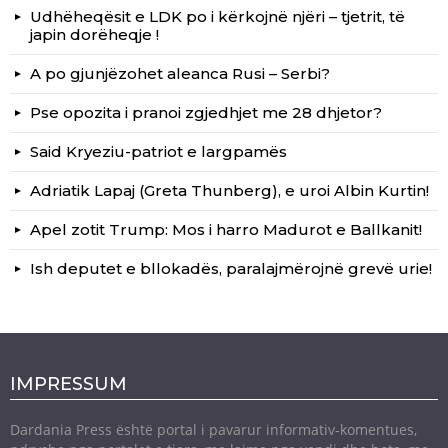
Udhëheqësit e LDK po i kërkojnë njëri – tjetrit, të
japin dorëheqje !
A po gjunjëzohet aleanca Rusi – Serbi?
Pse opozita i pranoi zgjedhjet me 28 dhjetor?
Said Kryeziu-patriot e largpamës
Adriatik Lapaj (Greta Thunberg), e uroi Albin Kurtin!
Apel zotit Trump: Mos i harro Madurot e Ballkanit!
Ish deputet e bllokadës, paralajmërojnë grevë urie!
IMPRESSUM
Dardania Press është portal i pavarur informativ-komentues,