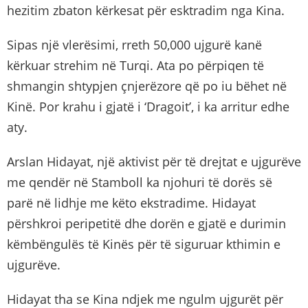
hezitim zbaton kërkesat për esktradim nga Kina.
Sipas një vlerësimi, rreth 50,000 ujgurë kanë
kërkuar strehim në Turqi. Ata po përpiqen të
shmangin shtypjen çnjerëzore që po iu bëhet në
Kinë. Por krahu i gjatë i ‘Dragoit’, i ka arritur edhe
aty.
Arslan Hidayat, një aktivist për të drejtat e ujgurëve
me qendër në Stamboll ka njohuri të dorës së
parë në lidhje me këto ekstradime. Hidayat
përshkroi peripetitë dhe dorën e gjatë e durimin
këmbëngulës të Kinës për të siguruar kthimin e
ujgurëve.
Hidayat tha se Kina ndjek me ngulm ujgurët për