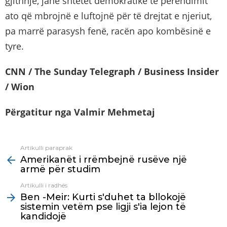
gjithnjë, janë shtetet demokratike të perëndimit
ato që mbrojnë e luftojnë për të drejtat e njeriut,
pa marrë parasysh fenë, racën apo kombësinë e
tyre.
CNN / The Sunday Telegraph / Business Insider
/ Wion
Përgatitur nga Valmir Mehmetaj
Artikulli paraprak
See
Amerikanët i rrëmbejnë rusëve një
more
armë për studim
Artikulli i radhës
Ben -Meir: Kurti s'duhet ta bllokojë
sistemin vetëm pse ligji s'ia lejon të
kandidojë