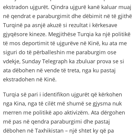
ekstradon ujgurët. Qindra ujgurë kanë kaluar muaj
në qendrat e paraburgimit dhe dëbimit në të gjithë
Turqinë pa asnjë akuzë si rezultat i kërkesave
gjyqësore kineze. Megjithëse Turqia ka një politikë
të mos deportimit të ujgurëve në Kinë, ku ata me
siguri do të përballeshin me paraburgim ose
vdekje, Sunday Telegraph ka zbuluar prova se si
ata dëbohen në vende të treta, nga ku pastaj
ekstradohen në Kinë.
Turqia së pari i identifikon ujgurët që kërkohen
nga Kina, nga të cilët më shumë se gjysma nuk
merren me politikë apo aktivizëm. Ata dërgohen
më pas në qendra paraburgimi dhe pastaj
dëbohen në Taxhikistan – një shtet ky që pa