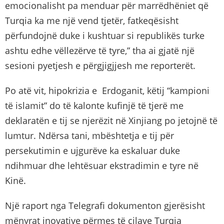
emocionalisht pa menduar për marrëdhëniet që
Turqia ka me një vend tjetër, fatkeqësisht
përfundojnë duke i kushtuar si republikës turke
ashtu edhe vëllezërve të tyre,” tha ai gjatë një
sesioni pyetjesh e përgjigjjesh me reporterët.
Po atë vit, hipokrizia e Erdoganit, këtij “kampioni
të islamit” do të kalonte kufinjë të tjerë me
deklaratën e tij se njerëzit në Xinjiang po jetojnë të
lumtur. Ndërsa tani, mbështetja e tij për
persekutimin e ujgurëve ka eskaluar duke
ndihmuar dhe lehtësuar ekstradimin e tyre në
Kinë.
Një raport nga Telegrafi dokumenton gjerësisht
mënyrat inovative përmes të cilave Turqia