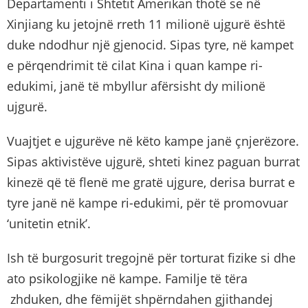
Departamenti i Shtetit Amerikan thotë se në
Xinjiang ku jetojnë rreth 11 milionë ujgurë është
duke ndodhur një gjenocid. Sipas tyre, në kampet
e përqendrimit të cilat Kina i quan kampe ri-
edukimi, janë të mbyllur afërsisht dy milionë
ujgurë.
Vuajtjet e ujgurëve në këto kampe janë çnjerëzore.
Sipas aktivistëve ujgurë, shteti kinez paguan burrat
kinezë që të flenë me gratë ujgure, derisa burrat e
tyre janë në kampe ri-edukimi, për të promovuar
‘unitetin etnik’.
Ish të burgosurit tregojnë për torturat fizike si dhe
ato psikologjike në kampe. Familje të tëra
zhduken, dhe fëmijët shpërndahen gjithandej