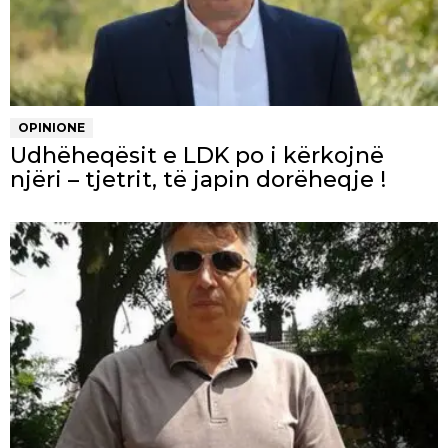
OPINIONE
Udhëheqësit e LDK po i kërkojnë
njëri – tjetrit, të japin dorëheqje !