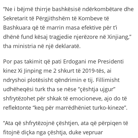
“Ne i bëjmë thirrje bashkësisë ndërkombëtare dhe
Sekretarit të Përgjithshëm të Kombeve të
Bashkuara që të marrin masa efektive për t’i
dhënë fund kësaj tragjedie njerëzore në Xinjiang,”
tha ministria në një deklaratë.
Por pas takimit që pati Erdogani me Presidenti
kinez Xi Jinping me 2 shkurt të 2019-tës, ai
ndryshoi plotësisht qëndrimin e tij. Fillimisht
udhëheqësi turk tha se nëse “çështja ujgur”
shfrytëzohet për shkak të emocioneve, ajo do të
reflektonte “keq për marrëdhëniet turko-kineze”.
“Ata që shfrytëzojnë çështjen, ata që përpiqen të
fitojnë diçka nga çështja, duke vepruar