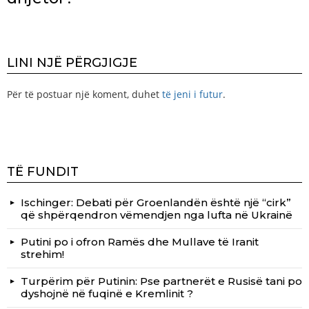
LINI NJË PËRGJIGJE
Për të postuar një koment, duhet
të jeni i futur
.
TË FUNDIT
Ischinger: Debati për Groenlandën është një “cirk”
që shpërqendron vëmendjen nga lufta në Ukrainë
Putini po i ofron Ramës dhe Mullave të Iranit
strehim!
Turpërim për Putinin: Pse partnerët e Rusisë tani po
dyshojnë në fuqinë e Kremlinit ?