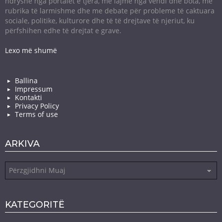
ndryshe nga portalet e tjera, me lajme nga vendi dhe bota, me
rubrika të larmishme dhe me debate për probleme të caktuara
sociale, politike, kulturore dhe të të drejtave të njeriut, ku
përfshihen edhe të drejtat e grave.
Lexo më shumë
Ballina
Impressum
Kontakti
Privacy Policy
Terms of use
ARKIVA
Arkiva
KATEGORITË