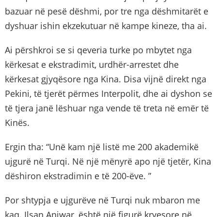
bazuar në pesë dëshmi, por tre nga dëshmitarët e
dyshuar ishin ekzekutuar në kampe kineze, tha ai.
Ai përshkroi se si qeveria turke po mbytet nga
kërkesat e ekstradimit, urdhër-arrestet dhe
kërkesat gjyqësore nga Kina. Disa vijnë direkt nga
Pekini, të tjerët përmes Interpolit, dhe ai dyshon se
të tjera janë lëshuar nga vende të treta në emër të
Kinës.
Ergin tha: “Unë kam një listë me 200 akademikë
ujgurë në Turqi. Në një mënyrë apo një tjetër, Kina
dëshiron ekstradimin e të 200-ëve. ”
Por shtypja e ujgurëve në Turqi nuk mbaron me
kaq. Ilsan Aniwar, është një figurë kryesore në