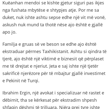
Kuëanhan mendoi se kishte gjetur siguri pas ikjes
nga fushata mbytëse e shtypjes atje. Por me sa
duket, nuk ishte ashtu sepse edhe një vit më vonë,
askush nuk mund ta thotë nëse ajo është e gjallë
apo jo.
Familja e gruas së ve beson se edhe ajo është
ekstraduar përmes Taxhikistanit. Ashtu si qindra të
tjerë, ajo është një viktimë e biznesit që përplaset
me të drejtat e njeriut. Jeta e saj ishte një tjetër
sakrificë njerëzore për të mbajtur gjallë investimet
e Pekinit në Turqi.
Ibrahim Ergin, një avokat i specializuar në rastet e
dëbimit, tha se kërkesat për ekstradim shpesh
shfaqin dëshmi të trilluara. Njëra prej tyre ishte