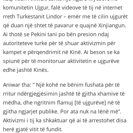
komunitetin Ujgur, falë videove të tij në internet
rreth Turkestanit Lindor – emër me të cilin ujgurët
që duan një shtet të pavarur e quajnë Xinjiangun.
Ai thotë se Pekini tani po bën presion ndaj
autoriteteve turke për të shuar aktivizmin për
kampet e përqendrimit në Kinë. Ai beson se ka
spiunë për të monitoruar aktivitetin e ujgurëve
edhe jashtë Kinës.
Aniwar tha: “ Një kohë ne bënim fushata për të
rritur ndërgjegjësimin jashtë të gjitha xhamive të
mëdha, dhe ngritnim flamuj [të ujgurëve] në të
gjitha ngjarjet publike. Por ata nuk na lënë më”.
Aktivizmi i tij ka shkaktuar që ai të arrestohet disa
herë gjatë vitit të fundit.