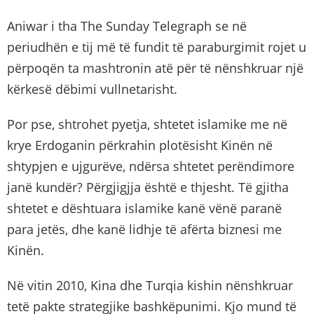
Aniwar i tha The Sunday Telegraph se në
periudhën e tij më të fundit të paraburgimit rojet u
përpoqën ta mashtronin atë për të nënshkruar një
kërkesë dëbimi vullnetarisht.
Por pse, shtrohet pyetja, shtetet islamike me në
krye Erdoganin përkrahin plotësisht Kinën në
shtypjen e ujgurëve, ndërsa shtetet perëndimore
janë kundër? Përgjigjja është e thjesht. Të gjitha
shtetet e dështuara islamike kanë vënë paranë
para jetës, dhe kanë lidhje të afërta biznesi me
Kinën.
Në vitin 2010, Kina dhe Turqia kishin nënshkruar
tetë pakte strategjike bashkëpunimi. Kjo mund të