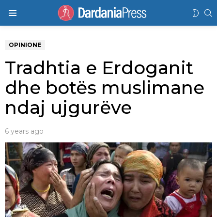
K
SWIT
Menu
SKIN
OPINIONE
Tradhtia e Erdoganit
dhe botës muslimane
ndaj ujgurëve
6 years ago