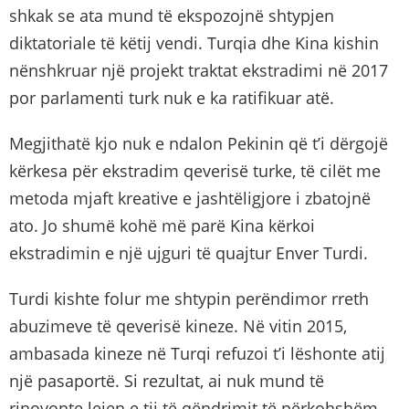
shkak se ata mund të ekspozojnë shtypjen
diktatoriale të këtij vendi. Turqia dhe Kina kishin
nënshkruar një projekt traktat ekstradimi në 2017
por parlamenti turk nuk e ka ratifikuar atë.
Megjithatë kjo nuk e ndalon Pekinin që t’i dërgojë
kërkesa për ekstradim qeverisë turke, të cilët me
metoda mjaft kreative e jashtëligjore i zbatojnë
ato.
Jo shumë kohë më parë Kina kërkoi
ekstradimin e një ujguri të quajtur Enver Turdi.
Turdi kishte folur me shtypin perëndimor rreth
abuzimeve të qeverisë kineze. Në vitin 2015,
ambasada kineze në Turqi refuzoi t’i lëshonte atij
një pasaportë. Si rezultat, ai nuk mund të
rinovonte lejen e tij të qëndrimit të përkohshëm