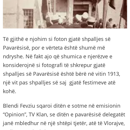
Të gjithë e njohim si foton gjatë shpalljes së
Pavarësisë, por e vërteta është shumë më
ndryshe. Në fakt ajo që shumica e njerëzve e
konsiderojnë si fotografi të shkrepur gjatë
shpalljes së Pavarësisë është bërë në vitin 1913,
një vit pas shpalljes së saj gjatë festimeve atë
kohë.
Blendi Fevziu sqaroi ditën e sotme në emisionin
“Opinion”, TV Klan, se ditën e pavarësisë delegatët
janë mbledhur në një shtëpi tjetër, atë të Vlorajve,