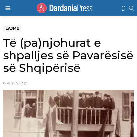
K
SWIT
Menu
SKIN
LAJME
Të (pa)njohurat e
shpalljes së Pavarësisë
së Shqipërisë
6 years ago