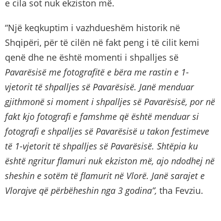
e cila sot nuk ekziston më.
“Një keqkuptim i vazhdueshëm historik në
Shqipëri, për të cilën në fakt peng i të cilit kemi
qenë dhe ne është momenti i shpalljes së
P
avarësisë me fotografitë e bëra me rastin e 1-
vjetorit të shpalljes së
P
avarësisë. Janë menduar
gjithmonë si moment i shp
alljes së P
avarësisë, por në
fakt kjo fotografi e famshme që është menduar si
fotografi e shpalljes së
P
avarësisë
u
takon festimeve
të 1-vjetorit të shpalljes së
P
avarësisë. Shtëpia ku
është ngritur flamuri nuk ekziston më, ajo ndodhej në
sheshin e sotëm të flamurit në Vlorë. Janë sarajet e
Vlorajve që përbëheshin nga 3 godina”,
tha Fevziu.