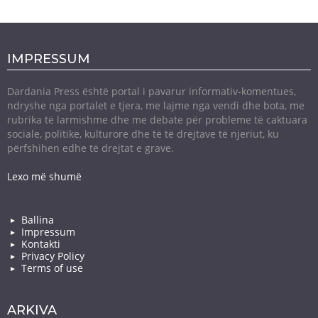
IMPRESSUM
Dardania Press është portal i pavarur informativ-komentues,
ndryshe nga portalet e tjera, me lajme nga vendi dhe bota, me
rubrika të larmishme dhe me debate për probleme të caktuara
sociale, politike, kulturore dhe të të drejtave të njeriut, ku
përfshihen edhe të drejtat e grave.
Lexo më shumë
Ballina
Impressum
Kontakti
Privacy Policy
Terms of use
ARKIVA