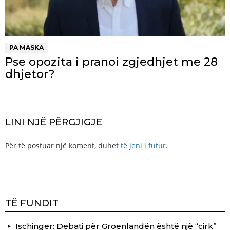
PA MASKA
Pse opozita i pranoi zgjedhjet me 28
dhjetor?
LINI NJË PËRGJIGJE
Për të postuar një koment, duhet
të jeni i futur
.
TË FUNDIT
Ischinger: Debati për Groenlandën është një “cirk”