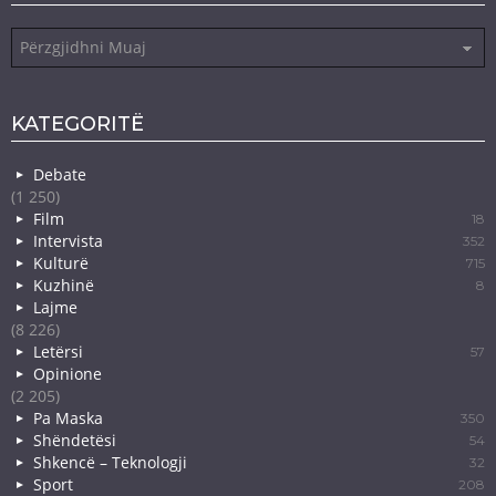
Arkiva
KATEGORITË
Debate
(1 250)
Film
18
Intervista
352
Kulturë
715
Kuzhinë
8
Lajme
(8 226)
Letërsi
57
Opinione
(2 205)
Pa Maska
350
Shëndetësi
54
Shkencë – Teknologji
32
Sport
208