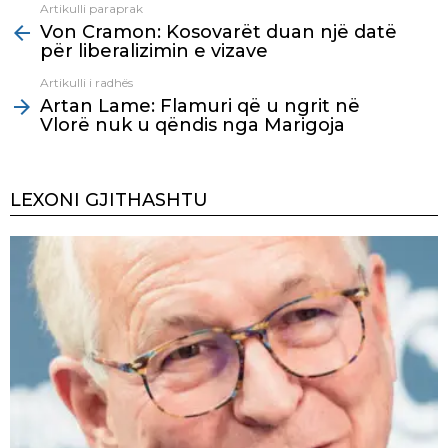
Artikulli paraprak
See
Von Cramon: Kosovarët duan një datë
more
për liberalizimin e vizave
Artikulli i radhës
Artan Lame: Flamuri që u ngrit në
Vlorë nuk u qëndis nga Marigoja
LEXONI GJITHASHTU