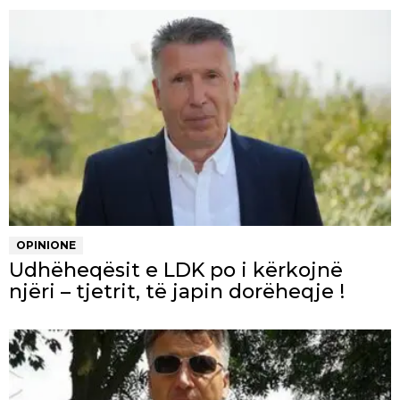
OPINIONE
Udhëheqësit e LDK po i kërkojnë
njëri – tjetrit, të japin dorëheqje !