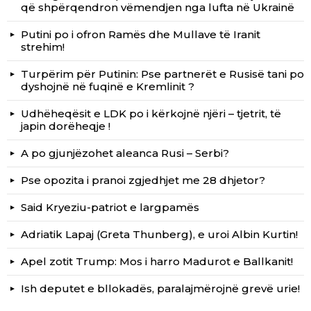
që shpërqendron vëmendjen nga lufta në Ukrainë
Putini po i ofron Ramës dhe Mullave të Iranit
strehim!
Turpërim për Putinin: Pse partnerët e Rusisë tani po
dyshojnë në fuqinë e Kremlinit ?
Udhëheqësit e LDK po i kërkojnë njëri – tjetrit, të
japin dorëheqje !
A po gjunjëzohet aleanca Rusi – Serbi?
Pse opozita i pranoi zgjedhjet me 28 dhjetor?
Said Kryeziu-patriot e largpamës
Adriatik Lapaj (Greta Thunberg), e uroi Albin Kurtin!
Apel zotit Trump: Mos i harro Madurot e Ballkanit!
Ish deputet e bllokadës, paralajmërojnë grevë urie!