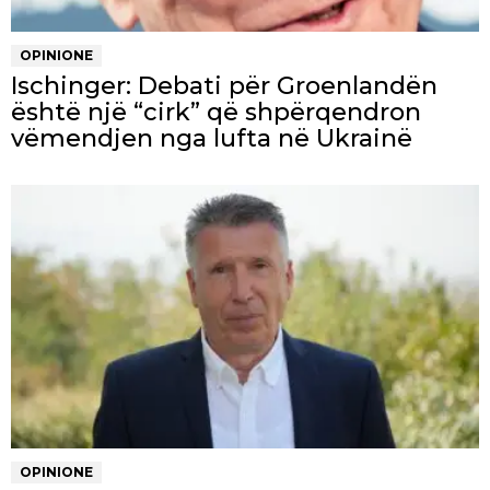
OPINIONE
Ischinger: Debati për Groenlandën
është një “cirk” që shpërqendron
vëmendjen nga lufta në Ukrainë
OPINIONE