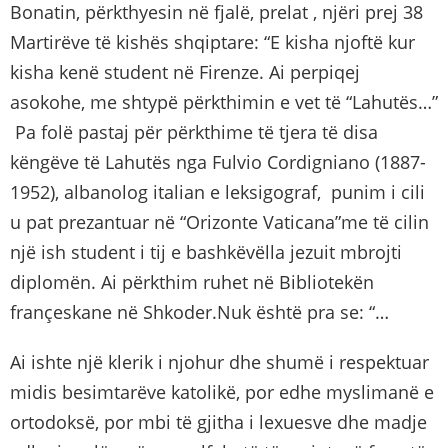
Bonatin, përkthyesin në fjalë, prelat , njëri prej 38
Martirëve të kishës shqiptare: “E kisha njoftë kur
kisha kenë student në Firenze. Ai perpiqej
asokohe, me shtypë përkthimin e vet të “Lahutës…”
Pa folë pastaj për përkthime të tjera të disa
këngëve të Lahutës nga Fulvio Cordigniano (1887-
1952), albanolog italian e leksigograf, punim i cili
u pat prezantuar në “Orizonte Vaticana”me të cilin
një ish student i tij e bashkëvëlla jezuit mbrojti
diplomën. Ai përkthim ruhet në Bibliotekën
françeskane në Shkoder.Nuk është pra se: “…
Ai ishte një klerik i njohur dhe shumë i respektuar
midis besimtarëve katolikë, por edhe myslimanë e
ortodoksë, por mbi të gjitha i lexuesve dhe madje