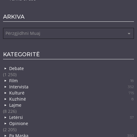
ARKIVA
Arkiva
KATEGORITË
Debate
(1 250)
Film
18
Intervista
352
Kulturë
715
Kuzhinë
8
Lajme
(8 226)
Letërsi
57
Opinione
(2 205)
Pa Maska
350