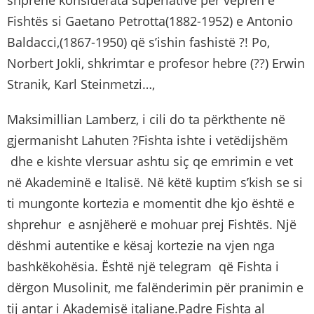
Fishtës si Gaetano Petrotta(1882-1952) e Antonio
Baldacci,(1867-1950) që s’ishin fashistë ?! Po,
Norbert Jokli, shkrimtar e profesor hebre (??) Erwin
Stranik, Karl Steinmetzi…,
Maksimillian Lamberz, i cili do ta përkthente në
gjermanisht Lahuten ?Fishta ishte i vetëdijshëm
dhe e kishte vlersuar ashtu siç qe emrimin e vet
në Akademinë e Italisë. Në këtë kuptim s’kish se si
ti mungonte kortezia e momentit dhe kjo është e
shprehur e asnjëherë e mohuar prej Fishtës. Një
dëshmi autentike e kësaj kortezie na vjen nga
bashkëkohësia. Është një telegram që Fishta i
dërgon Musolinit, me falënderimin për pranimin e
tij antar i Akademisë italiane.Padre Fishta al