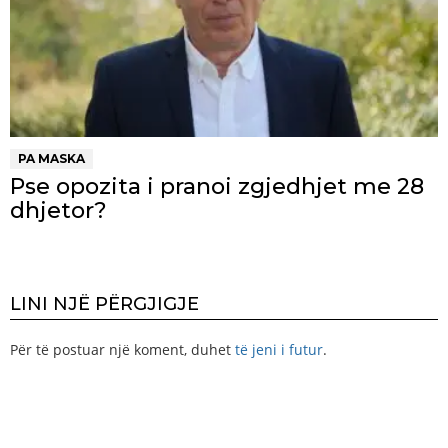
PA MASKA
Pse opozita i pranoi zgjedhjet me 28
dhjetor?
LINI NJË PËRGJIGJE
Për të postuar një koment, duhet
të jeni i futur
.