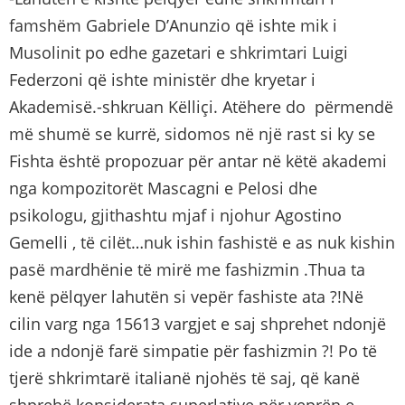
famshëm Gabriele D’Anunzio që ishte mik i
Musolinit po edhe gazetari e shkrimtari Luigi
Federzoni që ishte ministër dhe kryetar i
Akademisë.-shkruan Këlliçi. Atëhere do përmendë
më shumë se kurrë, sidomos në një rast si ky se
Fishta është propozuar për antar në këtë akademi
nga kompozitorët Mascagni e Pelosi dhe
psikologu, gjithashtu mjaf i njohur Agostino
Gemelli , të cilët…nuk ishin fashistë e as nuk kishin
pasë mardhënie të mirë me fashizmin .Thua ta
kenë pëlqyer lahutën si vepër fashiste ata ?!Në
cilin varg nga 15613 vargjet e saj shprehet ndonjë
ide a ndonjë farë simpatie për fashizmin ?! Po të
tjerë shkrimtarë italianë njohës të saj, që kanë
shprehë konsiderata superlative për veprën e