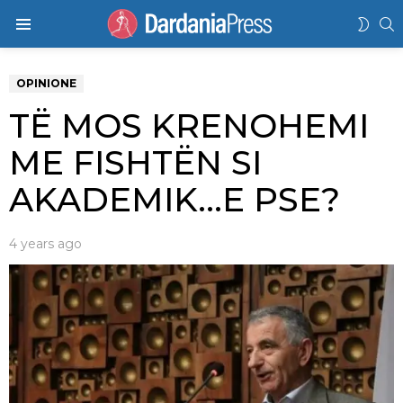
K
SWIT
Menu
SKIN
OPINIONE
TË MOS KRENOHEMI
ME FISHTËN SI
AKADEMIK…E PSE?
4 years ago