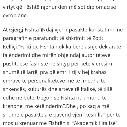
virtyt që i është njohur deri më sot diplomacisë
evropiane.
At Gjergj Fishta”)Ndaj vjen i pasaktë konstatimi në
paragrafin e parafundit të shkrimit të Zotit
Këlliçi:”Fakti që Fishta nuk ka bërë asnjë deklaratë
falënderimi dhe mirënjohje ndaj autoriteteve
pushtuese fashiste në shtyp për këtë vlerësim
shumë të lartë, pra që emri i tij vihej krahas
emrave të personaliteteve më të mëdha të
shkencës, kulturës dhe arteve të Italisë, të tillë
edhe në botë, tregon se Fishta nuk mund të
krenohej me këtë nderim”.Dhe , po kaq a më
shumë e pasaktë a e pavend vjen “këshilla” për të
mos u krenuar me Fishtën si “Akademik i Italisë”.