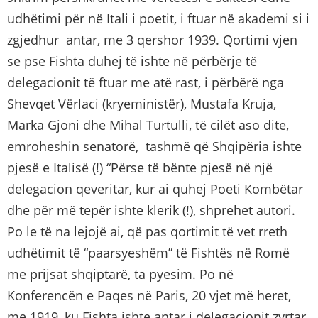
udhëtimi për në Itali i poetit, i ftuar në akademi si i
zgjedhur antar, me 3 qershor 1939. Qortimi vjen
se pse Fishta duhej të ishte në përbërje të
delegacionit të ftuar me atë rast, i përbërë nga
Shevqet Vërlaci (kryeministër), Mustafa Kruja,
Marka Gjoni dhe Mihal Turtulli, të cilët aso dite,
emroheshin senatorë, tashmë që Shqipëria ishte
pjesë e Italisë (!) “Përse të bënte pjesë në një
delegacion qeveritar, kur ai quhej Poeti Kombëtar
dhe për më tepër ishte klerik (!), shprehet autori.
Po le të na lejojë ai, që pas qortimit të vet rreth
udhëtimit të “paarsyeshëm” të Fishtës në Romë
me prijsat shqiptarë, ta pyesim. Po në
Konferencën e Paqes në Paris, 20 vjet më heret,
me 1919, ku Fishta ishte antar i delegacionit zyrtar