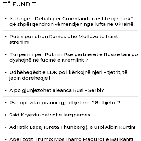
TË FUNDIT
Ischinger: Debati për Groenlandën është një “cirk”
që shpërqendron vëmendjen nga lufta në Ukrainë
Putini po i ofron Ramës dhe Mullave të Iranit
strehim!
Turpërim për Putinin: Pse partnerët e Rusisë tani po
dyshojnë në fuqinë e Kremlinit ?
Udhëheqësit e LDK po i kërkojnë njëri – tjetrit, të
japin dorëheqje !
A po gjunjëzohet aleanca Rusi – Serbi?
Pse opozita i pranoi zgjedhjet me 28 dhjetor?
Said Kryeziu-patriot e largpamës
Adriatik Lapaj (Greta Thunberg), e uroi Albin Kurtin!
Apel zotit Trump: Mos i harro Madurot e Ballkanit!