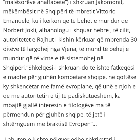
“malësorëve analfabetë”) i shkruan Jakomonit,
mëkëmbësit në Shqipëri të mbretit Vittorio
Emanuele, ku i kërkon që të bëhet e mundur që
Norbert Jokli, albanologu i shquar hebre , të cilit,
autoritetet e Rajhut i kishin kërkuar që mbrenda 30
ditëve të largohej nga Vjena, të mund të bëhej e
mundur që të vinte e të sistemohej në
Shqipëri.”Shkëlqesi-i shkruan-do të ishte fatkeqësi
e madhe për gjuhën kombëtare shqipe, në qoftëse
ky shkencëtar me famë evropiane, që unë e njoh e
që me autoritetin e tij të padiskutueshëm, ka
mbajtë gjallë interesin e filologëve ma të
përmendun për gjuhën shqipe, të jetë i
shtërnguem me braktisë Evropen”…
-Lahuten e kishte pëlqyer edhe shkrimtari i