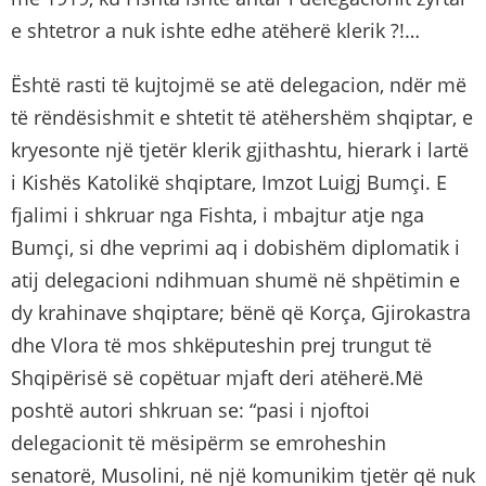
e shtetror a nuk ishte edhe atëherë klerik ?!…
Është rasti të kujtojmë se atë delegacion, ndër më
të rëndësishmit e shtetit të atëhershëm shqiptar, e
kryesonte një tjetër klerik gjithashtu, hierark i lartë
i Kishës Katolikë shqiptare, Imzot Luigj Bumçi. E
fjalimi i shkruar nga Fishta, i mbajtur atje nga
Bumçi, si dhe veprimi aq i dobishëm diplomatik i
atij delegacioni ndihmuan shumë në shpëtimin e
dy krahinave shqiptare; bënë që Korça, Gjirokastra
dhe Vlora të mos shkëputeshin prej trungut të
Shqipërisë së copëtuar mjaft deri atëherë.Më
poshtë autori shkruan se: “pasi i njoftoi
delegacionit të mësipërm se emroheshin
senatorë, Musolini, në një komunikim tjetër që nuk