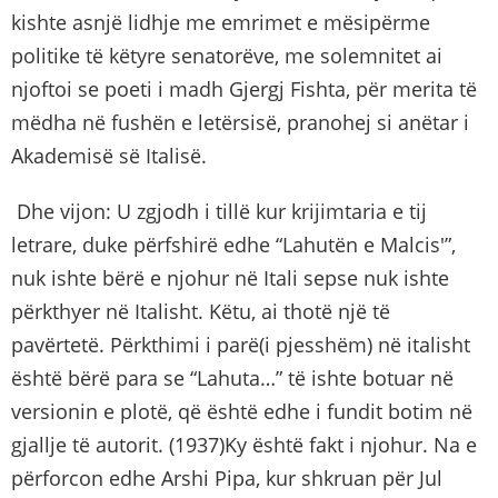
kishte asnjë lidhje me emrimet e mësipërme
politike të këtyre senatorëve, me solemnitet ai
njoftoi se poeti i madh Gjergj Fishta, për merita të
mëdha në fushën e letërsisë, pranohej si anëtar i
Akademisë së Italisë.
Dhe vijon: U zgjodh i tillë kur krijimtaria e tij
letrare, duke përfshirë edhe “Lahutën e Malcis'”,
nuk ishte bërë e njohur në Itali sepse nuk ishte
përkthyer në Italisht. Këtu, ai thotë një të
pavërtetë. Përkthimi i parë(i pjesshëm) në italisht
është bërë para se “Lahuta…” të ishte botuar në
versionin e plotë, që është edhe i fundit botim në
gjallje të autorit. (1937)Ky është fakt i njohur. Na e
përforcon edhe Arshi Pipa, kur shkruan për Jul