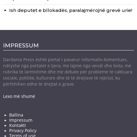
Ish deputet e bllokadës, paralajmërojnë grevë urie!
IMPRESSUM
Dardania Press është portal i pavarur informativ-komentues,
ndryshe nga portalet e tjera, me lajme nga vendi dhe bota, me
rubrika të larmishme dhe me debate për probleme të caktuara
sociale, politike, kulturore dhe të të drejtave të njeriut, ku
përfshihen edhe të drejtat e grave.
Lexo më shumë
Ballina
Impressum
Kontakti
Privacy Policy
Terms of use