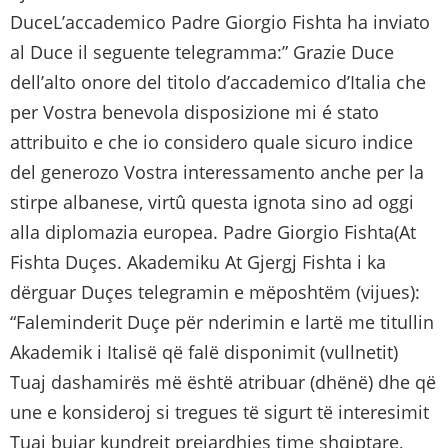
DuceL’accademico Padre Giorgio Fishta ha inviato
al Duce il seguente telegramma:” Grazie Duce
dell’alto onore del titolo d’accademico d’Italia che
per Vostra benevola disposizione mi é stato
attribuito e che io considero quale sicuro indice
del generozo Vostra interessamento anche per la
stirpe albanese, virtû questa ignota sino ad oggi
alla diplomazia europea. Padre Giorgio Fishta(At
Fishta Duçes. Akademiku At Gjergj Fishta i ka
dërguar Duçes telegramin e mëposhtëm (vijues):
“Faleminderit Duçe për nderimin e lartë me titullin
Akademik i Italisë që falë disponimit (vullnetit)
Tuaj dashamirës më është atribuar (dhënë) dhe që
une e konsideroj si tregues të sigurt të interesimit
Tuaj bujar kundrejt prejardhjes time shqiptare,