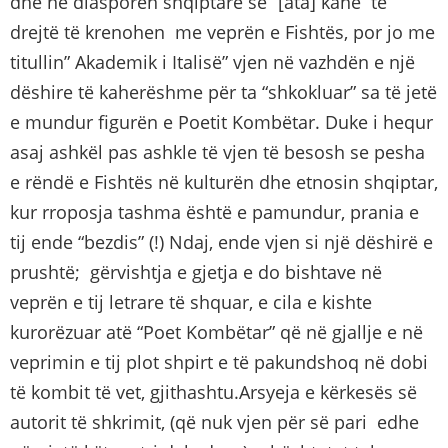
dhe në diasporën shqiptare se “[ata] kanë të
drejtë të krenohen me veprën e Fishtës, por jo me
titullin” Akademik i Italisë” vjen në vazhdën e një
dëshire të kaherëshme për ta “shkokluar” sa të jetë
e mundur figurën e Poetit Kombëtar. Duke i hequr
asaj ashkël pas ashkle të vjen të besosh se pesha
e rëndë e Fishtës në kulturën dhe etnosin shqiptar,
kur rroposja tashma është e pamundur, prania e
tij ende “bezdis” (!) Ndaj, ende vjen si një dëshirë e
prushtë; gërvishtja e gjetja e do bishtave në
veprën e tij letrare të shquar, e cila e kishte
kurorëzuar atë “Poet Kombëtar” që në gjallje e në
veprimin e tij plot shpirt e të pakundshoq në dobi
të kombit të vet, gjithashtu.Arsyeja e kërkesës së
autorit të shkrimit, (që nuk vjen për së pari edhe