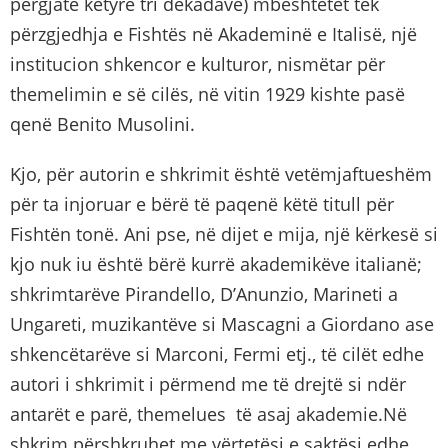
përgjatë këtyre tri dekadave) mbështetet tek
përzgjedhja e Fishtës në Akademinë e Italisë, një
institucion shkencor e kulturor, nismëtar për
themelimin e së cilës, në vitin 1929 kishte pasë
qenë Benito Musolini.
Kjo, për autorin e shkrimit është vetëmjaftueshëm
për ta injoruar e bërë të paqenë këtë titull për
Fishtën tonë. Ani pse, në dijet e mija, një kërkesë si
kjo nuk iu është bërë kurrë akademikëve italianë;
shkrimtarëve Pirandello, D’Anunzio, Marineti a
Ungareti, muzikantëve si Mascagni a Giordano ase
shkencëtarëve si Marconi, Fermi etj., të cilët edhe
autori i shkrimit i përmend me të drejtë si ndër
antarët e parë, themelues të asaj akademie.Në
shkrim përshkruhet me vërtetësi e saktësi edhe