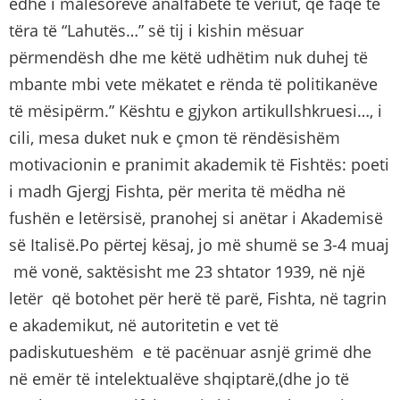
edhe i malësorëve analfabetë të veriut, që faqe të
tëra të “Lahutës…” së tij i kishin mësuar
përmendësh dhe me këtë udhëtim nuk duhej të
mbante mbi vete mëkatet e rënda të politikanëve
të mësipërm.” Kështu e gjykon artikullshkruesi…, i
cili, mesa duket nuk e çmon të rëndësishëm
motivacionin e pranimit akademik të Fishtës: poeti
i madh Gjergj Fishta, për merita të mëdha në
fushën e letërsisë, pranohej si anëtar i Akademisë
së Italisë.Po përtej kësaj, jo më shumë se 3-4 muaj
më vonë, saktësisht me 23 shtator 1939, në një
letër që botohet për herë të parë, Fishta, në tagrin
e akademikut, në autoritetin e vet të
padiskutueshëm e të pacënuar asnjë grimë dhe
në emër të intelektualëve shqiptarë,(dhe jo të