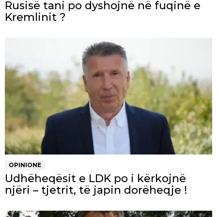
Rusisë tani po dyshojnë në fuqinë e
Kremlinit ?
OPINIONE
Udhëheqësit e LDK po i kërkojnë
njëri – tjetrit, të japin dorëheqje !