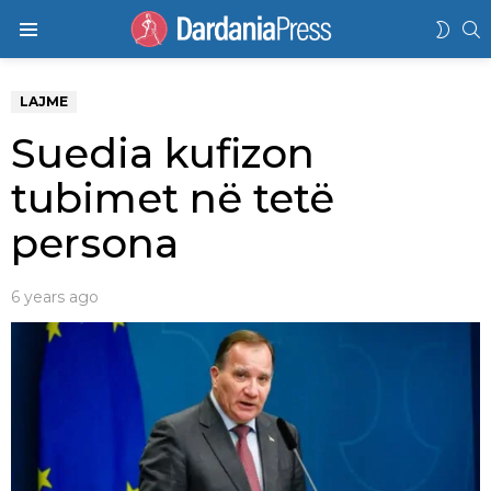
K
SWIT
Menu
SKIN
LAJME
Suedia kufizon
tubimet në tetë
persona
6 years ago