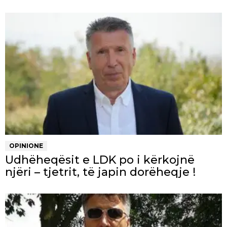
OPINIONE
Udhëheqësit e LDK po i kërkojnë
njëri – tjetrit, të japin dorëheqje !