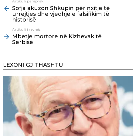
Artikulli paraprak
See
Sofja akuzon Shkupin për nxitje të
more
urrejtjes dhe vjedhje e falsifikim të
historisë
Artikulli i radhës
Mbetje mortore në Kizhevak të
Serbisë
LEXONI GJITHASHTU