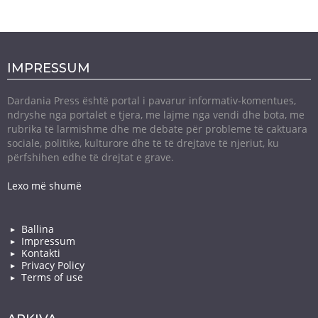
IMPRESSUM
Dardania Press është portal i pavarur informativ-komentues,
ndryshe nga portalet e tjera, me lajme nga vendi dhe bota, me
rubrika të larmishme dhe me debate për probleme të caktuara
sociale, politike, kulturore dhe të të drejtave të njeriut, ku
përfshihen edhe të drejtat e grave.
Lexo më shumë
Ballina
Impressum
Kontakti
Privacy Policy
Terms of use