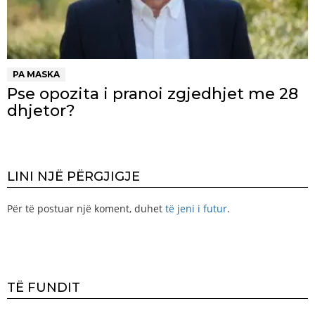
PA MASKA
Pse opozita i pranoi zgjedhjet me 28
dhjetor?
LINI NJË PËRGJIGJE
Për të postuar një koment, duhet
të jeni i futur
.
TË FUNDIT