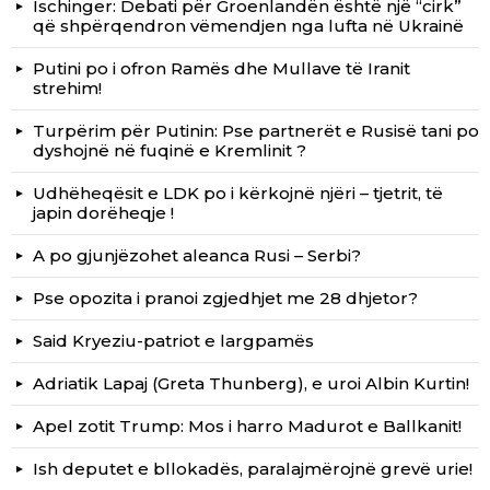
Ischinger: Debati për Groenlandën është një “cirk”
që shpërqendron vëmendjen nga lufta në Ukrainë
Putini po i ofron Ramës dhe Mullave të Iranit
strehim!
Turpërim për Putinin: Pse partnerët e Rusisë tani po
dyshojnë në fuqinë e Kremlinit ?
Udhëheqësit e LDK po i kërkojnë njëri – tjetrit, të
japin dorëheqje !
A po gjunjëzohet aleanca Rusi – Serbi?
Pse opozita i pranoi zgjedhjet me 28 dhjetor?
Said Kryeziu-patriot e largpamës
Adriatik Lapaj (Greta Thunberg), e uroi Albin Kurtin!
Apel zotit Trump: Mos i harro Madurot e Ballkanit!
Ish deputet e bllokadës, paralajmërojnë grevë urie!