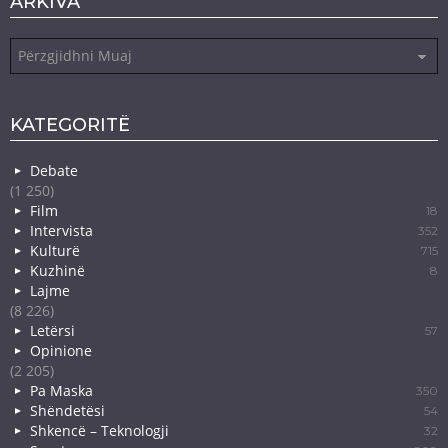
ARKIVA
Arkiva
KATEGORITË
Debate
(1 250)
Film
18
Intervista
352
Kulturë
715
Kuzhinë
8
Lajme
(8 226)
Letërsi
57
Opinione
(2 205)
Pa Maska
350
Shëndetësi
54
Shkencë – Teknologji
32