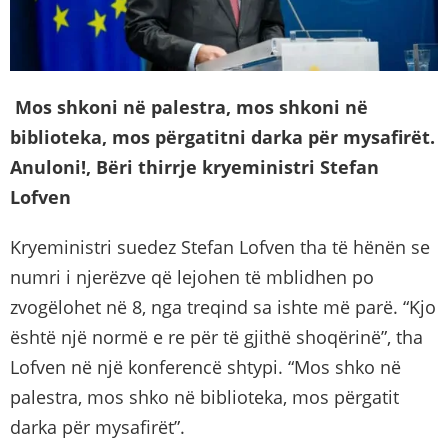
Mos shkoni në palestra, mos shkoni në
biblioteka, mos përgatitni darka për mysafirët.
Anuloni!, Bëri thirrje kryeministri Stefan
Lofven
Kryeministri suedez Stefan Lofven tha të hënën se
numri i njerëzve që lejohen të mblidhen po
zvogëlohet në 8, nga treqind sa ishte më parë. “Kjo
është një normë e re për të gjithë shoqërinë”, tha
Lofven në një konferencë shtypi. “Mos shko në
palestra, mos shko në biblioteka, mos përgatit
darka për mysafirët”.