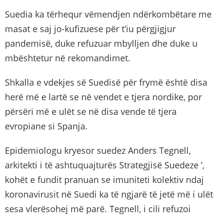
Suedia ka tërhequr vëmendjen ndërkombëtare me
masat e saj jo-kufizuese për t’iu përgjigjur
pandemisë, duke refuzuar mbylljen dhe duke u
mbështetur në rekomandimet.
Shkalla e vdekjes së Suedisë për frymë është disa
herë më e lartë se në vendet e tjera nordike, por
përsëri më e ulët se në disa vende të tjera
evropiane si Spanja.
Epidemiologu kryesor suedez Anders Tegnell,
arkitekti i të ashtuquajturës Strategjisë Suedeze ’,
kohët e fundit pranuan se imuniteti kolektiv ndaj
koronavirusit në Suedi ka të ngjarë të jetë më i ulët
sesa vlerësohej më parë. Tegnell, i cili refuzoi