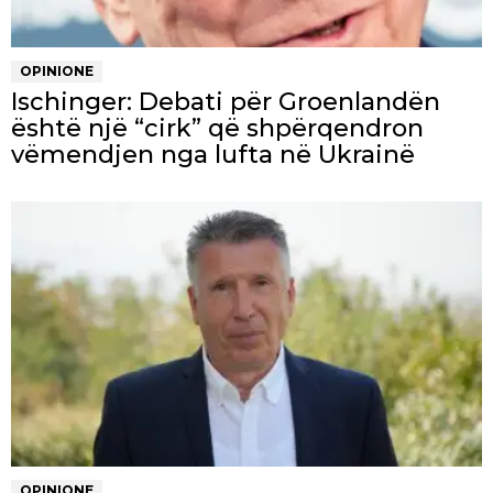
OPINIONE
Ischinger: Debati për Groenlandën
është një “cirk” që shpërqendron
vëmendjen nga lufta në Ukrainë
OPINIONE