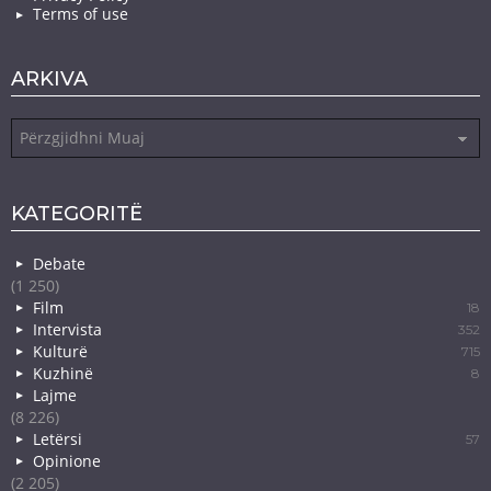
Terms of use
ARKIVA
Arkiva
KATEGORITË
Debate
(1 250)
Film
18
Intervista
352
Kulturë
715
Kuzhinë
8
Lajme
(8 226)
Letërsi
57
Opinione
(2 205)