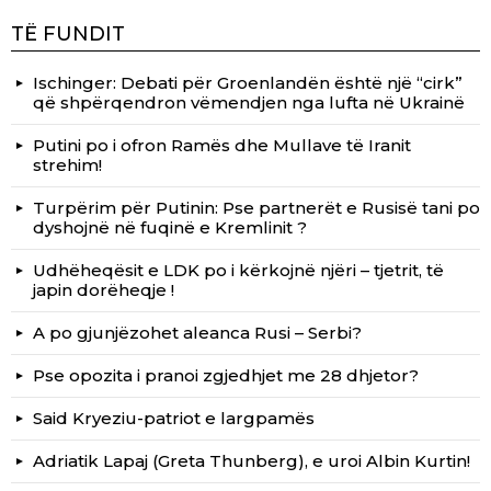
TË FUNDIT
Ischinger: Debati për Groenlandën është një “cirk”
që shpërqendron vëmendjen nga lufta në Ukrainë
Putini po i ofron Ramës dhe Mullave të Iranit
strehim!
Turpërim për Putinin: Pse partnerët e Rusisë tani po
dyshojnë në fuqinë e Kremlinit ?
Udhëheqësit e LDK po i kërkojnë njëri – tjetrit, të
japin dorëheqje !
A po gjunjëzohet aleanca Rusi – Serbi?
Pse opozita i pranoi zgjedhjet me 28 dhjetor?
Said Kryeziu-patriot e largpamës
Adriatik Lapaj (Greta Thunberg), e uroi Albin Kurtin!