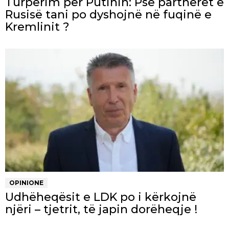
Turpërim për Putinin: Pse partnerët e
Rusisë tani po dyshojnë në fuqinë e
Kremlinit ?
OPINIONE
Udhëheqësit e LDK po i kërkojnë
njëri – tjetrit, të japin dorëheqje !