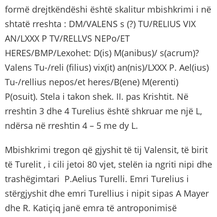
formë drejtkëndëshi është skalitur mbishkrimi i në
shtatë rreshta : DM/VALENS s (?) TU/RELIUS VIX
AN/LXXX P TV/RELLVS NEPo/ET
HERES/BMP/Lexohet: D(is) M(anibus)/ s(acrum)?
Valens Tu-/reli (filius) vix(it) an(nis)/LXXX P. Ael(ius)
Tu-/rellius nepos/et heres/B(ene) M(erenti)
P(osuit). Stela i takon shek. II. pas Krishtit. Në
rreshtin 3 dhe 4 Turelius është shkruar me një L,
ndërsa në rreshtin 4 – 5 me dy L.
Mbishkrimi tregon që gjyshit të tij Valensit, të birit
të Turelit , i cili jetoi 80 vjet, stelën ia ngriti nipi dhe
trashëgimtari P.Aelius Turelli. Emri Turelius i
stërgjyshit dhe emri Turellius i nipit sipas A Mayer
dhe R. Katiçiq janë emra të antroponimisë