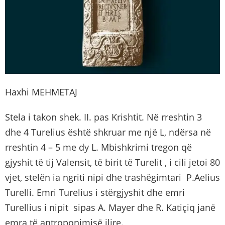
Haxhi MEHMETAJ
Stela i takon shek. II. pas Krishtit. Në rreshtin 3
dhe 4 Turelius është shkruar me një L, ndërsa në
rreshtin 4 – 5 me dy L. Mbishkrimi tregon që
gjyshit të tij Valensit, të birit të Turelit , i cili jetoi 80
vjet, stelën ia ngriti nipi dhe trashëgimtari P.Aelius
Turelli. Emri Turelius i stërgjyshit dhe emri
Turellius i nipit sipas A. Mayer dhe R. Katiçiq janë
emra të antroponimisë ilire.