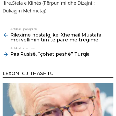
ilire.Stela e Klinës (Përpunimi dhe Dizajni :
Dukagjin Mehmetaj)
Artikulli paraprak
See
Rilexime nostalgjike: Xhemail Mustafa,
more
mbi vëllimin tim të parë me tregime
Artikulli i radhës
Pas Rusisë, “çohet peshë” Turqia
LEXONI GJITHASHTU