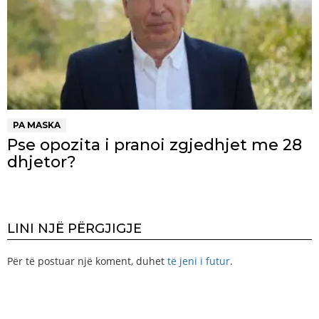
PA MASKA
Pse opozita i pranoi zgjedhjet me 28
dhjetor?
LINI NJË PËRGJIGJE
Për të postuar një koment, duhet
të jeni i futur
.