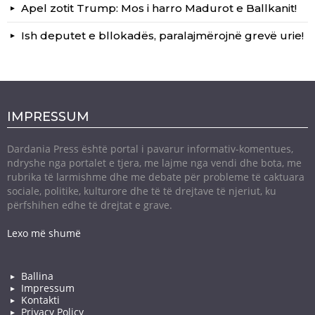
Apel zotit Trump: Mos i harro Madurot e Ballkanit!
Ish deputet e bllokadës, paralajmërojnë grevë urie!
IMPRESSUM
Dardania Press është portal i pavarur informativ-komentues,
ndryshe nga portalet e tjera, me lajme nga vendi dhe bota, me
rubrika të larmishme dhe me debate për probleme të caktuara
sociale, politike, kulturore dhe të të drejtave të njeriut, ku
përfshihen edhe të drejtat e grave.
Lexo më shumë
Ballina
Impressum
Kontakti
Privacy Policy