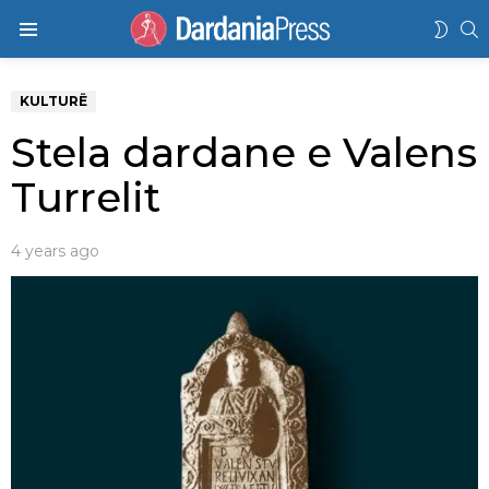
K
SWIT
Menu
SKIN
KULTURË
Stela dardane e Valens
Turrelit
4 years ago