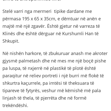
Stelë varri nga mermeri tipike dardane me
përmasa 195 x 65 x 35cm, e dëmtuar në anën e
majtë më një zgavër. Është gjetur në varreza të
Klinës dhe është dërguar në Kurshumli Han të
Shkupit.
Në nishën harkore, të zbukuruar anash me akroter
gjysmë palmetash dhe në mes me një boçë pishe
pa luspa, të nxjerrë në plastikë të plotë është
paraqitur në reliev portreti i një burri më flokë të
shkurtra kaçurrele, pa imtësi të theksuara të
tipareve të fytyrës, veshur më këmishë më pala
linjash të thela, të pjerrëta dhe në formë
trekëndëshi.