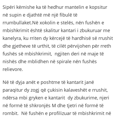
Sipëri këmishe ka të hedhur mantelin e kopsitur
në supin e djathtë më një fibulë të
rrumbullaket.Në xokolin e stelës, nën fushën e
mbishkrimit është skalitur kantari i zbukuruar me
kanelyra, ku rriten dy kërcejë të hardhisë së rrushit
dhe gjetheve të urthit, të cilët përvijohen për rreth
fushës së mbishkrimit, ngjiten deri në maje të
nishës dhe mblidhen në spirale nën fushës
relievore.
Në të dyja anët e poshtme të kantarit janë
paraqitur dy zogj që çukisin kalaveshët e rrushit,
ndërsa mbi gryken e kantarit dy zbukurime, njeri
në formë të shkronjës M dhe tjetri në formë të
rombit. Në fushën e profilizuar të mbishkrimit në