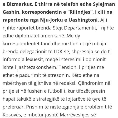
e Bizmarkut. E thirra në telefon edhe Sylejman
Gashin, korrespondentin e “Rilindjes”, i cili na
raportonte nga Nju-Jorku e Uashingtoni
. Ai i
njihte raportet brenda Stejt Departamentit, i njihte
edhe diplomatët amerikanë. Me dy
korrespondentët tanë dhe me lidhjet që mbaja
brenda delegacionit të LDK-së, shpresoja se do t’i
informoja lexuesit, meqë interesimi i opinionit
ishte i jashtëzakonshëm. Tensioni i pritjes me
ethet e padurimit të stresonin. Këto ethe na
mbërthyen të gjithëve në redaksi. Qëndronim në
pritje si në fushën e futbollit, kur tifozët presin
hapat taktikë e strategjikë të lojtarëve të tyre të
preferuar. Prisnim të niste zgjidhja e problemit të
Kosovës, e mbetur jashtë Marrëveshjes së