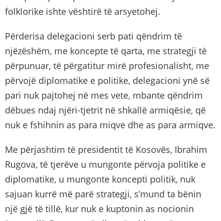
folklorike ishte vështirë të arsyetohej.
Përderisa delegacioni serb pati qëndrim të
njëzëshëm, me koncepte të qarta, me strategji të
përpunuar, të përgatitur mirë profesionalisht, me
përvojë diplomatike e politike, delegacioni ynë së
pari nuk pajtohej në mes vete, mbante qëndrim
dëbues ndaj njëri-tjetrit në shkallë armiqësie, që
nuk e fshihnin as para miqve dhe as para armiqve.
Me përjashtim të presidentit të Kosovës, Ibrahim
Rugova, të tjerëve u mungonte përvoja politike e
diplomatike, u mungonte koncepti politik, nuk
sajuan kurrë më parë strategji, s’mund ta bënin
një gjë të tillë, kur nuk e kuptonin as nocionin