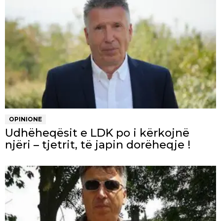
OPINIONE
Udhëheqësit e LDK po i kërkojnë
njëri – tjetrit, të japin dorëheqje !