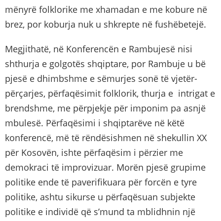
mënyrë folklorike me xhamadan e me kobure në
brez, por koburja nuk u shkrepte në fushëbetejë.
Megjithatë, në Konferencën e Rambujesë nisi
shthurja e golgotës shqiptare, por Rambuje u bë
pjesë e dhimbshme e sëmurjes sonë të vjetër-
përçarjes, përfaqësimit folklorik, thurja e intrigat e
brendshme, me përpjekje për imponim pa asnjë
mbulesë. Përfaqësimi i shqiptarëve në këtë
konferencë, më të rëndësishmen në shekullin XX
për Kosovën, ishte përfaqësim i përzier me
demokraci të improvizuar. Morën pjesë grupime
politike ende të paverifikuara për forcën e tyre
politike, ashtu sikurse u përfaqësuan subjekte
politike e individë që s’mund ta mblidhnin një