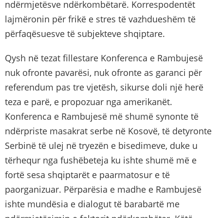
ndërmjetësve ndërkombëtarë. Korrespodentët
lajmëronin për frikë e stres të vazhdueshëm të
përfaqësuesve të subjekteve shqiptare.
Qysh në tezat fillestare Konferenca e Rambujesë
nuk ofronte pavarësi, nuk ofronte as garanci për
referendum pas tre vjetësh, sikurse doli një herë
teza e parë, e propozuar nga amerikanët.
Konferenca e Rambujesë më shumë synonte të
ndërpriste masakrat serbe në Kosovë, të detyronte
Serbinë të ulej në tryezën e bisedimeve, duke u
tërhequr nga fushëbeteja ku ishte shumë më e
fortë sesa shqiptarët e paarmatosur e të
paorganizuar. Përparësia e madhe e Rambujesë
ishte mundësia e dialogut të barabartë me