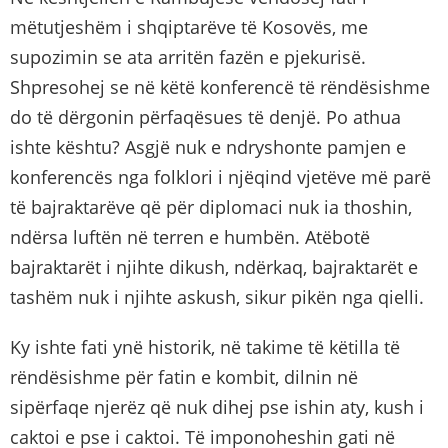
mëtutjeshëm i shqiptarëve të Kosovës, me
supozimin se ata arritën fazën e pjekurisë.
Shpresohej se në këtë konferencë të rëndësishme
do të dërgonin përfaqësues të denjë. Po athua
ishte kështu? Asgjë nuk e ndryshonte pamjen e
konferencës nga folklori i njëqind vjetëve më parë
të bajraktarëve që për diplomaci nuk ia thoshin,
ndërsa luftën në terren e humbën. Atëbotë
bajraktarët i njihte dikush, ndërkaq, bajraktarët e
tashëm nuk i njihte askush, sikur pikën nga qielli.
Ky ishte fati ynë historik, në takime të këtilla të
rëndësishme për fatin e kombit, dilnin në
sipërfaqe njerëz që nuk dihej pse ishin aty, kush i
caktoi e pse i caktoi. Të imponoheshin gati në