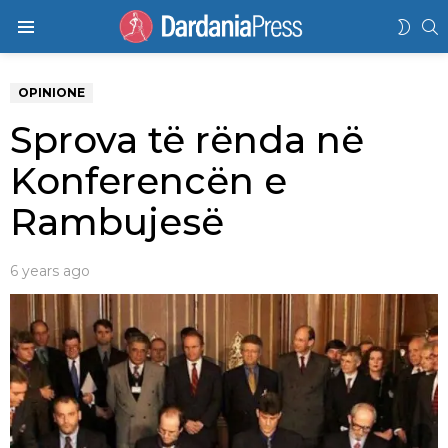
K
SWIT
Menu
SKIN
OPINIONE
Sprova të rënda në
Konferencën e
Rambujesë
6 years ago