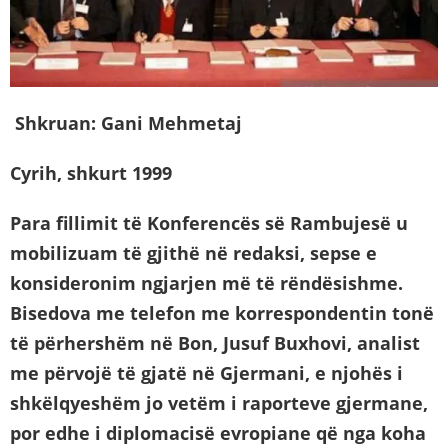
Shkruan: Gani Mehmetaj
Cyrih, shkurt 1999
Para fillimit të Konferencës së Rambujesë u
mobilizuam të gjithë në redaksi, sepse e
konsideronim ngjarjen më të rëndësishme.
Bisedova me telefon me korrespondentin tonë
të përhershëm në Bon, Jusuf Buxhovi, analist
me përvojë të gjatë në Gjermani, e njohës i
shkëlqyeshëm jo vetëm i raporteve gjermane,
por edhe i diplomacisë evropiane që nga koha