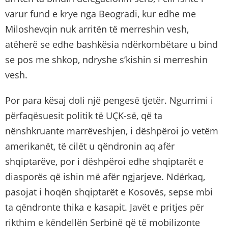
varur fund e krye nga Beogradi, kur edhe me
Miloshevqin nuk arritën të merreshin vesh,
atëherë se edhe bashkësia ndërkombëtare u bind
se pos me shkop, ndryshe s’kishin si merreshin
vesh.
Por para kësaj doli një pengesë tjetër. Ngurrimi i
përfaqësuesit politik të UÇK-së, që ta
nënshkruante marrëveshjen, i dëshpëroi jo vetëm
amerikanët, të cilët u qëndronin aq afër
shqiptarëve, por i dëshpëroi edhe shqiptarët e
diasporës që ishin më afër ngjarjeve. Ndërkaq,
pasojat i hoqën shqiptarët e Kosovës, sepse mbi
ta qëndronte thika e kasapit. Javët e pritjes për
rikthim e këndellën Serbinë që të mobilizonte