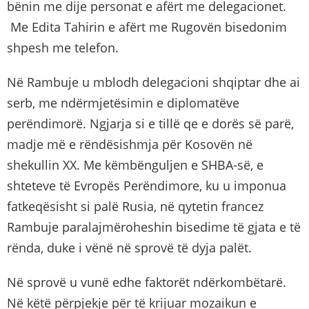
bënin me dije personat e afërt me delegacionet.
Me Edita Tahirin e afërt me Rugovën bisedonim
shpesh me telefon.
Në Rambuje u mblodh delegacioni shqiptar dhe ai
serb, me ndërmjetësimin e diplomatëve
perëndimorë. Ngjarja si e tillë qe e dorës së parë,
madje më e rëndësishmja për Kosovën në
shekullin XX. Me këmbënguljen e SHBA-së, e
shteteve të Evropës Perëndimore, ku u imponua
fatkeqësisht si palë Rusia, në qytetin francez
Rambuje paralajmëroheshin bisedime të gjata e të
rënda, duke i vënë në sprovë të dyja palët.
Në sprovë u vunë edhe faktorët ndërkombëtarë.
Në këtë përpjekje për të krijuar mozaikun e