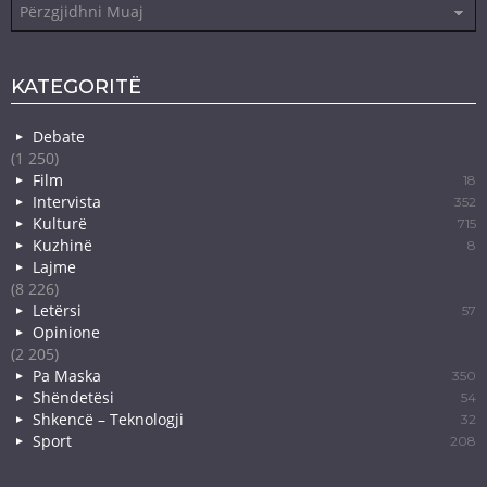
Arkiva
KATEGORITË
Debate
(1 250)
Film
18
Intervista
352
Kulturë
715
Kuzhinë
8
Lajme
(8 226)
Letërsi
57
Opinione
(2 205)
Pa Maska
350
Shëndetësi
54
Shkencë – Teknologji
32
Sport
208