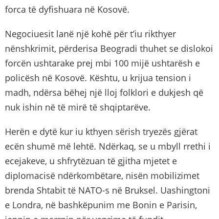
forca të dyfishuara në Kosovë.
Negociuesit lanë një kohë për t’iu rikthyer
nënshkrimit, përderisa Beogradi thuhet se dislokoi
forcën ushtarake prej mbi 100 mijë ushtarësh e
policësh në Kosovë. Kështu, u krijua tension i
madh, ndërsa bëhej një lloj folklori e dukjesh që
nuk ishin në të mirë të shqiptarëve.
Herën e dytë kur iu kthyen sërish tryezës gjërat
ecën shumë më lehtë. Ndërkaq, se u mbyll rrethi i
ecejakeve, u shfrytëzuan të gjitha mjetet e
diplomacisë ndërkombëtare, nisën mobilizimet
brenda Shtabit të NATO-s në Bruksel. Uashingtoni
e Londra, në bashkëpunim me Bonin e Parisin,