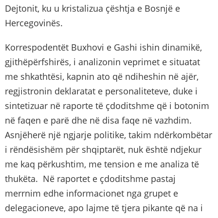
Dejtonit, ku u kristalizua çështja e Bosnjë e
Hercegovinës.
Korrespodentët Buxhovi e Gashi ishin dinamikë,
gjithëpërfshirës, i analizonin veprimet e situatat
me shkathtësi, kapnin ato që ndiheshin në ajër,
regjistronin deklaratat e personaliteteve, duke i
sintetizuar në raporte të çdoditshme që i botonim
në faqen e parë dhe në disa faqe në vazhdim.
Asnjëherë një ngjarje politike, takim ndërkombëtar
i rëndësishëm për shqiptarët, nuk është ndjekur
me kaq përkushtim, me tension e me analiza të
thukëta. Në raportet e çdoditshme pastaj
merrnim edhe informacionet nga grupet e
delegacioneve, apo lajme të tjera pikante që na i