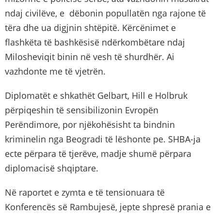
ndaj civilëve, e dëbonin popullatën nga rajone të
tëra dhe ua digjnin shtëpitë. Kërcënimet e
flashkëta të bashkësisë ndërkombëtare ndaj
Milosheviqit binin në vesh të shurdhër. Ai
vazhdonte me të vjetrën.
Diplomatët e shkathët Gelbart, Hill e Holbruk
përpiqeshin të sensibilizonin Evropën
Perëndimore, por njëkohësisht ta bindnin
kriminelin nga Beogradi të lëshonte pe. SHBA-ja
ecte përpara të tjerëve, madje shumë përpara
diplomacisë shqiptare.
Në raportet e zymta e të tensionuara të
Konferencës së Rambujesë, jepte shpresë prania e