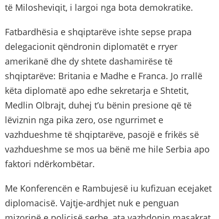
të Milosheviqit, i largoi nga bota demokratike.
Fatbardhësia e shqiptarëve ishte sepse prapa
delegacionit qëndronin diplomatët e rryer
amerikanë dhe dy shtete dashamirëse të
shqiptarëve: Britania e Madhe e Franca. Jo rrallë
këta diplomatë apo edhe sekretarja e Shtetit,
Medlin Olbrajt, duhej t’u bënin presione që të
lëviznin nga pika zero, ose ngurrimet e
vazhdueshme të shqiptarëve, pasojë e frikës së
vazhdueshme se mos ua bënë me hile Serbia apo
faktori ndërkombëtar.
Me Konferencën e Rambujesë iu kufizuan ecejaket
diplomacisë. Vajtje-ardhjet nuk e penguan
mizorinë e policisë serbe, ata vazhdonin masakrat