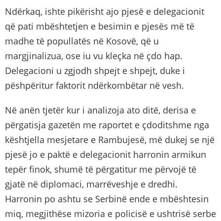
Ndërkaq, ishte pikërisht ajo pjesë e delegacionit
që pati mbështetjen e besimin e pjesës më të
madhe të popullatës në Kosovë, që u
margjinalizua, ose iu vu kleçka në çdo hap.
Delegacioni u zgjodh shpejt e shpejt, duke i
pëshpëritur faktorit ndërkombëtar në vesh.
Në anën tjetër kur i analizoja ato ditë, derisa e
përgatisja gazetën me raportet e çdoditshme nga
kështjella mesjetare e Rambujesë, më dukej se një
pjesë jo e paktë e delegacionit harronin armikun
tepër finok, shumë të përgatitur me përvojë të
gjatë në diplomaci, marrëveshje e dredhi.
Harronin po ashtu se Serbinë ende e mbështesin
miq, megjithëse mizoria e policisë e ushtrisë serbe