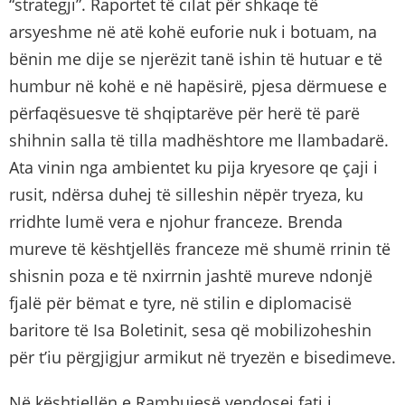
“strategji”. Raportet të cilat për shkaqe të
arsyeshme në atë kohë euforie nuk i botuam, na
bënin me dije se njerëzit tanë ishin të hutuar e të
humbur në kohë e në hapësirë, pjesa dërmuese e
përfaqësuesve të shqiptarëve për herë të parë
shihnin salla të tilla madhështore me llambadarë.
Ata vinin nga ambientet ku pija kryesore qe çaji i
rusit, ndërsa duhej të silleshin nëpër tryeza, ku
rridhte lumë vera e njohur franceze. Brenda
mureve të kështjellës franceze më shumë rrinin të
shisnin poza e të nxirrnin jashtë mureve ndonjë
fjalë për bëmat e tyre, në stilin e diplomacisë
baritore të Isa Boletinit, sesa që mobilizoheshin
për t’iu përgjigjur armikut në tryezën e bisedimeve.
Në kështjellën e Rambujesë vendosej fati i