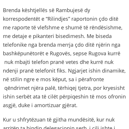
Brenda kështjellës së Rambujesë dy
korrespodentët e “Rilindjes” raportonin çdo ditë
me raporte të vlefshme e shumë të rëndësishme,
me detaje e pikanteri bisedimesh. Me biseda
telefonike nga brenda merrja çdo ditë njërin nga
bashkëpunëtorët e Rugovës, sepse Rugova kurrë
nuk mbajti telefon pranë vetes dhe kurrë nuk
ndenji pranë telefonit fiks. Ngjarjet ishin dinamike,
në stilin ngre e mos këput, sa i përafronte
qëndrimet njëra palë, tërhiqej tjetra, por kryesisht
ishin serbët ata të cilët përpiqeshin të mos ofronin
asgjë, duke i amortizuar gjërat.
Kur u shfrytëzuan të gjitha mundësitë, kur nuk
arritën ta bindin delegacionin serb, i cili ishte i