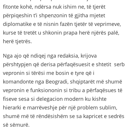
fitonte kohë, ndërsa nuk ishim ne, të tjerët
përpiqeshin t’i shpenzonin të gjitha mjetet
diplomatike e të nisnin fazën tjetër të veprimeve,
kurse të tretët u shkonin prapa herë njërës palë,
herë tjetrës.
Nga ajo që ndiqej nga redaksia, krijova
përshtypjen që derisa përfaqësuesit e shtetit serb
vepronin si tërësi me bosin e tyre që i
komandonte nga Beogradi, shqiptarët më shumë
vepronin e funksiononin si tribu a përfaqësues të
fiseve sesa si delegacion modern ku kishte
hierarki e marrëveshje për një problem sublim,
shumë më të rëndësishëm se sa kapricet e sedrës
së sëmurë.