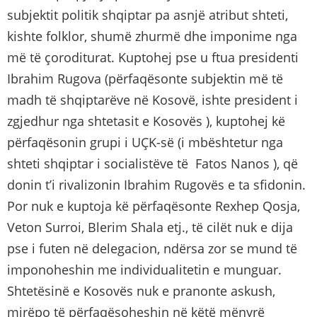
subjektit politik shqiptar pa asnjë atribut shteti,
kishte folklor, shumë zhurmë dhe imponime nga
më të çoroditurat. Kuptohej pse u ftua presidenti
Ibrahim Rugova (përfaqësonte subjektin më të
madh të shqiptarëve në Kosovë, ishte president i
zgjedhur nga shtetasit e Kosovës ), kuptohej kë
përfaqësonin grupi i UÇK-së (i mbështetur nga
shteti shqiptar i socialistëve të Fatos Nanos ), që
donin t’i rivalizonin Ibrahim Rugovës e ta sfidonin.
Por nuk e kuptoja kë përfaqësonte Rexhep Qosja,
Veton Surroi, Blerim Shala etj., të cilët nuk e dija
pse i futen në delegacion, ndërsa zor se mund të
imponoheshin me individualitetin e munguar.
Shtetësinë e Kosovës nuk e pranonte askush,
mirëpo të përfaqësoheshin në këtë mënyrë