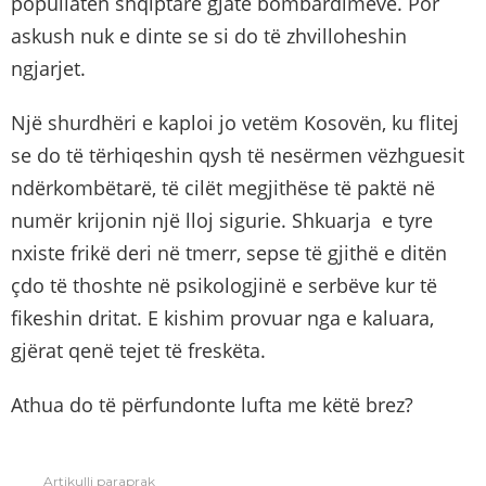
popullatën shqiptare gjatë bombardimeve. Por
askush nuk e dinte se si do të zhvilloheshin
ngjarjet.
Një shurdhëri e kaploi jo vetëm Kosovën, ku flitej
se do të tërhiqeshin qysh të nesërmen vëzhguesit
ndërkombëtarë, të cilët megjithëse të paktë në
numër krijonin një lloj sigurie. Shkuarja e tyre
nxiste frikë deri në tmerr, sepse të gjithë e ditën
çdo të thoshte në psikologjinë e serbëve kur të
fikeshin dritat. E kishim provuar nga e kaluara,
gjërat qenë tejet të freskëta.
Athua do të përfundonte lufta me këtë brez?
Artikulli paraprak
See