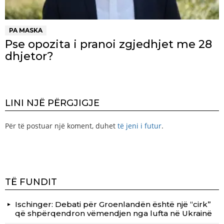
PA MASKA
Pse opozita i pranoi zgjedhjet me 28
dhjetor?
LINI NJË PËRGJIGJE
Për të postuar një koment, duhet
të jeni i futur
.
TË FUNDIT
Ischinger: Debati për Groenlandën është një “cirk”
që shpërqendron vëmendjen nga lufta në Ukrainë