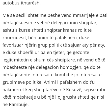
autobus ithtarësh.
Më se secili shtet me peshë vendimmarrjeje e pati
përfaqësuesin e vet në delegacionin shqiptar,
ashtu sikurse shteti shqiptar krahas rolit të
zhurmuesit, bëri anim të pafalshëm, duke
favorizuar njërin grup politik të sajuar aty për aty,
e duke shpërfillur palën tjetër, që gëzonte
legjitimitetin e shumicës shqiptare, në vend që të
mbështeste një delegacion homogjen, që do të
përfaqësonte interesat e kombit e jo interesat e
grupimeve politike. Animi i pafalshëm do t’u
hakmerret keq shqiptarëve në Kosovë, sepse mbi
këtë mbështetje u bë një lloj grusht shteti që nisi
në Rambuje.