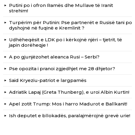
Putini po i ofron Ramës dhe Mullave të Iranit
strehim!
Turpërim për Putinin: Pse partnerët e Rusisë tani po
dyshojnë në fuqinë e Kremlinit ?
Udhëheqësit e LDK po i kërkojnë njëri – tjetrit, të
japin dorëheqje !
A po gjunjëzohet aleanca Rusi – Serbi?
Pse opozita i pranoi zgjedhjet me 28 dhjetor?
Said Kryeziu-patriot e largpamës
Adriatik Lapaj (Greta Thunberg), e uroi Albin Kurtin!
Apel zotit Trump: Mos i harro Madurot e Ballkanit!
Ish deputet e bllokadës, paralajmërojnë grevë urie!