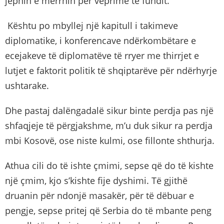
jepnin e merrnin për veprime të fundit.
Kështu po mbyllej një kapitull i takimeve
diplomatike, i konferencave ndërkombëtare e
ecejakeve të diplomatëve të rryer me thirrjet e
lutjet e faktorit politik të shqiptarëve për ndërhyrje
ushtarake.
Dhe pastaj dalëngadalë sikur binte perdja pas një
shfaqjeje të përgjakshme, m’u duk sikur ra perdja
mbi Kosovë, ose niste kulmi, ose fillonte shthurja.
Athua cili do të ishte çmimi, sepse që do të kishte
një çmim, kjo s’kishte fije dyshimi. Të gjithë
druanin për ndonjë masakër, për të dëbuar e
pengje, sepse pritej që Serbia do të mbante peng