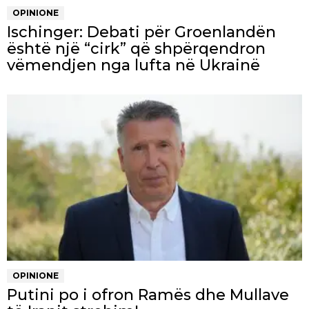
OPINIONE
Ischinger: Debati për Groenlandën
është një “cirk” që shpërqendron
vëmendjen nga lufta në Ukrainë
OPINIONE
Putini po i ofron Ramës dhe Mullave