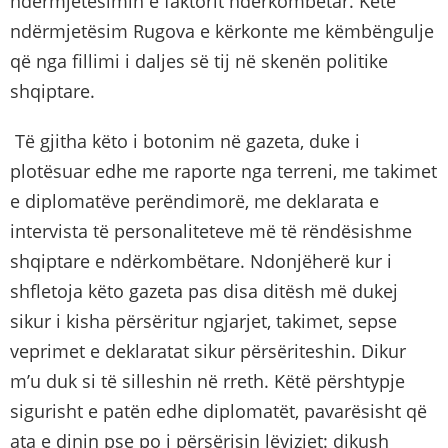
ndërmjetësimin e faktorit ndërkombëtar. Këtë
ndërmjetësim Rugova e kërkonte me këmbëngulje
që nga fillimi i daljes së tij në skenën politike
shqiptare.
Të gjitha këto i botonim në gazeta, duke i
plotësuar edhe me raporte nga terreni, me takimet
e diplomatëve perëndimorë, me deklarata e
intervista të personaliteteve më të rëndësishme
shqiptare e ndërkombëtare. Ndonjëherë kur i
shfletoja këto gazeta pas disa ditësh më dukej
sikur i kisha përsëritur ngjarjet, takimet, sepse
veprimet e deklaratat sikur përsëriteshin. Dikur
m’u duk si të silleshin në rreth. Këtë përshtypje
sigurisht e patën edhe diplomatët, pavarësisht që
ata e dinin pse po i përsërisin lëvizjet: dikush