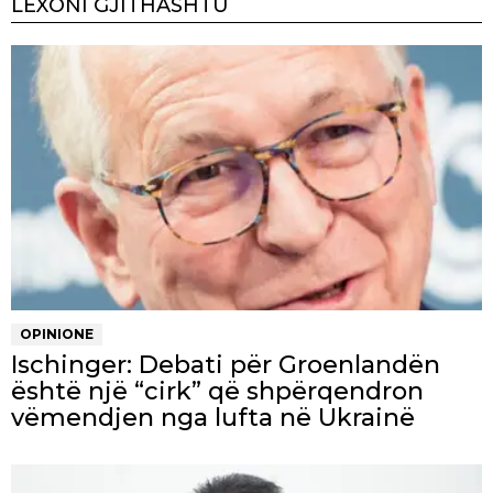
LEXONI GJITHASHTU
OPINIONE
Ischinger: Debati për Groenlandën
është një “cirk” që shpërqendron
vëmendjen nga lufta në Ukrainë