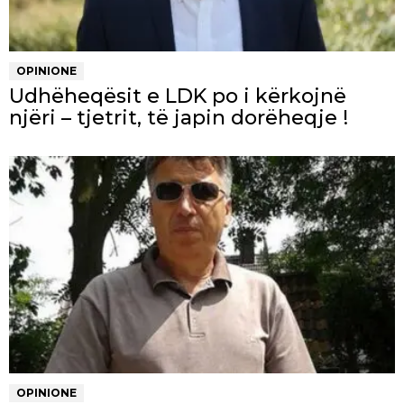
OPINIONE
Udhëheqësit e LDK po i kërkojnë
njëri – tjetrit, të japin dorëheqje !
OPINIONE