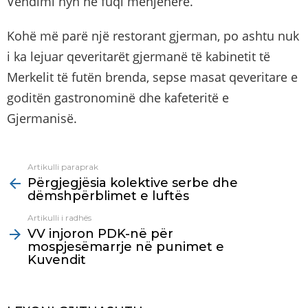
Vendimi hyn në fuqi menjëherë.
Kohë më parë një restorant gjerman, po ashtu nuk
i ka lejuar qeveritarët gjermanë të kabinetit të
Merkelit të futën brenda, sepse masat qeveritare e
goditën gastronominë dhe kafeteritë e
Gjermanisë.
Artikulli paraprak
See
Përgjegjësia kolektive serbe dhe
more
dëmshpërblimet e luftës
Artikulli i radhës
VV injoron PDK-në për
mospjesëmarrje në punimet e
Kuvendit