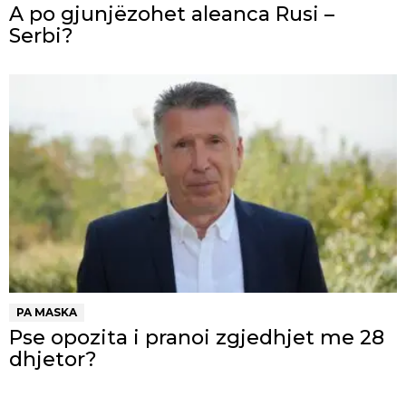
A po gjunjëzohet aleanca Rusi –
Serbi?
PA MASKA
Pse opozita i pranoi zgjedhjet me 28
dhjetor?