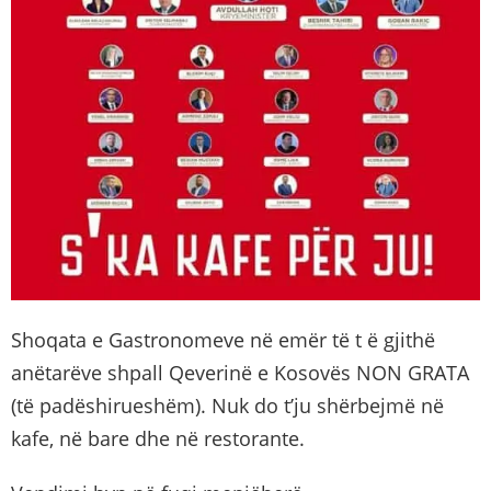
Shoqata e Gastronomeve në emër të t ë gjithë
anëtarëve shpall Qeverinë e Kosovës NON GRATA
(të padëshirueshëm). Nuk do t’ju shërbejmë në
kafe, në bare dhe në restorante.