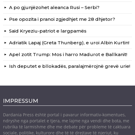
A po gjunjëzohet aleanca Rusi – Serbi?
Pse opozita i pranoi zgjedhjet me 28 dhjetor?
Said Kryeziu-patriot e largpamës
Adriatik Lapaj (Greta Thunberg), e uroi Albin Kurtin!
Apel zotit Trump: Mos i harro Madurot e Ballkanit!
Ish deputet e bllokadës, paralajmërojnë grevë urie!
IMPRESSUM
Dardania Press është portal i pavarur informativ-komentues,
ndryshe nga portalet e tjera, me lajme nga vendi dhe bota, me
rubrika të larmishme dhe me debate për probleme të caktuara
sociale, politike, kulturore dhe të të drejtave të njeriut, ku