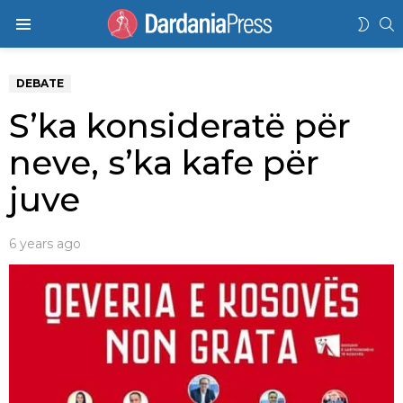
K
SWIT
Menu
SKIN
DEBATE
S’ka konsideratë për
neve, s’ka kafe për
juve
6 years ago