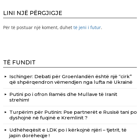
LINI NJË PËRGJIGJE
Për të postuar një koment, duhet
të jeni i futur
.
TË FUNDIT
Ischinger: Debati për Groenlandën është një “cirk”
që shpërqendron vëmendjen nga lufta në Ukrainë
Putini po i ofron Ramës dhe Mullave të Iranit
strehim!
Turpërim për Putinin: Pse partnerët e Rusisë tani po
dyshojnë në fuqinë e Kremlinit ?
Udhëheqësit e LDK po i kërkojnë njëri – tjetrit, të
japin dorëheqje !