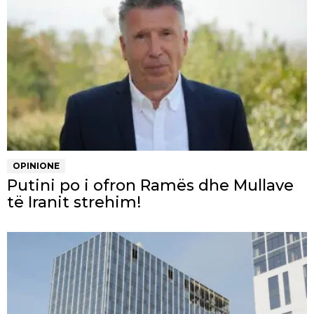
OPINIONE
Putini po i ofron Ramës dhe Mullave
të Iranit strehim!