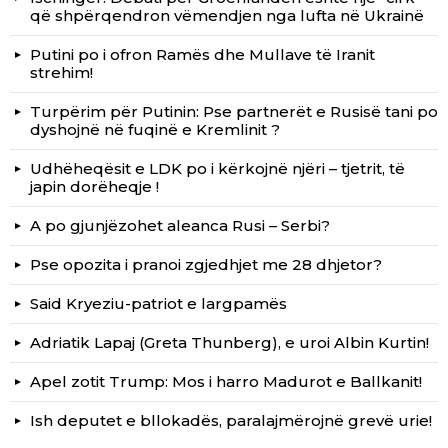
që shpërqendron vëmendjen nga lufta në Ukrainë
Putini po i ofron Ramës dhe Mullave të Iranit
strehim!
Turpërim për Putinin: Pse partnerët e Rusisë tani po
dyshojnë në fuqinë e Kremlinit ?
Udhëheqësit e LDK po i kërkojnë njëri – tjetrit, të
japin dorëheqje !
A po gjunjëzohet aleanca Rusi – Serbi?
Pse opozita i pranoi zgjedhjet me 28 dhjetor?
Said Kryeziu-patriot e largpamës
Adriatik Lapaj (Greta Thunberg), e uroi Albin Kurtin!
Apel zotit Trump: Mos i harro Madurot e Ballkanit!
Ish deputet e bllokadës, paralajmërojnë grevë urie!