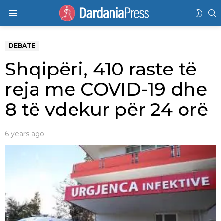
K
SWIT
Menu
SKIN
DEBATE
Shqipëri, 410 raste të
reja me COVID-19 dhe
8 të vdekur për 24 orë
6 years ago