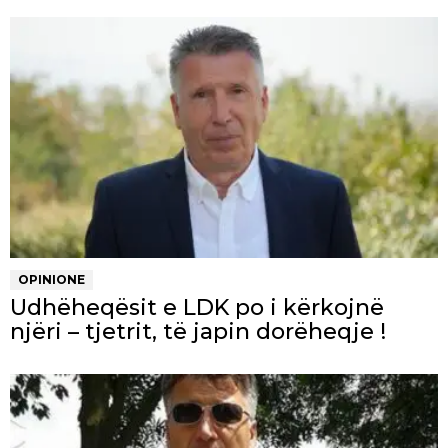
OPINIONE
Udhëheqësit e LDK po i kërkojnë
njëri – tjetrit, të japin dorëheqje !