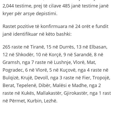
2,044 testime, prej të cilave 485 janë testime janë
kryer për arsye depistimi.
Rastet pozitive të konfirmuara në 24 orët e fundit
janë identifikuar në këto bashki:
265 raste në Tiranë, 15 në Durrës, 13 në Elbasan,
12 në Shkodër, 10 në Korçë, 9 në Sarandë, 8 në
Gramsh, nga 7 raste në Lushnje, Vlorë, Mat,
Pogradec, 6 në Vlorë, 5 në Kuçovë, nga 4 raste në
Bulqizë, Krujë, Devoll, nga 3 raste në Fier, Tropojë,
Berat, Tepelenë, Dibër, Malësi e Madhe, nga 2
raste në Kukës, Mallakastër, Gjirokastër, nga 1 rast
në Përmet, Kurbin, Lezhë.