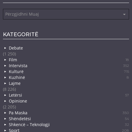
Arkiva
KATEGORITË
Debate
(1 250)
Film
18
Intervista
352
Kulturë
715
Kuzhinë
8
Lajme
(8 226)
Letërsi
57
Opinione
(2 205)
Pa Maska
350
Shëndetësi
54
Shkencë – Teknologji
32
Sport
208