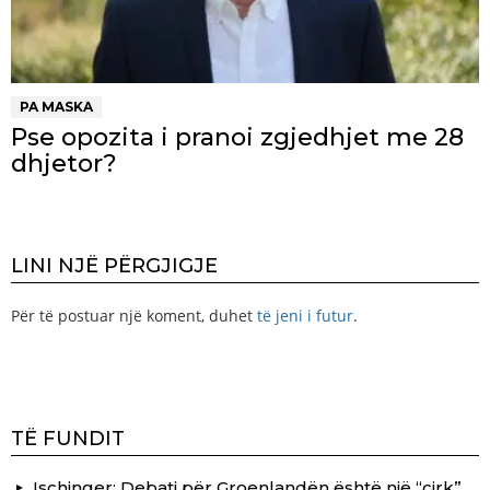
PA MASKA
Pse opozita i pranoi zgjedhjet me 28
dhjetor?
LINI NJË PËRGJIGJE
Për të postuar një koment, duhet
të jeni i futur
.
TË FUNDIT
Ischinger: Debati për Groenlandën është një “cirk”