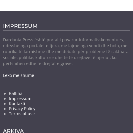
IMPRESSUM
Dardania Press është portal i pavarur informativ-komentues,
ndryshe nga portalet e tjera, me lajme nga vendi dhe bota, me
rubrika të larmishme dhe me debate për probleme të caktuara
sociale, politike, kulturore dhe të të drejtave të njeriut, ku
përfshihen edhe të drejtat e grave.
Lexo më shumë
Ballina
Impressum
Kontakti
Privacy Policy
Terms of use
ARKIVA