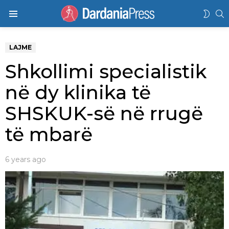
K
SWIT
Menu
SKIN
LAJME
Shkollimi specialistik
në dy klinika të
SHSKUK-së në rrugë
të mbarë
6 years ago