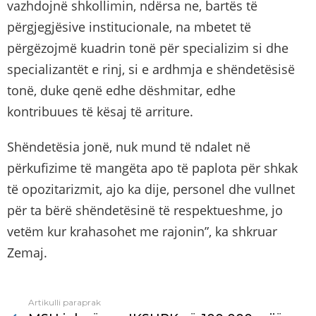
vazhdojnë shkollimin, ndërsa ne, bartës të
përgjegjësive institucionale, na mbetet të
përgëzojmë kuadrin tonë për specializim si dhe
specializantët e rinj, si e ardhmja e shëndetësisë
tonë, duke qenë edhe dëshmitar, edhe
kontribuues të kësaj të arriture.
Shëndetësia jonë, nuk mund të ndalet në
përkufizime të mangëta apo të paplota për shkak
të opozitarizmit, ajo ka dije, personel dhe vullnet
për ta bërë shëndetësinë të respektueshme, jo
vetëm kur krahasohet me rajonin”, ka shkruar
Zemaj.
Artikulli paraprak
See