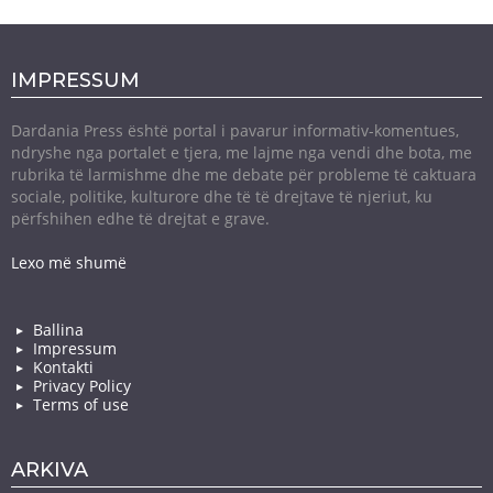
IMPRESSUM
Dardania Press është portal i pavarur informativ-komentues,
ndryshe nga portalet e tjera, me lajme nga vendi dhe bota, me
rubrika të larmishme dhe me debate për probleme të caktuara
sociale, politike, kulturore dhe të të drejtave të njeriut, ku
përfshihen edhe të drejtat e grave.
Lexo më shumë
Ballina
Impressum
Kontakti
Privacy Policy
Terms of use
ARKIVA