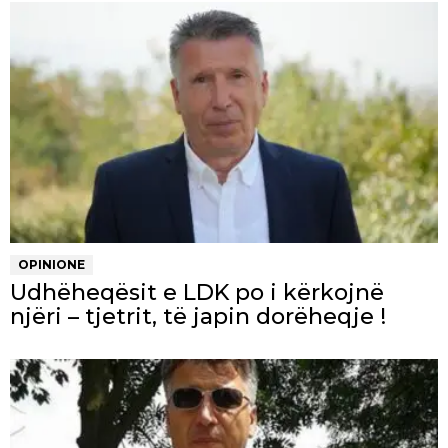
OPINIONE
Udhëheqësit e LDK po i kërkojnë
njëri – tjetrit, të japin dorëheqje !