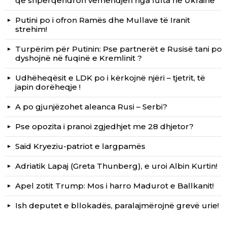
që shpërqendron vëmendjen nga lufta në Ukrainë
Putini po i ofron Ramës dhe Mullave të Iranit
strehim!
Turpërim për Putinin: Pse partnerët e Rusisë tani po
dyshojnë në fuqinë e Kremlinit ?
Udhëheqësit e LDK po i kërkojnë njëri – tjetrit, të
japin dorëheqje !
A po gjunjëzohet aleanca Rusi – Serbi?
Pse opozita i pranoi zgjedhjet me 28 dhjetor?
Said Kryeziu-patriot e largpamës
Adriatik Lapaj (Greta Thunberg), e uroi Albin Kurtin!
Apel zotit Trump: Mos i harro Madurot e Ballkanit!
Ish deputet e bllokadës, paralajmërojnë grevë urie!