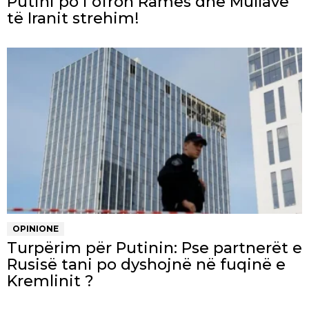
Putini po i ofron Ramës dhe Mullave
të Iranit strehim!
OPINIONE
Turpërim për Putinin: Pse partnerët e
Rusisë tani po dyshojnë në fuqinë e
Kremlinit ?