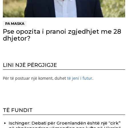
PA MASKA
Pse opozita i pranoi zgjedhjet me 28
dhjetor?
LINI NJË PËRGJIGJE
Për të postuar një koment, duhet
të jeni i futur
.
TË FUNDIT
Ischinger: Debati për Groenlandën është një “cirk”