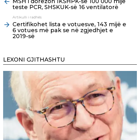
MSH i dorëzon IKSHPK-së 100 000 mijë
more
teste PCR, SHSKUK-së 16 ventilatorë
Artikulli i radhës
Certifikohet lista e votuesve, 143 mijë e
6 votues më pak se në zgjedhjet e
2019-së
LEXONI GJITHASHTU