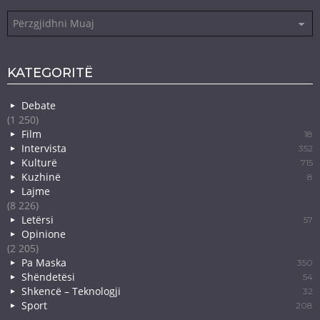
Arkiva
KATEGORITË
Debate
(1 250)
Film
18
Intervista
352
Kulturë
715
Kuzhinë
8
Lajme
(8 226)
Letërsi
57
Opinione
(2 205)
Pa Maska
350
Shëndetësi
54
Shkencë – Teknologji
32
Sport
208