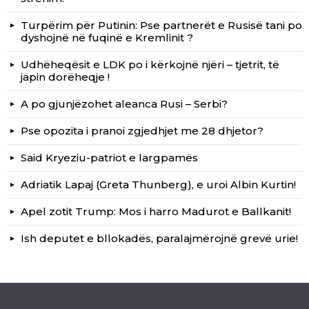
Turpërim për Putinin: Pse partnerët e Rusisë tani po
dyshojnë në fuqinë e Kremlinit ?
Udhëheqësit e LDK po i kërkojnë njëri – tjetrit, të
japin dorëheqje !
A po gjunjëzohet aleanca Rusi – Serbi?
Pse opozita i pranoi zgjedhjet me 28 dhjetor?
Said Kryeziu-patriot e largpamës
Adriatik Lapaj (Greta Thunberg), e uroi Albin Kurtin!
Apel zotit Trump: Mos i harro Madurot e Ballkanit!
Ish deputet e bllokadës, paralajmërojnë grevë urie!