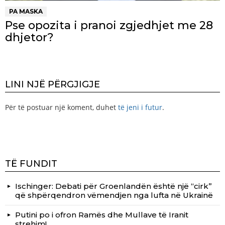
PA MASKA
Pse opozita i pranoi zgjedhjet me 28
dhjetor?
LINI NJË PËRGJIGJE
Për të postuar një koment, duhet
të jeni i futur
.
TË FUNDIT
Ischinger: Debati për Groenlandën është një “cirk”
që shpërqendron vëmendjen nga lufta në Ukrainë
Putini po i ofron Ramës dhe Mullave të Iranit
strehim!