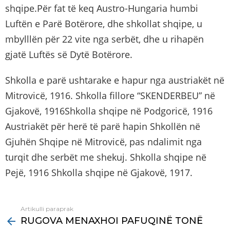
shqipe.Për fat të keq Austro-Hungaria humbi
Luftën e Parë Botërore, dhe shkollat shqipe, u
mbylllën për 22 vite nga serbët, dhe u rihapën
gjatë Luftës së Dytë Botërore.
Shkolla e parë ushtarake e hapur nga austriakët në
Mitrovicë, 1916. Shkolla fillore “SKENDERBEU” në
Gjakovë, 1916Shkolla shqipe në Podgoricë, 1916
Austriakët për herë të parë hapin Shkollën në
Gjuhën Shqipe në Mitrovicë, pas ndalimit nga
turqit dhe serbët me shekuj. Shkolla shqipe në
Pejë, 1916 Shkolla shqipe në Gjakovë, 1917.
Artikulli paraprak
See
RUGOVA MENAXHOI PAFUQINË TONË
more