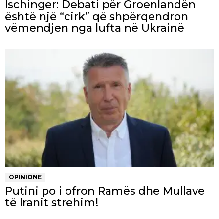
Ischinger: Debati për Groenlandën
është një “cirk” që shpërqendron
vëmendjen nga lufta në Ukrainë
OPINIONE
Putini po i ofron Ramës dhe Mullave
të Iranit strehim!