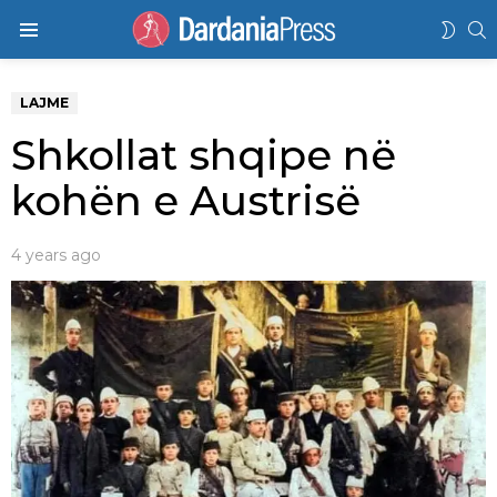
K
SWIT
Menu
SKIN
LAJME
Shkollat shqipe në
kohën e Austrisë
4 years ago