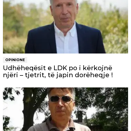
OPINIONE
Udhëheqësit e LDK po i kërkojnë
njëri – tjetrit, të japin dorëheqje !