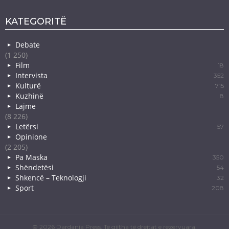
KATEGORITË
Debate
(1 250)
Film
18
Intervista
352
Kulturë
715
Kuzhinë
8
Lajme
(8 226)
Letërsi
57
Opinione
(2 205)
Pa Maska
350
Shëndetësi
54
Shkencë – Teknologji
32
Sport
208
© 2026 Dardania Press. Të gjitha të drejtat e rezervuara.