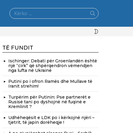
Search
for:
SWITCH
SKIN
TË FUNDIT
Ischinger: Debati për Groenlandën është
një “cirk” që shpërqendron vëmendjen
nga lufta në Ukrainë
Putini po i ofron Ramës dhe Mullave të
Iranit strehim!
Turpërim për Putinin: Pse partnerët e
Rusisë tani po dyshojnë në fuqinë e
Kremlinit ?
Udhëheqësit e LDK po i kërkojnë njëri –
tjetrit, të japin dorëheqje !