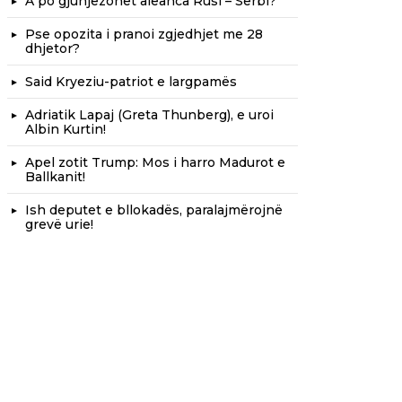
A po gjunjëzohet aleanca Rusi – Serbi?
Pse opozita i pranoi zgjedhjet me 28
dhjetor?
Said Kryeziu-patriot e largpamës
Adriatik Lapaj (Greta Thunberg), e uroi
Albin Kurtin!
Apel zotit Trump: Mos i harro Madurot e
Ballkanit!
Ish deputet e bllokadës, paralajmërojnë
grevë urie!