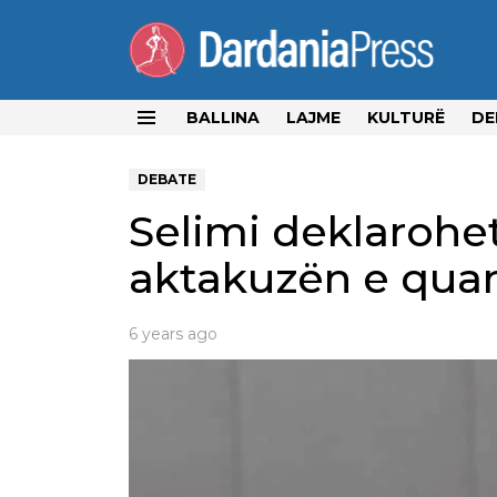
BALLINA
LAJME
KULTURË
DE
Menu
DEBATE
Selimi deklarohe
aktakuzën e quan
6 years ago