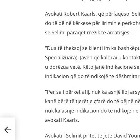
Avokati Robert Kaarls, që përfaqësoi Seli
do të bëjnë kërkesë për lirimin e përk
se Selimi paraqet rrezik të arratisjes.
“Dua të theksoj se klienti im ka bashkë
Specializuara). Javën që kaloi ai u konta
u dorëzua vetë. Këto janë indikacione se 
indikacion që do të ndikojë te dëshmitarë
“Për sa i përket atij, nuk ka asnjë lloj ar
kanë bërë të tjerët e çfarë do të bëjnë n
nuk ka asnjë indikacion do të ndikojë në p
avokati Kaarls.
t:
Avokati i Selimit pritet të jetë David Yo