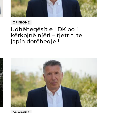
OPINIONE
Udhëheqësit e LDK po i
kërkojnë njëri – tjetrit, të
japin dorëheqje !
PA MASKA