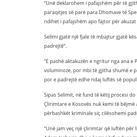
“Unë deklarohem i pafajshëm për të gjitha
paraqitjes së parë para Dhomave të Spec
ndihet i pafajshëm apo fajtor për akuzat 
Selimi gjatë një fjale të mbajtur gjatë kës
padrejtë”.
“E pashë aktakuzën e ngritur nga ana e P
voluminoze, por mbi të gjitha shumë e p
por e padrejtë edhe ndaj luftës së populli
Sipas Selimit, në fund të këtij procesi do
Çlirimtare e Kosovës nuk kemi të bëjmë
përbashkët kriminale siç cilësohemi padr
“Unë jam veç një çlirimtar që luftën për