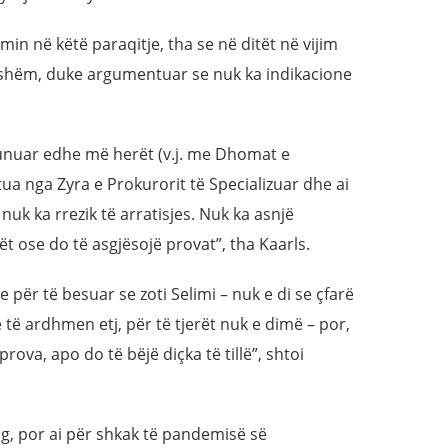
min në këtë paraqitje, tha se në ditët në vijim
ohshëm, duke argumentuar se nuk ka indikacione
punuar edhe më herët (v.j. me Dhomat e
ktua nga Zyra e Prokurorit të Specializuar dhe ai
nuk ka rrezik të arratisjes. Nuk ka asnjë
t ose do të asgjësojë provat”, tha Kaarls.
sye për të besuar se zoti Selimi – nuk e di se çfarë
ë të ardhmen etj, për të tjerët nuk e dimë – por,
rova, apo do të bëjë diçka të tillë”, shtoi
ung, por ai për shkak të pandemisë së