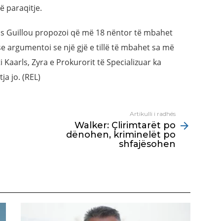
ë paraqitje.
as Guillou propozoi që më 18 nëntor të mbahet
e argumentoi se një gjë e tillë të mbahet sa më
ti Kaarls, Zyra e Prokurorit të Specializuar ka
ja jo. (REL)
Artikulli i radhës
Walker: Çlirimtarët po
dënohen, kriminelët po
shfajësohen