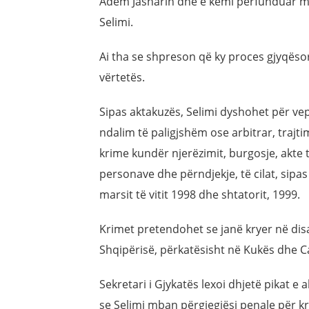
Adem Jasharin dhe e kemi përfunduar me
Selimi.
Ai tha se shpreson që ky proces gjyqësor 
vërtetës.
Sipas aktakuzës, Selimi dyshohet për vep
ndalim të paligjshëm ose arbitrar, trajt
krime kundër njerëzimit, burgosje, akte t
personave dhe përndjekje, të cilat, sipa
marsit të vitit 1998 dhe shtatorit, 1999.
Krimet pretendohet se janë kryer në dis
Shqipërisë, përkatësisht në Kukës dhe 
Sekretari i Gjykatës lexoi dhjetë pikat e
se Selimi mban përgjegjësi penale për kr