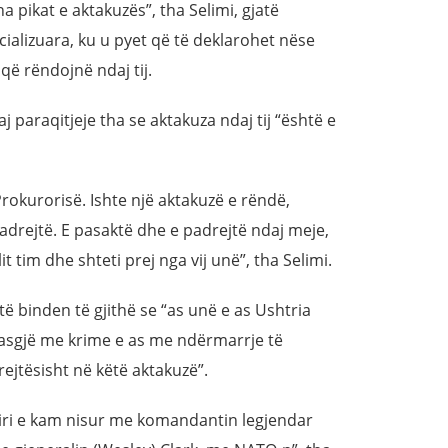
 pikat e aktakuzës”, tha Selimi, gjatë
ializuara, ku u pyet që të deklarohet nëse
që rëndojnë ndaj tij.
aj paraqitjeje tha se aktakuza ndaj tij “është e
rokurorisë. Ishte një aktakuzë e rëndë,
adrejtë. E pasaktë dhe e padrejtë ndaj meje,
t tim dhe shteti prej nga vij unë”, tha Selimi.
 të binden të gjithë se “as unë e as Ushtria
 asgjë me krime e as me ndërmarrje të
ejtësisht në këtë aktakuzë”.
 liri e kam nisur me komandantin legjendar