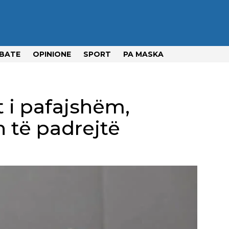
BATE
OPINIONE
SPORT
PA MASKA
t i pafajshëm,
 të padrejtë