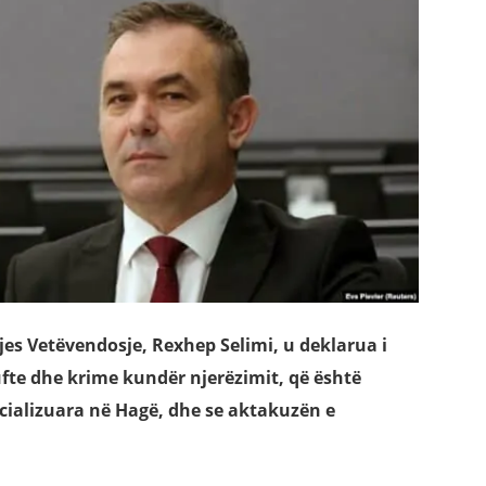
zjes Vetëvendosje, Rexhep Selimi, u deklarua i
fte dhe krime kundër njerëzimit, që është
cializuara në Hagë, dhe se aktakuzën e