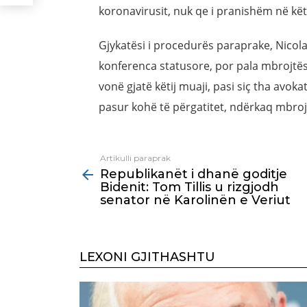
koronavirusit, nuk qe i pranishëm në kët
Gjykatësi i procedurës paraprake, Nicol
konferenca statusore, por pala mbrojtës
vonë gjatë këtij muaji, pasi siç tha avoka
pasur kohë të përgatitet, ndërkaq mbrojt
Artikulli paraprak
See
Republikanët i dhanë goditje
more
Bidenit: Tom Tillis u rizgjodh
senator në Karolinën e Veriut
LEXONI GJITHASHTU