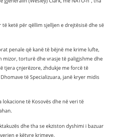
 gjeneralin (Wesley) Clark, me NATO-n”, tha
të ketë për qëllim sjelljen e drejtësisë dhe së
rat penale që kanë të bëjnë me krime lufte,
im mizor, torturë dhe vrasje të paligjshme dhe
ë tjera çnjerëzore, zhdukje me forcë të
s Dhomave të Specializuara, janë kryer midis
a lokacione të Kosovës dhe në veri të
Cahan.
 aktakuzës dhe tha se ekziston dyshimi i bazuar
yerjen e këtyre krimeve.