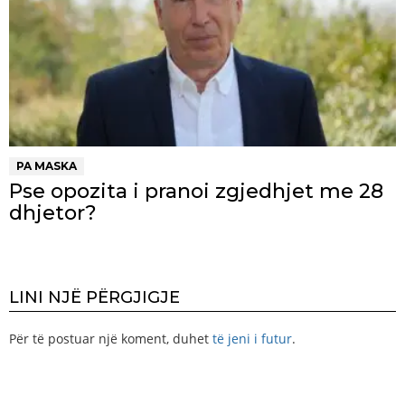
PA MASKA
Pse opozita i pranoi zgjedhjet me 28
dhjetor?
LINI NJË PËRGJIGJE
Për të postuar një koment, duhet
të jeni i futur
.