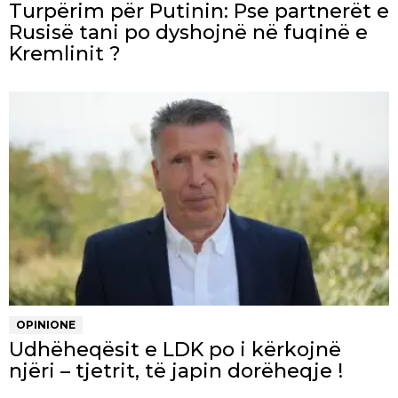
Turpërim për Putinin: Pse partnerët e
Rusisë tani po dyshojnë në fuqinë e
Kremlinit ?
OPINIONE
Udhëheqësit e LDK po i kërkojnë
njëri – tjetrit, të japin dorëheqje !