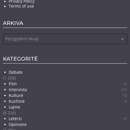
Privacy Policy
Terms of use
ARKIVA
Arkiva
KATEGORITË
Debate
(1 250)
Film
18
Intervista
352
Kulturë
715
Kuzhinë
8
Lajme
(8 226)
Letërsi
57
Opinione