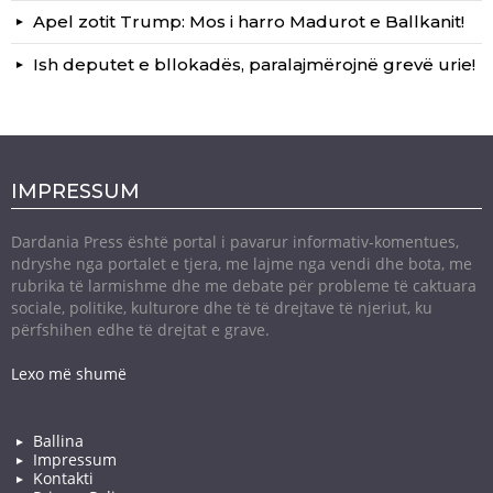
Apel zotit Trump: Mos i harro Madurot e Ballkanit!
Ish deputet e bllokadës, paralajmërojnë grevë urie!
IMPRESSUM
Dardania Press është portal i pavarur informativ-komentues,
ndryshe nga portalet e tjera, me lajme nga vendi dhe bota, me
rubrika të larmishme dhe me debate për probleme të caktuara
sociale, politike, kulturore dhe të të drejtave të njeriut, ku
përfshihen edhe të drejtat e grave.
Lexo më shumë
Ballina
Impressum
Kontakti