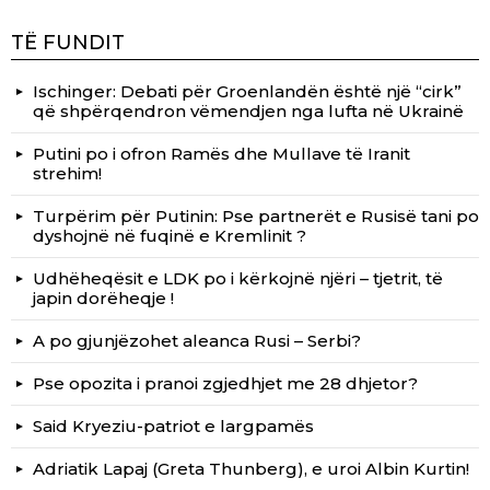
TË FUNDIT
Ischinger: Debati për Groenlandën është një “cirk”
që shpërqendron vëmendjen nga lufta në Ukrainë
Putini po i ofron Ramës dhe Mullave të Iranit
strehim!
Turpërim për Putinin: Pse partnerët e Rusisë tani po
dyshojnë në fuqinë e Kremlinit ?
Udhëheqësit e LDK po i kërkojnë njëri – tjetrit, të
japin dorëheqje !
A po gjunjëzohet aleanca Rusi – Serbi?
Pse opozita i pranoi zgjedhjet me 28 dhjetor?
Said Kryeziu-patriot e largpamës
Adriatik Lapaj (Greta Thunberg), e uroi Albin Kurtin!