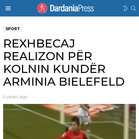
K
SWIT
Menu
SKIN
SPORT
REXHBECAJ
REALIZON PËR
KOLNIN KUNDËR
ARMINIA BIELEFELD
6 years ago