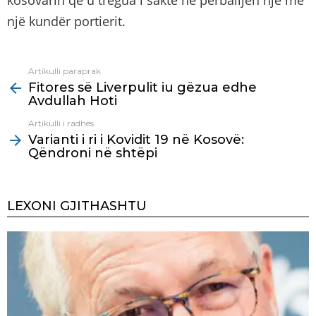
një kundër portierit.
Artikulli paraprak
See
Fitores së Liverpulit iu gëzua edhe
more
Avdullah Hoti
Artikulli i radhës
Varianti i ri i Kovidit 19 në Kosovë:
Qëndroni në shtëpi
LEXONI GJITHASHTU