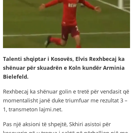
Talenti shqiptar i Kosovës, Elvis Rexhbecaj ka
shënuar për skuadrën e Koln kundër Arminia
Bielefeld.
Rexhbecaj ka shënuar golin e tretë për vendasit që
momentalisht janë duke triumfuar me rezultat 3 –
1, transmeton lajmi.net.
Pas një aksioni të shpejtë, Skhiri asistoi për
kosovarin që u tregua i saktë në përballjen një me