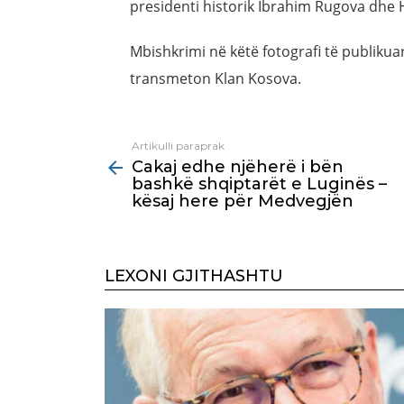
presidenti historik Ibrahim Rugova dhe H
Mbishkrimi në këtë fotografi të publiku
transmeton Klan Kosova.
Artikulli paraprak
See
Cakaj edhe njëherë i bën
more
bashkë shqiptarët e Luginës –
kësaj here për Medvegjën
LEXONI GJITHASHTU