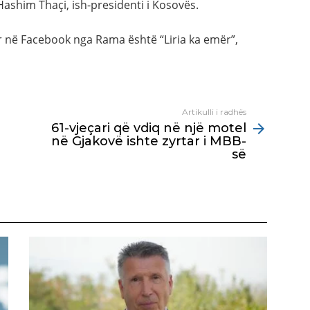
ashim Thaçi, ish-presidenti i Kosovës.
ar në Facebook nga Rama është “Liria ka emër”,
Artikulli i radhës
61-vjeçari që vdiq në një motel
në Gjakovë ishte zyrtar i MBB-
së