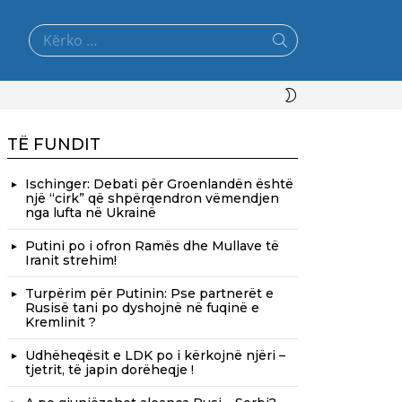
Search
for:
SWITCH
SKIN
TË FUNDIT
Ischinger: Debati për Groenlandën është
një “cirk” që shpërqendron vëmendjen
nga lufta në Ukrainë
Putini po i ofron Ramës dhe Mullave të
Iranit strehim!
Turpërim për Putinin: Pse partnerët e
Rusisë tani po dyshojnë në fuqinë e
Kremlinit ?
Udhëheqësit e LDK po i kërkojnë njëri –
tjetrit, të japin dorëheqje !