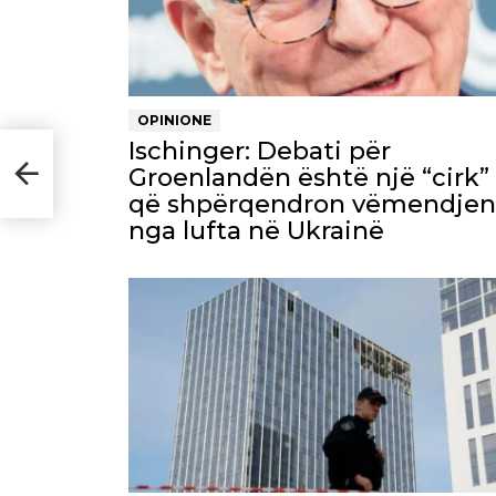
OPINIONE
Ischinger: Debati për
ër
Groenlandën është një “cirk”
që shpërqendron vëmendjen
nga lufta në Ukrainë