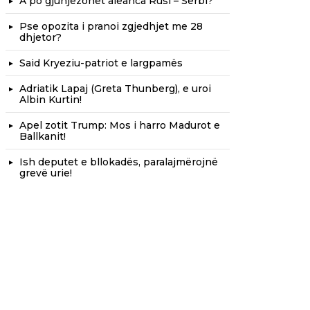
A po gjunjëzohet aleanca Rusi – Serbi?
Pse opozita i pranoi zgjedhjet me 28
dhjetor?
Said Kryeziu-patriot e largpamës
Adriatik Lapaj (Greta Thunberg), e uroi
Albin Kurtin!
Apel zotit Trump: Mos i harro Madurot e
Ballkanit!
Ish deputet e bllokadës, paralajmërojnë
grevë urie!