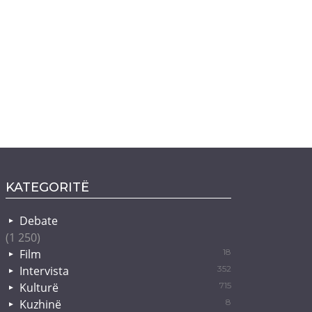
KATEGORITË
Debate
(1 250)
Film
18
Intervista
352
Kulturë
715
Kuzhinë
8