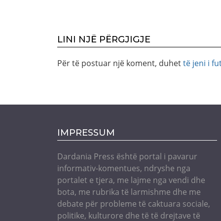
LINI NJË PËRGJIGJE
Për të postuar një koment, duhet
të jeni i fu
IMPRESSUM
Dardania Press është portal i pavarur
informativ-komentues, ndryshe nga
portalet e tjera, me lajme nga vendi dhe
bota, me rubrika të larmishme dhe me
debate për probleme të caktuara sociale,
politike, kulturore dhe të të drejtave të