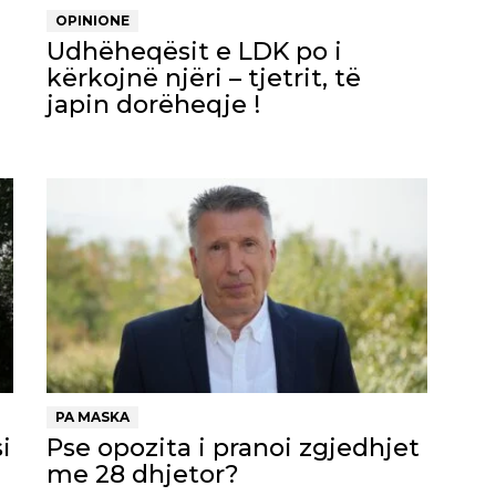
OPINIONE
Udhëheqësit e LDK po i
kërkojnë njëri – tjetrit, të
japin dorëheqje !
PA MASKA
i
Pse opozita i pranoi zgjedhjet
me 28 dhjetor?