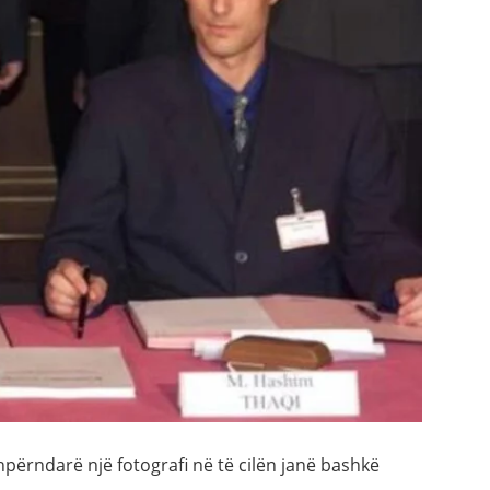
hpërndarë një fotografi në të cilën janë bashkë