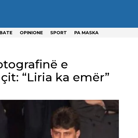
BATE
OPINIONE
SPORT
PA MASKA
tografinë e
it: “Liria ka emër”