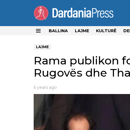
BALLINA
LAJME
KULTURË
DE
Menu
LAJME
Rama publikon fo
Rugovës dhe Thaç
6 years ago