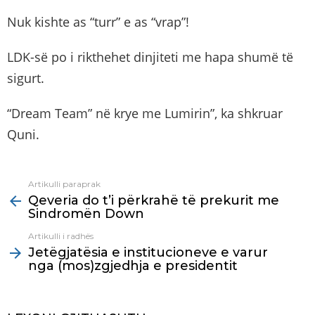
Nuk kishte as “turr” e as “vrap”!
LDK-së po i rikthehet dinjiteti me hapa shumë të
sigurt.
“Dream Team” në krye me Lumirin”, ka shkruar
Quni.
Artikulli paraprak
See
Qeveria do t’i përkrahë të prekurit me
more
Sindromën Down
Artikulli i radhës
Jetëgjatësia e institucioneve e varur
nga (mos)zgjedhja e presidentit