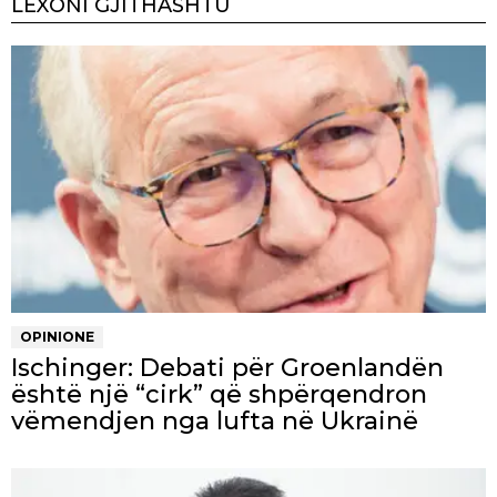
LEXONI GJITHASHTU
OPINIONE
Ischinger: Debati për Groenlandën
është një “cirk” që shpërqendron
vëmendjen nga lufta në Ukrainë