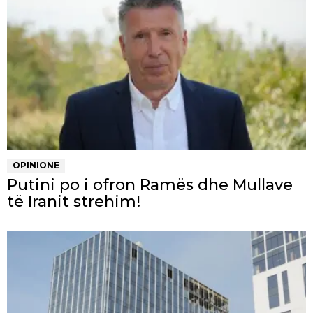
OPINIONE
Putini po i ofron Ramës dhe Mullave
të Iranit strehim!