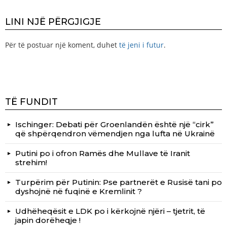
LINI NJË PËRGJIGJE
Për të postuar një koment, duhet
të jeni i futur
.
TË FUNDIT
Ischinger: Debati për Groenlandën është një “cirk”
që shpërqendron vëmendjen nga lufta në Ukrainë
Putini po i ofron Ramës dhe Mullave të Iranit
strehim!
Turpërim për Putinin: Pse partnerët e Rusisë tani po
dyshojnë në fuqinë e Kremlinit ?
Udhëheqësit e LDK po i kërkojnë njëri – tjetrit, të
japin dorëheqje !