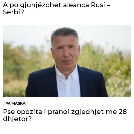
A po gjunjëzohet aleanca Rusi –
Serbi?
PA MASKA
Pse opozita i pranoi zgjedhjet me 28
dhjetor?