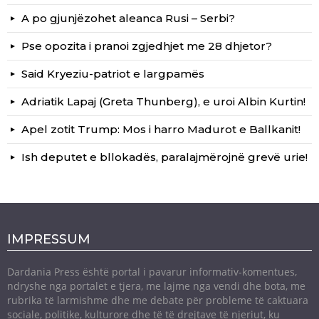
A po gjunjëzohet aleanca Rusi – Serbi?
Pse opozita i pranoi zgjedhjet me 28 dhjetor?
Said Kryeziu-patriot e largpamës
Adriatik Lapaj (Greta Thunberg), e uroi Albin Kurtin!
Apel zotit Trump: Mos i harro Madurot e Ballkanit!
Ish deputet e bllokadës, paralajmërojnë grevë urie!
IMPRESSUM
Dardania Press është portal i pavarur informativ-komentues,
ndryshe nga portalet e tjera, me lajme nga vendi dhe bota, me
rubrika të larmishme dhe me debate për probleme të caktuara
sociale, politike, kulturore dhe të të drejtave të njeriut, ku