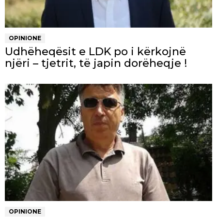
OPINIONE
Udhëheqësit e LDK po i kërkojnë
njëri – tjetrit, të japin dorëheqje !
OPINIONE