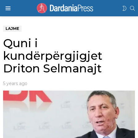
K
SWIT
Menu
SKIN
LAJME
Quni i
kundërpërgjigjet
Driton Selmanajt
5 years ago