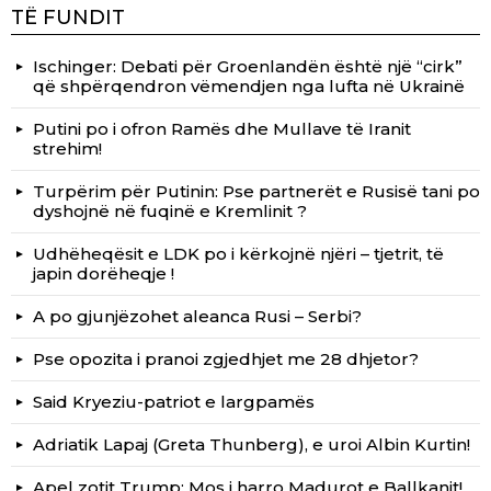
TË FUNDIT
Ischinger: Debati për Groenlandën është një “cirk”
që shpërqendron vëmendjen nga lufta në Ukrainë
Putini po i ofron Ramës dhe Mullave të Iranit
strehim!
Turpërim për Putinin: Pse partnerët e Rusisë tani po
dyshojnë në fuqinë e Kremlinit ?
Udhëheqësit e LDK po i kërkojnë njëri – tjetrit, të
japin dorëheqje !
A po gjunjëzohet aleanca Rusi – Serbi?
Pse opozita i pranoi zgjedhjet me 28 dhjetor?
Said Kryeziu-patriot e largpamës
Adriatik Lapaj (Greta Thunberg), e uroi Albin Kurtin!
Apel zotit Trump: Mos i harro Madurot e Ballkanit!