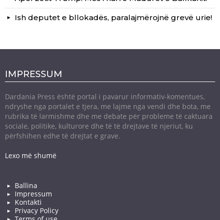
Ish deputet e bllokadës, paralajmërojnë grevë urie!
IMPRESSUM
Dardania Press është portal i pavarur informativ-komentues,
ndryshe nga portalet e tjera, me lajme nga vendi dhe bota, me
rubrika të larmishme dhe me debate për probleme të caktuara
sociale, politike, kulturore dhe të të drejtave të njeriut, ku
përfshihen edhe të drejtat e grave.
Lexo më shumë
Ballina
Impressum
Kontakti
Privacy Policy
Terms of use