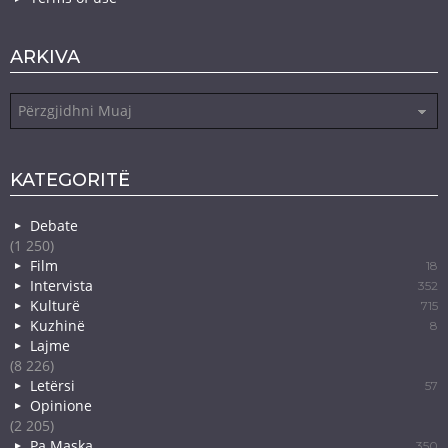
ARKIVA
Arkiva
KATEGORITË
Debate
(1 250)
Film
18
Intervista
352
Kulturë
715
Kuzhinë
8
Lajme
(8 226)
Letërsi
57
Opinione
(2 205)
Pa Maska
350