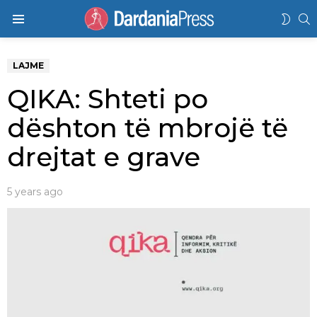
K
SWIT
Menu
SKIN
LAJME
QIKA: Shteti po
dështon të mbrojë të
drejtat e grave
5 years ago