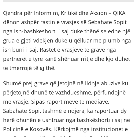
Qendra për Informim, Kritikë dhe Aksion – QIKA
dënon ashpër rastin e vrasjes së Sebahate Sopit
nga ish-bashkëshorti i saj duke thënë se edhe një
grua e gjeti vdekjen duke u qëlluar me plumb nga
ish burri i saj. Rastet e vrasjeve të grave nga
partnerët e tyre kanë shënuar rritje dhe kjo duhet
të tmerrojë të gjithë.
Shumë prej grave që jetojnë në lidhje abuzive ku
përjetojnë dhunë të vazhdueshme, përfundojnë
me vrasje. Sipas raportimeve të mediave,
Sabahate Sopi, tashmë e ndjera, ka raportuar dy
herë dhunën e ushtruar nga bashkëshorti i saj në
Policinë e Kosovës. Kërkojmë nga institucionet e