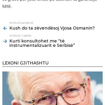
këtë.
Artikulli paraprak
See
Kush do ta zëvendësoj Vjosa Osmanin?
more
Artikulli i radhës
Kurti konsultohet me “të
instrumentalizuarit e Serbisë”
LEXONI GJITHASHTU