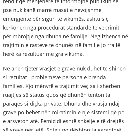
rendit që menjëherë të informojnë publikun se
pse nuk kanë marrë masat e nevojshme
emergjente për siguri të viktimës, ashtu siç
kërkohen nga procedurat standarde të veprimit
për mbrojtje nga dhuna në familje. Neglizhenca në
trajtimin e rasteve të dhunës në familje jo rrallë
herë ka rezultuar me gra viktima.
Në anën tjetër vrasjet e grave nuk duhet të shihen
si rezultat i problemeve personale brenda
familjes. Kjo mënyrë e trajtimit veç sa i shërben
ruajtjes së status quos që dhunën tenton ta
paraqes si diçka private. Dhuna dhe vrasja ndaj
grave po bëhet nën miratimin e një sistemi që po
e arsyeton atë. Femicidi është shkelje e të drejtës
së grave për jetë. Shteti po dështon ta garantojë