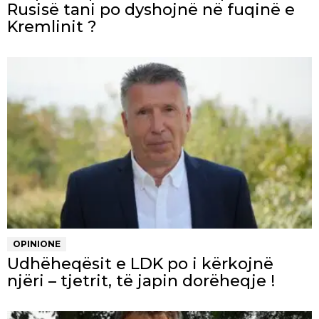
Rusisë tani po dyshojnë në fuqinë e
Kremlinit ?
OPINIONE
Udhëheqësit e LDK po i kërkojnë
njëri – tjetrit, të japin dorëheqje !