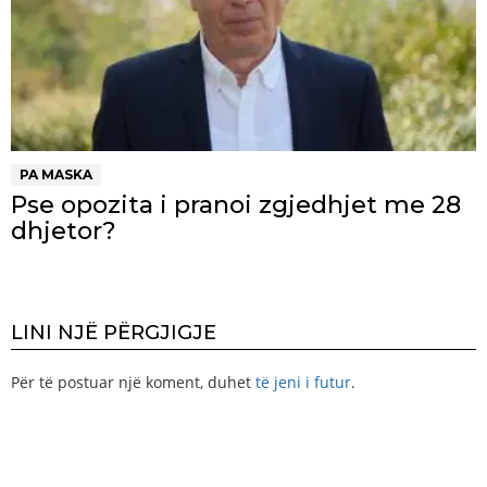
PA MASKA
Pse opozita i pranoi zgjedhjet me 28
dhjetor?
LINI NJË PËRGJIGJE
Për të postuar një koment, duhet
të jeni i futur
.