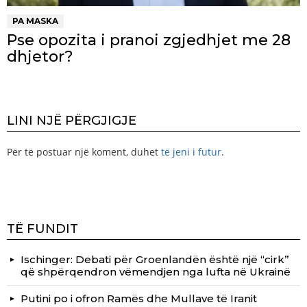
PA MASKA
Pse opozita i pranoi zgjedhjet me 28
dhjetor?
LINI NJË PËRGJIGJE
Për të postuar një koment, duhet
të jeni i futur
.
TË FUNDIT
Ischinger: Debati për Groenlandën është një “cirk”
që shpërqendron vëmendjen nga lufta në Ukrainë
Putini po i ofron Ramës dhe Mullave të Iranit