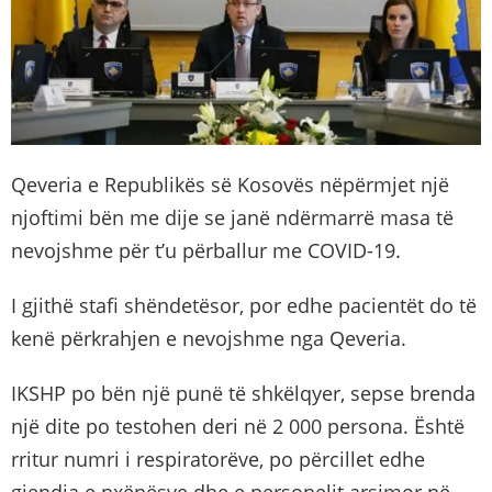
Qeveria e Republikës së Kosovës nëpërmjet një
njoftimi bën me dije se janë ndërmarrë masa të
nevojshme për t’u përballur me COVID-19.
I gjithë stafi shëndetësor, por edhe pacientët do të
kenë përkrahjen e nevojshme nga Qeveria.
IKSHP po bën një punë të shkëlqyer, sepse brenda
një dite po testohen deri në 2 000 persona. Është
rritur numri i respiratorëve, po përcillet edhe
gjendja e nxënësve dhe e personelit arsimor në