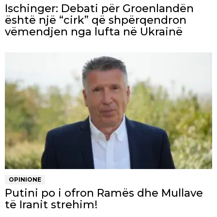
Ischinger: Debati për Groenlandën
është një “cirk” që shpërqendron
vëmendjen nga lufta në Ukrainë
OPINIONE
Putini po i ofron Ramës dhe Mullave
të Iranit strehim!