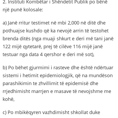
2. Instituti Kombëtar i Shëndetit Publik po bënë
një punë kolosale:
a) Janë rritur testimet në mbi 2,000 në ditë dhe
pothuajse kushdo që ka nevojë arrin të testohet
brenda ditës (nga muaji shkurt e deri më tani janë
122 mijë qytetarë, prej të cilëve 116 mijë janë
testuar nga data 4 qershor e deri më sot),
b) Po bëhet gjurmimi i rasteve dhe është ndërtuar
sistemi i hetimit epidemiologjik, që na mundëson
parashikimin te zhvillimit të epidemisë dhe
rrjedhimisht marrjen e masave të nevojshme me
kohë,
c) Po mbikëqyren vazhdimisht shkollat duke