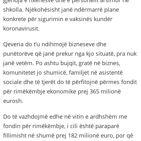
shkolla. Njëkohësisht janë ndërmarrë plane
konkrete për sigurimin e vaksinës kundër
koronavirusit.
Qeveria do t’u ndihmojë bizneseve dhe
punëtorëve që janë prekur nga kjo situatë, pra nuk
janë vetëm. Po ashtu bujqit, gratë në biznes,
komunitetet jo shumicë, familjet në asistentë
sociale dhe të tjerët do të përfitojnë përmes fondit
për rimëkëmbje ekonomike prej 365 milionë
eurosh.
Do të vazhdojmë edhe në vitin e ardhshëm me
fondin për rimëkëmbje, i cili është paraparë
fillimisht në shumë prej 182 milionë euro, por që