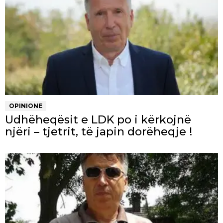
OPINIONE
Udhëheqësit e LDK po i kërkojnë
njëri – tjetrit, të japin dorëheqje !