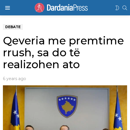
K
SWIT
Menu
SKIN
DEBATE
Qeveria me premtime
rrush, sa do të
realizohen ato
6 years ago