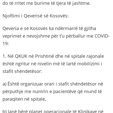
do të rritet me burime të tjera të jashtme.
Njoftimi i Qeverisë së Kosovës:
Qeveria e së Kosovës ka ndërmarrë të gjitha
veprimet e nevojshme për t’u përballur me COVID-
19:
1. Në QKUK në Prishtinë dhe në spitale rajonale
është ngritur në nivelin më të lartë mobilizimi i
stafit shëndetësor:
a) Është organizuar orari i stafit shëndetësor në
përputhje me numrin e pacientëve që mund të
paraqiten në spitale,
b) Janë bërë planet operacionale të Klinikave në