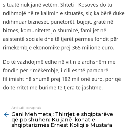
situatë nuk janë vetëm. Shteti i Kosovës do tu
ndihmojë në tejkalimin e situatës, siç ka bërë duke
ndihmuar bizneset, punëtorët, bujqit, gratë në
biznes, komunitetet jo shumicë, familjet në
asistentë sociale dhe të tjerët përmes fondit për
rimëkëmbje ekonomike prej 365 milionë euro.
Do të vazhdojmë edhe në vitin e ardhshëm me
fondin për rimëkëmbje, i cili është paraparë
fillimisht në shumë prej 182 milionë euro, por që
do të rritet me burime të tjera të jashtme.
Artikulli paraprak
See
Gani Mehmetaj: Thirrjet e shqiptarëve
more
që po shuhen: Ku janë ikonat e
shqiptarizmës Ernest Koliqi e Mustafa