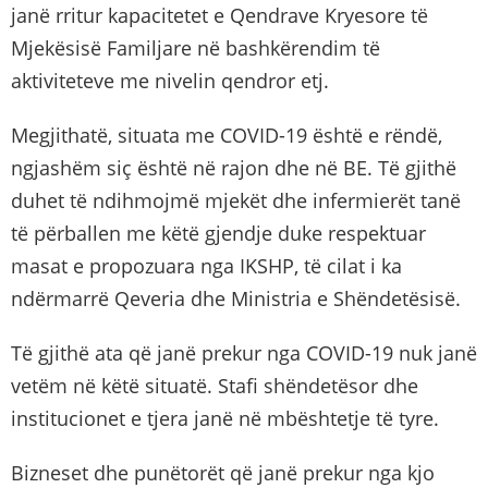
janë rritur kapacitetet e Qendrave Kryesore të
Mjekësisë Familjare në bashkërendim të
aktiviteteve me nivelin qendror etj.
Megjithatë, situata me COVID-19 është e rëndë,
ngjashëm siç është në rajon dhe në BE. Të gjithë
duhet të ndihmojmë mjekët dhe infermierët tanë
të përballen me këtë gjendje duke respektuar
masat e propozuara nga IKSHP, të cilat i ka
ndërmarrë Qeveria dhe Ministria e Shëndetësisë.
Të gjithë ata që janë prekur nga COVID-19 nuk janë
vetëm në këtë situatë. Stafi shëndetësor dhe
institucionet e tjera janë në mbështetje të tyre.
Bizneset dhe punëtorët që janë prekur nga kjo