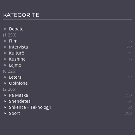
KATEGORITË
Debate
(1 250)
Film
18
Intervista
352
Kulturë
715
Kuzhinë
8
Lajme
(8 226)
Letërsi
57
Opinione
(2 205)
Pa Maska
350
Shëndetësi
54
Shkencë – Teknologji
32
Sport
208