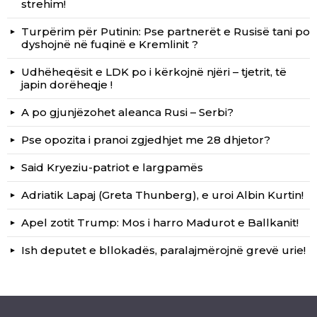
strehim!
Turpërim për Putinin: Pse partnerët e Rusisë tani po
dyshojnë në fuqinë e Kremlinit ?
Udhëheqësit e LDK po i kërkojnë njëri – tjetrit, të
japin dorëheqje !
A po gjunjëzohet aleanca Rusi – Serbi?
Pse opozita i pranoi zgjedhjet me 28 dhjetor?
Said Kryeziu-patriot e largpamës
Adriatik Lapaj (Greta Thunberg), e uroi Albin Kurtin!
Apel zotit Trump: Mos i harro Madurot e Ballkanit!
Ish deputet e bllokadës, paralajmërojnë grevë urie!