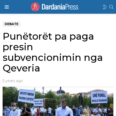
K
SWIT
Menu
SKIN
DEBATE
Punëtorët pa paga
presin
subvencionimin nga
Qeveria
5 years ago