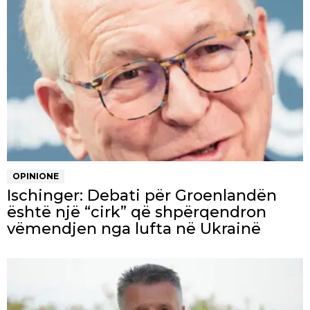
OPINIONE
Ischinger: Debati për Groenlandën
është një “cirk” që shpërqendron
vëmendjen nga lufta në Ukrainë