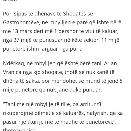
Por, sipas të dhënave të Shoqatës së
Gastronomëve, në mbylljen e parë që ishte bërë
më 13 mars deri më 1 qershor të vitit të kaluar,
nga 27 mijë të punësuar në këtë sektor, 11 mijë
punëtorë ishin larguar nga puna.
Ndërkaq, në mbylljen që është bërë tani, Arian
Vranica nga kjo shoqatë, thotë se nuk kanë të
dhëna të sakta, por mendohet se mund të jenë 5
mijë punëtorë që nuk janë duke punuar.
“Tani me një mbyllje të tillë, pa arritur t’i
rikuperojmë dëmet e së kaluarës, natyrisht që ka
pasur një tkurrje më të madhe të punëtorëve”,
thotë Vranica.