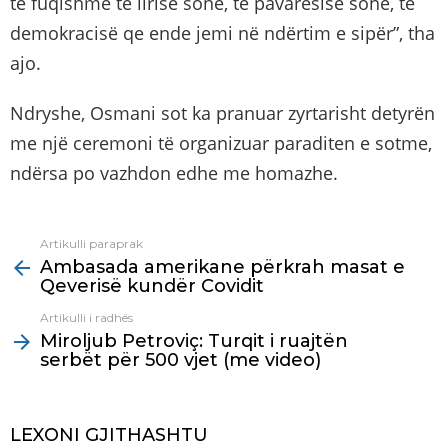
të fuqishme të lirisë sonë, të pavarësisë sonë, të
demokracisë qe ende jemi në ndërtim e sipër”, tha
ajo.
Ndryshe, Osmani sot ka pranuar zyrtarisht detyrën
me një ceremoni të organizuar paraditen e sotme,
ndërsa po vazhdon edhe me homazhe.
Artikulli paraprak
See
Ambasada amerikane përkrah masat e
more
Qeverisë kundër Covidit
Artikulli i radhës
Miroljub Petroviç: Turqit i ruajtën
serbët për 500 vjet (me video)
LEXONI GJITHASHTU