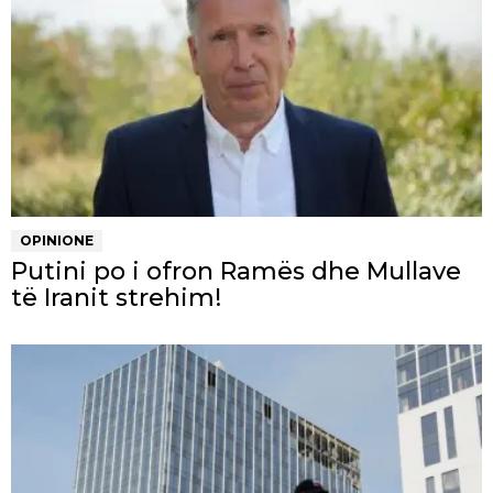
OPINIONE
Putini po i ofron Ramës dhe Mullave
të Iranit strehim!