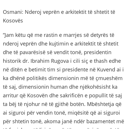
Osmani: Nderoj veprën e arkitektit të shtetit të
Kosovës
“Jam këtu që me rastin e marrjes së detyrës të
nderoj veprën dhe kujtimin e arkitektit të shtetit
dhe të pavarësisë së vendit tonë, presidentin
historik dr. Ibrahim Rugova i cili siç e thash edhe
në ditën e betimit tim si presidente në Kuvend ai i
ka dhënë politikës dimensionin më të çmueshëm
të saj, dimensionin human dhe njëkohësisht ka
arritur që Kosovën dhe sakrificën e popullit të saj
ta bëj të njohur në të gjithë botën. Mbështetja që
ai siguroi për vendin tonë, miqësitë që ai siguroi
për shtetin tonë, akoma janë ndër bazamentet më