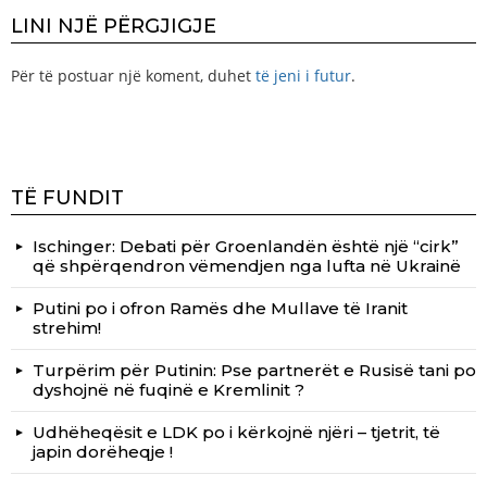
LINI NJË PËRGJIGJE
Për të postuar një koment, duhet
të jeni i futur
.
TË FUNDIT
Ischinger: Debati për Groenlandën është një “cirk”
që shpërqendron vëmendjen nga lufta në Ukrainë
Putini po i ofron Ramës dhe Mullave të Iranit
strehim!
Turpërim për Putinin: Pse partnerët e Rusisë tani po
dyshojnë në fuqinë e Kremlinit ?
Udhëheqësit e LDK po i kërkojnë njëri – tjetrit, të
japin dorëheqje !