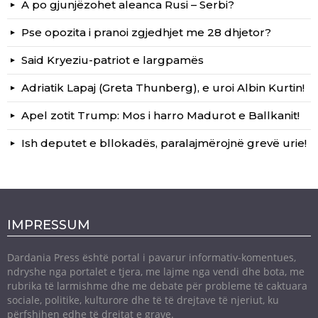
A po gjunjëzohet aleanca Rusi – Serbi?
Pse opozita i pranoi zgjedhjet me 28 dhjetor?
Said Kryeziu-patriot e largpamës
Adriatik Lapaj (Greta Thunberg), e uroi Albin Kurtin!
Apel zotit Trump: Mos i harro Madurot e Ballkanit!
Ish deputet e bllokadës, paralajmërojnë grevë urie!
IMPRESSUM
Dardania Press është portal i pavarur informativ-komentues,
ndryshe nga portalet e tjera, me lajme nga vendi dhe bota, me
rubrika të larmishme dhe me debate për probleme të caktuara
sociale, politike, kulturore dhe të të drejtave të njeriut, ku
përfshihen edhe të drejtat e grave.