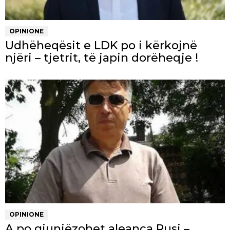
OPINIONE
Udhëheqësit e LDK po i kërkojnë
njëri – tjetrit, të japin dorëheqje !
OPINIONE
A po gjunjëzohet aleanca Rusi –