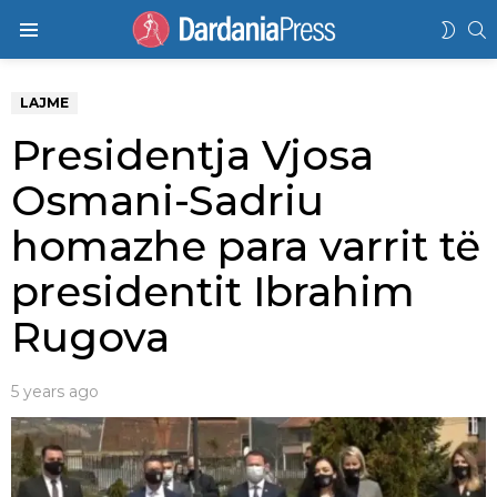
K
SWIT
Menu
SKIN
LAJME
Presidentja Vjosa
Osmani-Sadriu
homazhe para varrit të
presidentit Ibrahim
Rugova
5 years ago