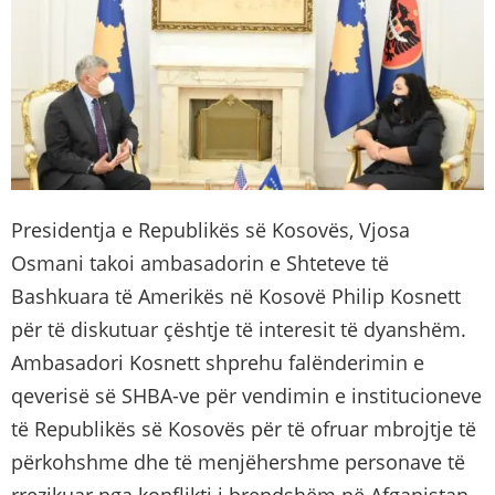
Presidentja e Republikës së Kosovës, Vjosa
Osmani takoi ambasadorin e Shteteve të
Bashkuara të Amerikës në Kosovë Philip Kosnett
për të diskutuar çështje të interesit të dyanshëm.
Ambasadori Kosnett shprehu falënderimin e
qeverisë së SHBA-ve për vendimin e institucioneve
të Republikës së Kosovës për të ofruar mbrojtje të
përkohshme dhe të menjëhershme personave të
rrezikuar nga konflikti i brendshëm në Afganistan.