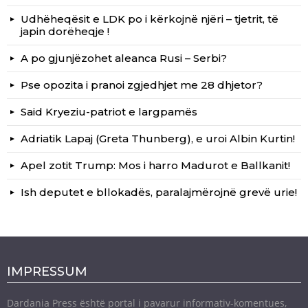
Udhëheqësit e LDK po i kërkojnë njëri – tjetrit, të
japin dorëheqje !
A po gjunjëzohet aleanca Rusi – Serbi?
Pse opozita i pranoi zgjedhjet me 28 dhjetor?
Said Kryeziu-patriot e largpamës
Adriatik Lapaj (Greta Thunberg), e uroi Albin Kurtin!
Apel zotit Trump: Mos i harro Madurot e Ballkanit!
Ish deputet e bllokadës, paralajmërojnë grevë urie!
IMPRESSUM
Dardania Press është portal i pavarur informativ-komentues,