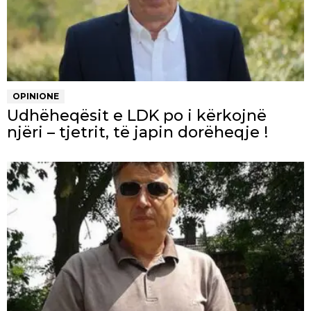
OPINIONE
Udhëheqësit e LDK po i kërkojnë
njëri – tjetrit, të japin dorëheqje !