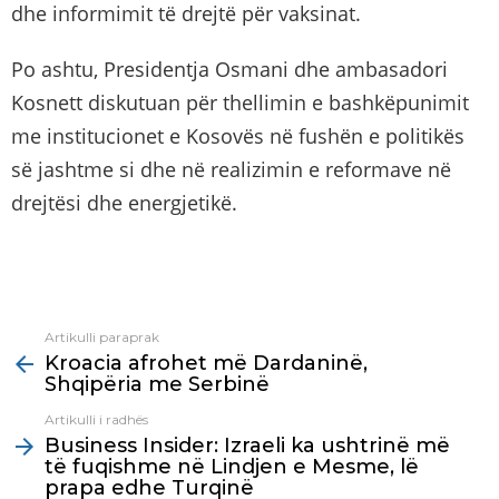
dhe informimit të drejtë për vaksinat.
Po ashtu, Presidentja Osmani dhe ambasadori
Kosnett diskutuan për thellimin e bashkëpunimit
me institucionet e Kosovës në fushën e politikës
së jashtme si dhe në realizimin e reformave në
drejtësi dhe energjetikë.
Artikulli paraprak
See
Kroacia afrohet më Dardaninë,
more
Shqipëria me Serbinë
Artikulli i radhës
Business Insider: Izraeli ka ushtrinë më
të fuqishme në Lindjen e Mesme, lë
prapa edhe Turqinë