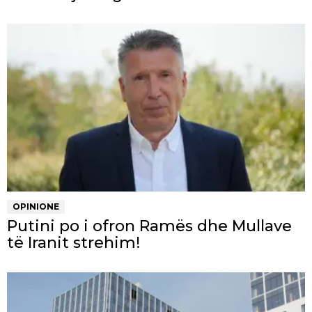
OPINIONE
Putini po i ofron Ramës dhe Mullave
të Iranit strehim!