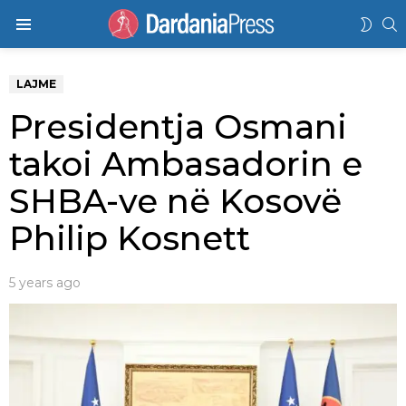
K
SWIT
Menu
SKIN
LAJME
Presidentja Osmani
takoi Ambasadorin e
SHBA-ve në Kosovë
Philip Kosnett
5 years ago