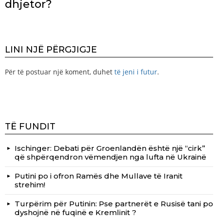
dhjetor?
LINI NJË PËRGJIGJE
Për të postuar një koment, duhet
të jeni i futur
.
TË FUNDIT
Ischinger: Debati për Groenlandën është një “cirk”
që shpërqendron vëmendjen nga lufta në Ukrainë
Putini po i ofron Ramës dhe Mullave të Iranit
strehim!
Turpërim për Putinin: Pse partnerët e Rusisë tani po
dyshojnë në fuqinë e Kremlinit ?