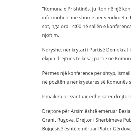
“Komuna e Prishtinës, ju fton në një ko
informoheni më shumë për vendimet e f
sot, nga ora 14:00 në sallën e konferenc
njoftim.
Ndryshe, nënkrytari i Partisë Demokratik
ekipin drejtues të kësaj partie në Komun
Përmes një konference për shtyp, Ismail
në pozitën e nënkryetares së Komunës s
Ismaili ka prezantuar edhe katër drejtor
Drejtore për Arsim është emëruar Besian
Granit Rugova, Drejtor i Shërbimeve Publi
Bujqësisë është emëruar Plator Gërdovci.