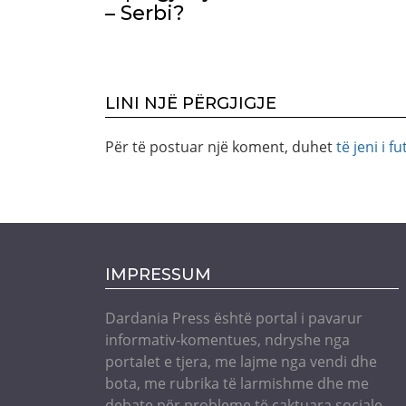
– Serbi?
LINI NJË PËRGJIGJE
Për të postuar një koment, duhet
të jeni i fu
IMPRESSUM
Dardania Press është portal i pavarur
informativ-komentues, ndryshe nga
portalet e tjera, me lajme nga vendi dhe
bota, me rubrika të larmishme dhe me
debate për probleme të caktuara sociale,