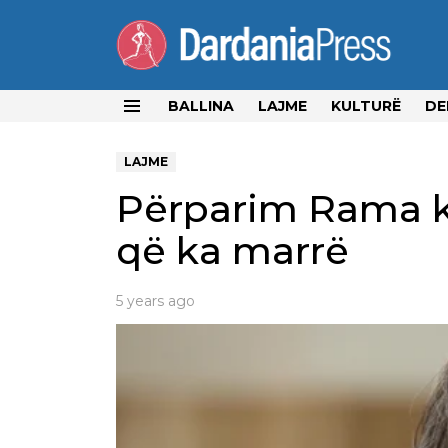
BALLINA
LAJME
KULTURË
DE
Menu
LAJME
Përparim Rama 
që ka marrë
5 years ago