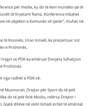
nference për medie, ku do të keni mundësi që të
undit të Kryetarit Rama. Konferenca mbahet
ave në objektin e Komunës së vjetër”, thuhet në
e të Kosovës, Uran Ismaili, ka prezantuar sot
ën e Prishtinës.
i tregoi se PDK ka emëruar Donjeta Sahatçiun
ë Prishtinës.
ët nga radhët e PDK-së.
ë Musmurati, Drejtor për Sport do të jetë
ke do të jetë Ilirik Musliu, ndërsa Drejtor i
 Gjatë ditëve në vijim Ismaili pritet të emërojë