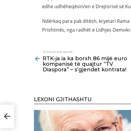
edhe udhëheqësin/en e Drejtorisë së Ku
Ndërkaq para pak ditësh, kryetari Rama
Prishtinës, nga radhët e Lidhjes Demokr
Artikulli paraprak
See
RTK-ja ia ka borxh 86 mijë euro
more
kompanisë të quajtur “TV
Diaspora” – s’gjendet kontrata!
LEXONI GJITHASHTU
 –