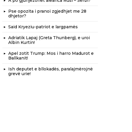
A po gjunjëzohet aleanca Rusi – Serbi?
Pse opozita i pranoi zgjedhjet me 28
dhjetor?
Said Kryeziu-patriot e largpamës
Adriatik Lapaj (Greta Thunberg), e uroi
Albin Kurtin!
Apel zotit Trump: Mos i harro Madurot e
Ballkanit!
Ish deputet e bllokadës, paralajmërojnë
grevë urie!