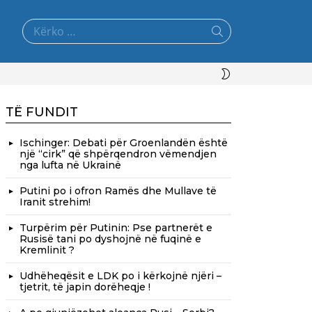
Search
for:
SWITCH
SKIN
TË FUNDIT
Ischinger: Debati për Groenlandën është
një “cirk” që shpërqendron vëmendjen
nga lufta në Ukrainë
Putini po i ofron Ramës dhe Mullave të
Iranit strehim!
Turpërim për Putinin: Pse partnerët e
Rusisë tani po dyshojnë në fuqinë e
Kremlinit ?
Udhëheqësit e LDK po i kërkojnë njëri –
tjetrit, të japin dorëheqje !