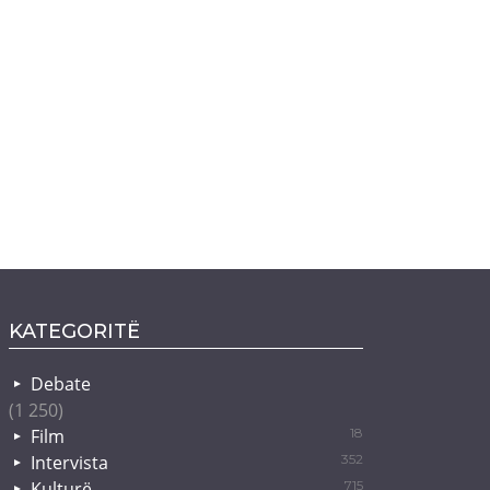
KATEGORITË
Debate
(1 250)
Film
18
Intervista
352
Kulturë
715