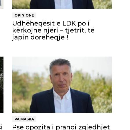
OPINIONE
Udhëheqësit e LDK po i
kërkojnë njëri – tjetrit, të
japin dorëheqje !
PA MASKA
i
Pse opozita i pranoi zgjedhjet