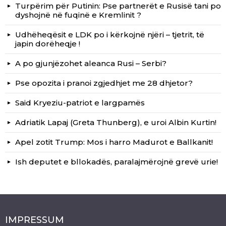
Turpërim për Putinin: Pse partnerët e Rusisë tani po
dyshojnë në fuqinë e Kremlinit ?
Udhëheqësit e LDK po i kërkojnë njëri – tjetrit, të
japin dorëheqje !
A po gjunjëzohet aleanca Rusi – Serbi?
Pse opozita i pranoi zgjedhjet me 28 dhjetor?
Said Kryeziu-patriot e largpamës
Adriatik Lapaj (Greta Thunberg), e uroi Albin Kurtin!
Apel zotit Trump: Mos i harro Madurot e Ballkanit!
Ish deputet e bllokadës, paralajmërojnë grevë urie!
IMPRESSUM