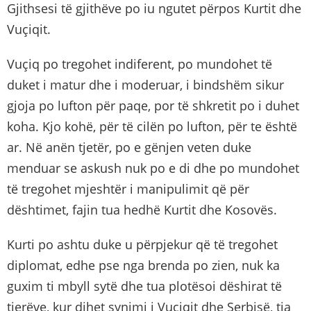
Gjithsesi të gjithëve po iu ngutet përpos Kurtit dhe
Vuçiqit.
Vuçiq po tregohet indiferent, po mundohet të
duket i matur dhe i moderuar, i bindshëm sikur
gjoja po lufton për paqe, por të shkretit po i duhet
koha. Kjo kohë, për të cilën po lufton, për te është
ar. Në anën tjetër, po e gënjen veten duke
menduar se askush nuk po e di dhe po mundohet
të tregohet mjeshtër i manipulimit që për
dështimet, fajin tua hedhë Kurtit dhe Kosovës.
Kurti po ashtu duke u përpjekur që të tregohet
diplomat, edhe pse nga brenda po zien, nuk ka
guxim ti mbyll sytë dhe tua plotësoi dëshirat të
tjerëve, kur dihet synimi i Vuçiqit dhe Serbisë, tia