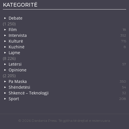
KATEGORITË
Debate
(1 250)
Film
18
Intervista
352
Kulturë
715
Kuzhinë
8
Lajme
(8 226)
Letërsi
57
Opinione
(2 205)
Pa Maska
350
Shëndetësi
54
Shkencë – Teknologji
32
Sport
208
© 2026 Dardania Press. Të gjitha të drejtat e rezervuara.