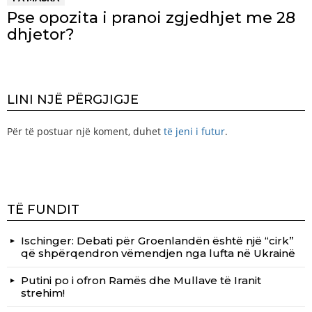
Pse opozita i pranoi zgjedhjet me 28
dhjetor?
LINI NJË PËRGJIGJE
Për të postuar një koment, duhet
të jeni i futur
.
TË FUNDIT
Ischinger: Debati për Groenlandën është një “cirk”
që shpërqendron vëmendjen nga lufta në Ukrainë
Putini po i ofron Ramës dhe Mullave të Iranit
strehim!