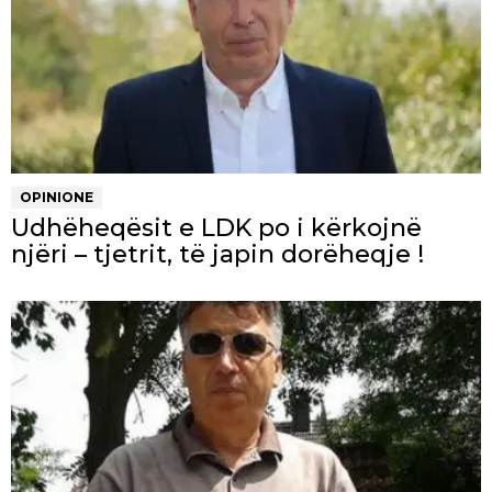
OPINIONE
Udhëheqësit e LDK po i kërkojnë
njëri – tjetrit, të japin dorëheqje !