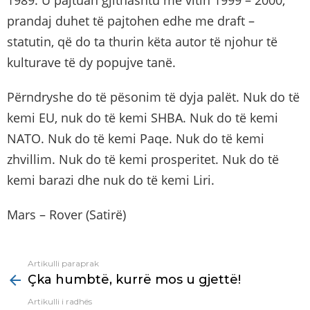
1989. U pajtuan gjithashtu me vitin 1999 – 2000,
prandaj duhet të pajtohen edhe me draft –
statutin, që do ta thurin këta autor të njohur të
kulturave të dy popujve tanë.
Përndryshe do të pësonim të dyja palët. Nuk do të
kemi EU, nuk do të kemi SHBA. Nuk do të kemi
NATO. Nuk do të kemi Paqe. Nuk do të kemi
zhvillim. Nuk do të kemi prosperitet. Nuk do të
kemi barazi dhe nuk do të kemi Liri.
Mars – Rover (Satirë)
Artikulli paraprak
See
Çka humbtë, kurrë mos u gjettë!
more
Artikulli i radhës