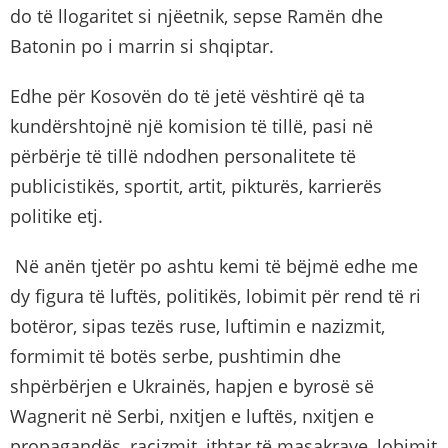
do të llogaritet si njëetnik, sepse Ramën dhe
Batonin po i marrin si shqiptar.
Edhe për Kosovën do të jetë vështirë që ta
kundërshtojnë një komision të tillë, pasi në
përbërje të tillë ndodhen personalitete të
publicistikës, sportit, artit, pikturës, karrierës
politike etj.
Në anën tjetër po ashtu kemi të bëjmë edhe me
dy figura të luftës, politikës, lobimit për rend të ri
botëror, sipas tezës ruse, luftimin e nazizmit,
formimit të botës serbe, pushtimin dhe
shpërbërjen e Ukrainës, hapjen e byrosë së
Wagnerit në Serbi, nxitjen e luftës, nxitjen e
propagandës, racizmit, ithtar të masakrave, lobimit