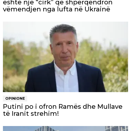
është një “cirk” që shpërqendron
vëmendjen nga lufta në Ukrainë
OPINIONE
Putini po i ofron Ramës dhe Mullave
të Iranit strehim!