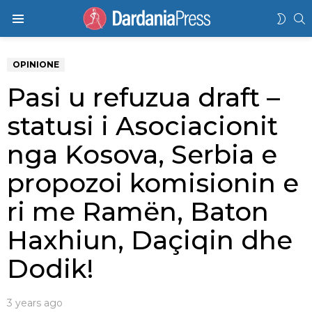
K
SWIT
Menu
SKIN
OPINIONE
Pasi u refuzua draft –
statusi i Asociacionit
nga Kosova, Serbia e
propozoi komisionin e
ri me Ramën, Baton
Haxhiun, Daçiqin dhe
Dodik!
3 years ago