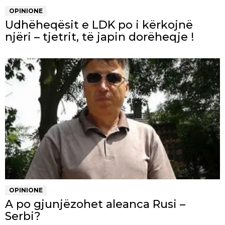
OPINIONE
Udhëheqësit e LDK po i kërkojnë
njëri – tjetrit, të japin dorëheqje !
OPINIONE
A po gjunjëzohet aleanca Rusi –
Serbi?