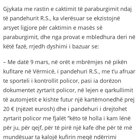
Gjykata me rastin e caktimit të paraburgimit ndaj
të pandehurit R.S., ka vlerësuar se ekzistojnë
arsyet ligjore për caktimin e masës së
paraburgimit, dhe nga provat e mbledhura deri në
këtë fazë, rrjedh dyshimi i bazuar se:
– Me datë 9 mars, në orët e mbrëmjes në pikën
kufitare në Vërmicë, i pandehuri R.S., me t’u afruar
te sporteli i kontrollit policor, pasi ia dorëzon
dokumentet zyrtarit policor, në lejen e qarkullimit
të automjetit e kishte futur një kartëmonedhë prej
20 € (njëzet eurosh) dhe i pandehuri i drejtohet
zyrtarit policor me fjalët ‘’këto të holla i kam lënë
për ju, për qejf, për të pirë një kafe dhe për të më
mundësuar ta kalojë kufirin meqë ndërrimi