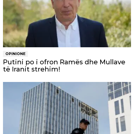
OPINIONE
Putini po i ofron Ramës dhe Mullave
të Iranit strehim!