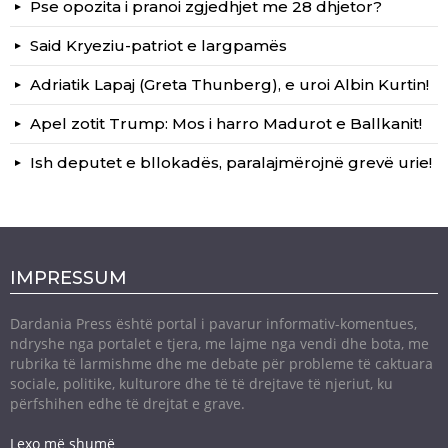
Pse opozita i pranoi zgjedhjet me 28 dhjetor?
Said Kryeziu-patriot e largpamës
Adriatik Lapaj (Greta Thunberg), e uroi Albin Kurtin!
Apel zotit Trump: Mos i harro Madurot e Ballkanit!
Ish deputet e bllokadës, paralajmërojnë grevë urie!
IMPRESSUM
Dardania Press është portal i pavarur informativ-komentues,
ndryshe nga portalet e tjera, me lajme nga vendi dhe bota, me
rubrika të larmishme dhe me debate për probleme të caktuara
sociale, politike, kulturore dhe të të drejtave të njeriut, ku
përfshihen edhe të drejtat e grave.
Lexo më shumë