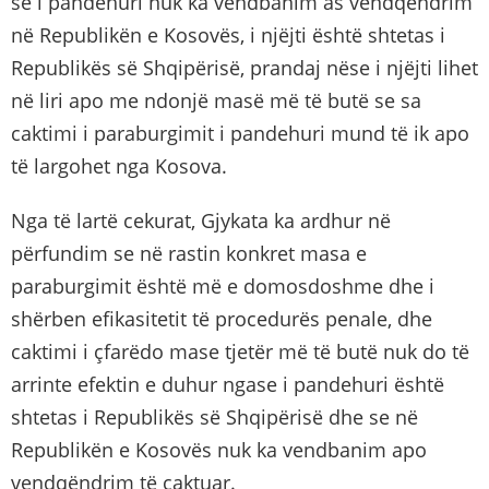
se i pandehuri nuk ka vendbanim as vendqëndrim
në Republikën e Kosovës, i njëjti është shtetas i
Republikës së Shqipërisë, prandaj nëse i njëjti lihet
në liri apo me ndonjë masë më të butë se sa
caktimi i paraburgimit i pandehuri mund të ik apo
të largohet nga Kosova.
Nga të lartë cekurat, Gjykata ka ardhur në
përfundim se në rastin konkret masa e
paraburgimit është më e domosdoshme dhe i
shërben efikasitetit të procedurës penale, dhe
caktimi i çfarëdo mase tjetër më të butë nuk do të
arrinte efektin e duhur ngase i pandehuri është
shtetas i Republikës së Shqipërisë dhe se në
Republikën e Kosovës nuk ka vendbanim apo
vendqëndrim të caktuar.