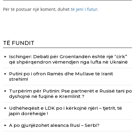
Për të postuar një koment, duhet
të jeni i futur
.
TË FUNDIT
Ischinger: Debati për Groenlandën është një “cirk”
që shpërqendron vëmendjen nga lufta në Ukrainë
Putini po i ofron Ramës dhe Mullave të Iranit
strehim!
Turpërim për Putinin: Pse partnerët e Rusisë tani po
dyshojnë në fuqinë e Kremlinit ?
Udhëheqësit e LDK po i kërkojnë njëri – tjetrit, të
japin dorëheqje !
A po gjunjëzohet aleanca Rusi – Serbi?