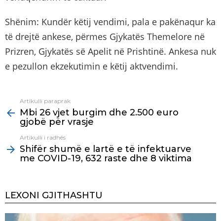
Shënim: Kundër këtij vendimi, pala e pakënaqur ka
të drejtë ankese, përmes Gjykatës Themelore në
Prizren, Gjykatës së Apelit në Prishtinë. Ankesa nuk
e pezullon ekzekutimin e këtij aktvendimi.
Artikulli paraprak
See
Mbi 26 vjet burgim dhe 2.500 euro
more
gjobë për vrasje
Artikulli i radhës
Shifër shumë e lartë e të infektuarve
me COVID-19, 632 raste dhe 8 viktima
LEXONI GJITHASHTU