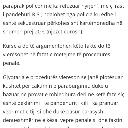
paraprak policor më ka refuzuar hyrjen’’, me ç’ rast
i pandehuri R.S., ndalohet nga policia ku edhe i
është sekuestruar përkohësisht kartëmonedha në
shumën prej 20 € (njëzet eurosh).
Kurse a do të argumentohen këto fakte do të
vlerësohet në fazat e mëtejme të procedurës
penale.
Gjyqtarja e procedurës vlerëson se janë plotësuar
kushtet për caktimin e paraburgimit, duke u
bazuar në provat e mbledhura deri në këtë fazë siç
është deklarimi i të pandehurit i cili i ka pranuar
veprimet e tij, si dhe duke pasur parasysh
dënueshmërinë e kësaj vepre penale si dhe faktin