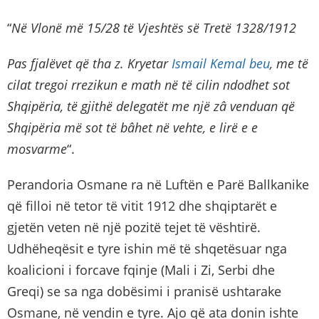
“
Në Vlonë më 15/28 të Vjeshtës së Tretë 1328/1912
Pas fjalëvet që tha z. Kryetar
Ismail Kemal beu
, me të
cilat tregoi rrezikun e math në të cilin ndodhet sot
Shqipëria, të gjithë delegatët me një zâ venduan që
Shqipëria më sot të bâhet në vehte, e lirë e e
mosvarme
“.
Perandoria Osmane ra në Luftën e Parë Ballkanike
që filloi në tetor të vitit 1912 dhe shqiptarët e
gjetën veten në një pozitë tejet të vështirë.
Udhëheqësit e tyre ishin më të shqetësuar nga
koalicioni i forcave fqinje (Mali i Zi, Serbi dhe
Greqi) se sa nga dobësimi i pranisë ushtarake
Osmane, në vendin e tyre. Ajo që ata donin ishte