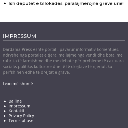
Ish deputet e bllokadës, paralajmërojnë grevë urie!
IMPRESSUM
Dardania Press është portal i pavarur informativ-komentues,
ndryshe nga portalet e tjera, me lajme nga vendi dhe bota, me
rubrika të larmishme dhe me debate për probleme të caktuara
sociale, politike, kulturore dhe të të drejtave të njeriut, ku
përfshihen edhe të drejtat e grave.
Lexo më shumë
Ballina
Impressum
Kontakti
Privacy Policy
Terms of use