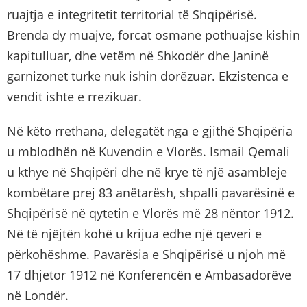
ruajtja e integritetit territorial të Shqipërisë.
Brenda dy muajve, forcat osmane pothuajse kishin
kapitulluar, dhe vetëm në Shkodër dhe Janinë
garnizonet turke nuk ishin dorëzuar. Ekzistenca e
vendit ishte e rrezikuar.
Në këto rrethana, delegatët nga e gjithë Shqipëria
u mblodhën në Kuvendin e Vlorës. Ismail Qemali
u kthye në Shqipëri dhe në krye të një asambleje
kombëtare prej 83 anëtarësh, shpalli pavarësinë e
Shqipërisë në qytetin e Vlorës më 28 nëntor 1912.
Në të njëjtën kohë u krijua edhe një qeveri e
përkohëshme. Pavarësia e Shqipërisë u njoh më
17 dhjetor 1912 në Konferencën e Ambasadorëve
në Londër.