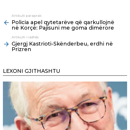
Artikulli paraprak
See
Policia apel qytetarëve që qarkullojnë
more
në Korçë: Pajisuni me goma dimërore
Artikulli i radhës
Gjergj Kastrioti-Skënderbeu, erdhi në
Prizren
LEXONI GJITHASHTU