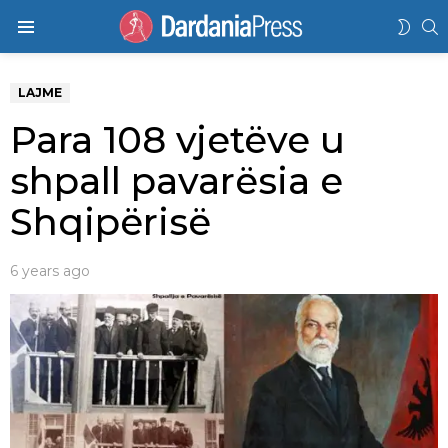
K
SWIT
Menu
SKIN
LAJME
Para 108 vjetëve u
shpall pavarësia e
Shqipërisë
6 years ago