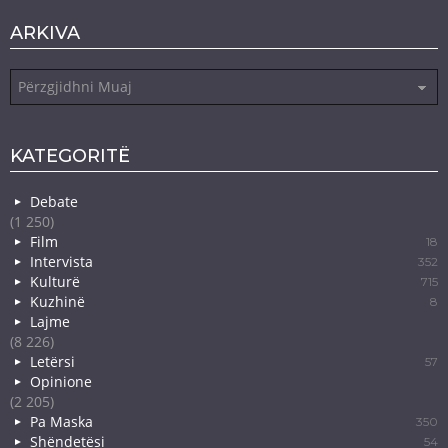
ARKIVA
Arkiva
KATEGORITË
Debate
(1 250)
Film
18
Intervista
352
Kulturë
715
Kuzhinë
8
Lajme
(8 226)
Letërsi
57
Opinione
(2 205)
Pa Maska
350
Shëndetësi
54