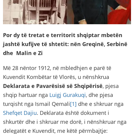
Por dy të tretat e territorit shqiptar mbetën
jashtë kufijve të shtetit: nën Greqinë, Serbinë
dhe Malin e Zi
Më 28 nëntor 1912, në mbledhjen e parë të
Kuvendit Kombëtar të Vlorës, u nënshkrua
Deklarata e Pavarësisë së Shqipërisë
, pjesa
shqip hartuar nga
Luigj Gurakuqi
, dhe pjesa
turqisht nga Ismail Qemali
[1]
dhe e shkruar nga
Shefqet Dajiu
. Deklarata është dokument i
shkurtër dhe i shkruar me dorë, i nënshkruar nga
delegatët e Kuvendit, me këtë përmbajtje: