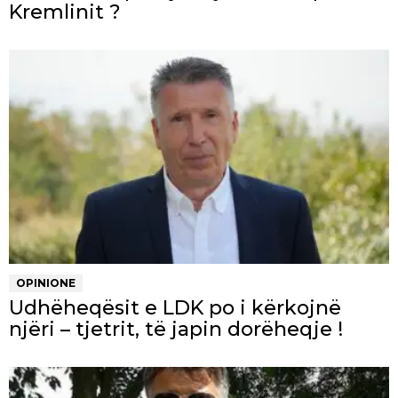
Kremlinit ?
OPINIONE
Udhëheqësit e LDK po i kërkojnë
njëri – tjetrit, të japin dorëheqje !