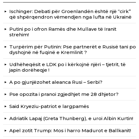
Ischinger: Debati për Groenlandën është një “cirk”
që shpërqendron vëmendjen nga lufta në Ukrainë
Putini po i ofron Ramës dhe Mullave të Iranit
strehim!
Turpërim për Putinin: Pse partnerët e Rusisë tani po
dyshojnë në fuqinë e Kremlinit ?
Udhëheqësit e LDK po i kërkojnë njëri – tjetrit, të
japin dorëheqje !
A po gjunjëzohet aleanca Rusi – Serbi?
Pse opozita i pranoi zgjedhjet me 28 dhjetor?
Said Kryeziu-patriot e largpamës
Adriatik Lapaj (Greta Thunberg), e uroi Albin Kurtin!
Apel zotit Trump: Mos i harro Madurot e Ballkanit!