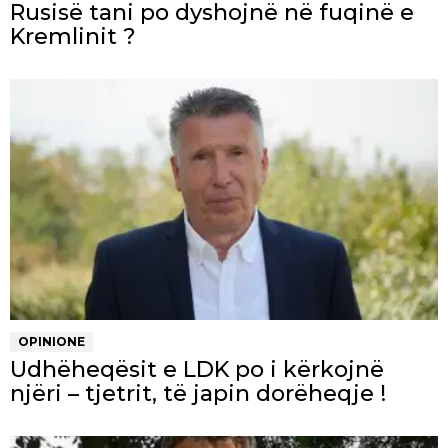
Rusisë tani po dyshojnë në fuqinë e
Kremlinit ?
OPINIONE
Udhëheqësit e LDK po i kërkojnë
njëri – tjetrit, të japin dorëheqje !