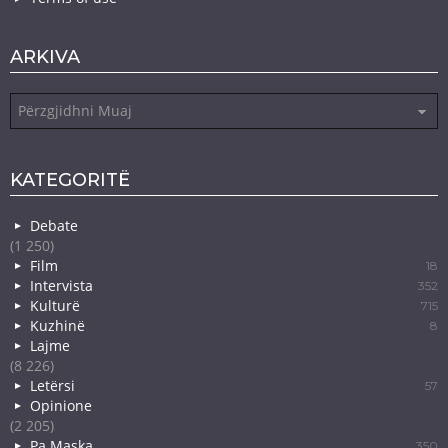
ARKIVA
Arkiva
KATEGORITË
Debate
(1 250)
Film
18
Intervista
352
Kulturë
715
Kuzhinë
8
Lajme
(8 226)
Letërsi
57
Opinione
(2 205)
Pa Maska
350