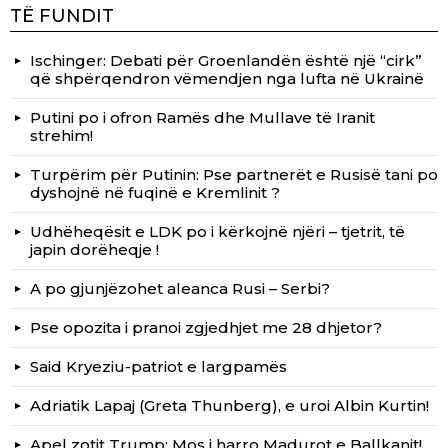
TË FUNDIT
Ischinger: Debati për Groenlandën është një “cirk”
që shpërqendron vëmendjen nga lufta në Ukrainë
Putini po i ofron Ramës dhe Mullave të Iranit
strehim!
Turpërim për Putinin: Pse partnerët e Rusisë tani po
dyshojnë në fuqinë e Kremlinit ?
Udhëheqësit e LDK po i kërkojnë njëri – tjetrit, të
japin dorëheqje !
A po gjunjëzohet aleanca Rusi – Serbi?
Pse opozita i pranoi zgjedhjet me 28 dhjetor?
Said Kryeziu-patriot e largpamës
Adriatik Lapaj (Greta Thunberg), e uroi Albin Kurtin!
Apel zotit Trump: Mos i harro Madurot e Ballkanit!