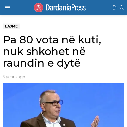
K
SWIT
Menu
SKIN
LAJME
Pa 80 vota në kuti,
nuk shkohet në
raundin e dytë
5 years ago