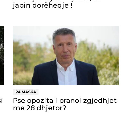
japin dorëheqje !
PA MASKA
i
Pse opozita i pranoi zgjedhjet
me 28 dhjetor?