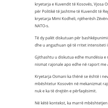
kryetarja e Kuvendit të Kosovës, Vjosa O
për Politikë të Jashtme të Kuvendit të R
kryetarja Mimi Kodheli, njëherësh Zëvë
NATO-s.
Të dy palët diskutuan për bashkëpunimi
dhe u angazhuan që të rritet intensiteti
Gjithashtu u diskutua edhe mundësia e 
nismat rajonale apo edhe në raport me A
Kryetarja Osmani ka thënë se është i n
mbështetur Kosovën në mekanizmat rajon
nuk e ka të drejtën e përfaqësimit.
Në këtë kontekst, ka marrë mbështetjen