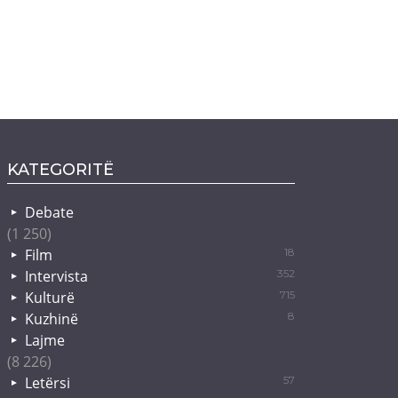
KATEGORITË
Debate
(1 250)
Film
18
Intervista
352
Kulturë
715
Kuzhinë
8
Lajme
(8 226)
Letërsi
57