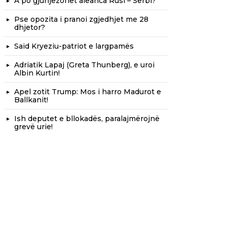
A po gjunjëzohet aleanca Rusi – Serbi?
Pse opozita i pranoi zgjedhjet me 28
dhjetor?
Said Kryeziu-patriot e largpamës
Adriatik Lapaj (Greta Thunberg), e uroi
Albin Kurtin!
Apel zotit Trump: Mos i harro Madurot e
Ballkanit!
Ish deputet e bllokadës, paralajmërojnë
grevë urie!