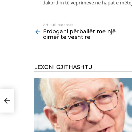
dakordim të veprimeve në hapat e mëte
Artikulli paraprak
See
Erdogani përballët me një
more
dimër të vështirë
LEXONI GJITHASHTU