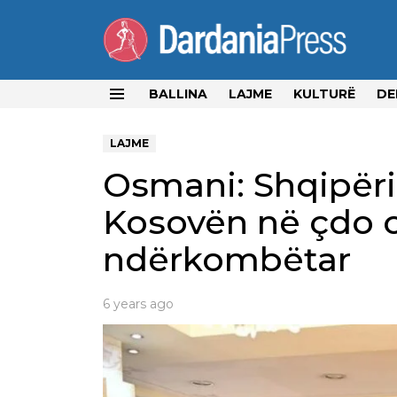
BALLINA
LAJME
KULTURË
DE
Menu
LAJME
Osmani: Shqipër
Kosovën në çdo 
ndërkombëtar
6 years ago