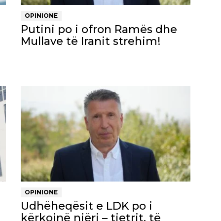
OPINIONE
Putini po i ofron Ramës dhe
Mullave të Iranit strehim!
OPINIONE
Udhëheqësit e LDK po i
kërkojnë njëri – tjetrit, të