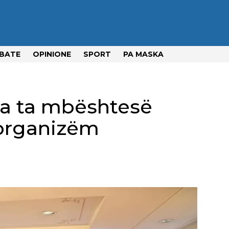
BATE
OPINIONE
SPORT
PA MASKA
ia ta mbështesë
organizëm