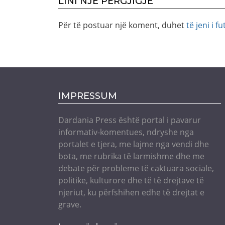
LINI NJË PËRGJIGJE
Për të postuar një koment, duhet
të jeni i fu
IMPRESSUM
Dardania Press është portal i pavarur
informativ-komentues, ndryshe nga
portalet e tjera, me lajme nga vendi dhe
bota, me rubrika të larmishme dhe me
debate për probleme të caktuara sociale,
politike, kulturore dhe të të drejtave të
njeriut, ku përfshihen edhe të drejtat e
grave.