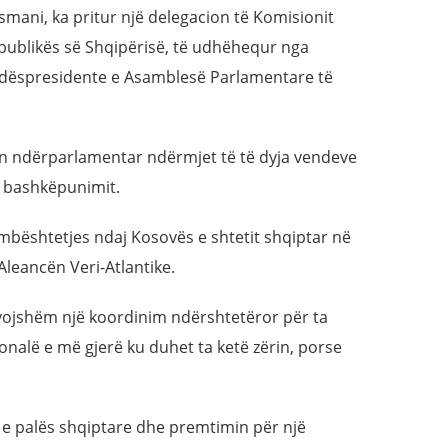
smani, ka pritur një delegacion të Komisionit
epublikës së Shqipërisë, të udhëhequr nga
ndëspresidente e Asamblesë Parlamentare të
n ndërparlamentar ndërmjet të të dyja vendeve
 i bashkëpunimit.
mbështetjes ndaj Kosovës e shtetit shqiptar në
leancën Veri-Atlantike.
evojshëm një koordinim ndërshtetëror për ta
alë e më gjerë ku duhet ta ketë zërin, porse
 e palës shqiptare dhe premtimin për një