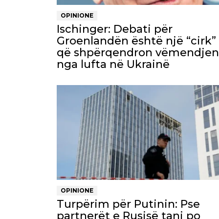
OPINIONE
Ischinger: Debati për
Groenlandën është një “cirk”
që shpërqendron vëmendjen
nga lufta në Ukrainë
OPINIONE
Turpërim për Putinin: Pse
partnerët e Rusisë tani po