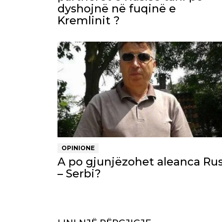
dyshojnë në fuqinë e
Kremlinit ?
OPINIONE
A po gjunjëzohet aleanca Rus
– Serbi?