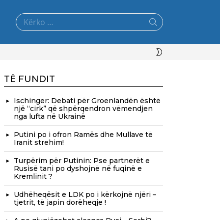
Search
for:
SWITCH
SKIN
TË FUNDIT
Ischinger: Debati për Groenlandën është
një “cirk” që shpërqendron vëmendjen
nga lufta në Ukrainë
Putini po i ofron Ramës dhe Mullave të
Iranit strehim!
Turpërim për Putinin: Pse partnerët e
Rusisë tani po dyshojnë në fuqinë e
Kremlinit ?
Udhëheqësit e LDK po i kërkojnë njëri –
tjetrit, të japin dorëheqje !