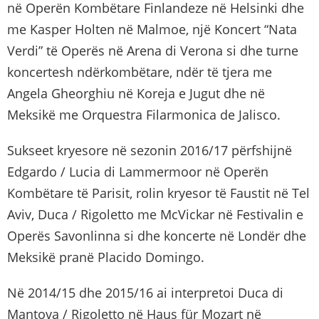
në Operën Kombëtare Finlandeze në Helsinki dhe
me Kasper Holten në Malmoe, një Koncert “Nata
Verdi” të Operës në Arena di Verona si dhe turne
koncertesh ndërkombëtare, ndër të tjera me
Angela Gheorghiu në Koreja e Jugut dhe në
Meksikë me Orquestra Filarmonica de Jalisco.
Sukseet kryesore në sezonin 2016/17 përfshijnë
Edgardo / Lucia di Lammermoor në Operën
Kombëtare të Parisit, rolin kryesor të Faustit në Tel
Aviv, Duca / Rigoletto me McVickar në Festivalin e
Operës Savonlinna si dhe koncerte në Londër dhe
Meksikë pranë Placido Domingo.
Në 2014/15 dhe 2015/16 ai interpretoi Duca di
Mantova / Rigoletto në Haus für Mozart në