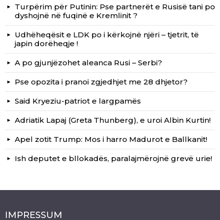
Turpërim për Putinin: Pse partnerët e Rusisë tani po
dyshojnë në fuqinë e Kremlinit ?
Udhëheqësit e LDK po i kërkojnë njëri – tjetrit, të
japin dorëheqje !
A po gjunjëzohet aleanca Rusi – Serbi?
Pse opozita i pranoi zgjedhjet me 28 dhjetor?
Said Kryeziu-patriot e largpamës
Adriatik Lapaj (Greta Thunberg), e uroi Albin Kurtin!
Apel zotit Trump: Mos i harro Madurot e Ballkanit!
Ish deputet e bllokadës, paralajmërojnë grevë urie!
IMPRESSUM