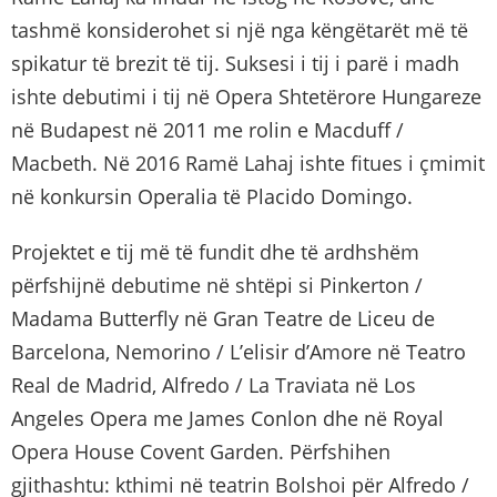
tashmë konsiderohet si një nga këngëtarët më të
spikatur të brezit të tij. Suksesi i tij i parë i madh
ishte debutimi i tij në Opera Shtetërore Hungareze
në Budapest në 2011 me rolin e Macduff /
Macbeth. Në 2016 Ramë Lahaj ishte fitues i çmimit
në konkursin Operalia të Placido Domingo.
Projektet e tij më të fundit dhe të ardhshëm
përfshijnë debutime në shtëpi si Pinkerton /
Madama Butterfly në Gran Teatre de Liceu de
Barcelona, Nemorino / L’elisir d’Amore në Teatro
Real de Madrid, Alfredo / La Traviata në Los
Angeles Opera me James Conlon dhe në Royal
Opera House Covent Garden. Përfshihen
gjithashtu: kthimi në teatrin Bolshoi për Alfredo /