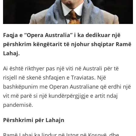
Faqja e “Opera Australia” i ka dedikuar një
përshkrim këngëtarit të njohur shqiptar Ramë
Lahaj.
Ai është rikthyer pas një viti në Australi për të
risjell në skenë shfaqjen e Traviatas. Një
bashkëpunim me Operan Australiane që erdhi një
vit më parë si një kundërpërgjigje e artit ndaj
pandemisë.
Përshkrimi për Lahajn
Ramë Lahaj ka lindur në Istog në Kosovë, dhe