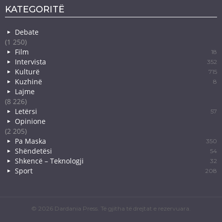
KATEGORITË
Debate
(1 250)
Film
18
Intervista
352
Kulturë
715
Kuzhinë
8
Lajme
(8 226)
Letërsi
57
Opinione
(2 205)
Pa Maska
350
Shëndetësi
54
Shkencë – Teknologji
32
Sport
208
© 2026 Dardania Press. Të gjitha të drejtat e rezervuara.