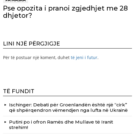
Pse opozita i pranoi zgjedhjet me 28
dhjetor?
LINI NJË PËRGJIGJE
Për të postuar një koment, duhet
të jeni i futur
.
TË FUNDIT
Ischinger: Debati për Groenlandën është një “cirk”
që shpërqendron vëmendjen nga lufta në Ukrainë
Putini po i ofron Ramës dhe Mullave të Iranit
strehim!