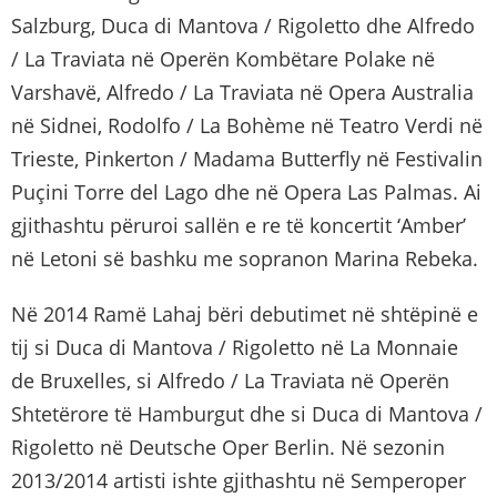
Salzburg, Duca di Mantova / Rigoletto dhe Alfredo
/ La Traviata në Operën Kombëtare Polake në
Varshavë, Alfredo / La Traviata në Opera Australia
në Sidnei, Rodolfo / La Bohème në Teatro Verdi në
Trieste, Pinkerton / Madama Butterfly në Festivalin
Puçini Torre del Lago dhe në Opera Las Palmas. Ai
gjithashtu përuroi sallën e re të koncertit ‘Amber’
në Letoni së bashku me sopranon Marina Rebeka.
Në 2014 Ramë Lahaj bëri debutimet në shtëpinë e
tij si Duca di Mantova / Rigoletto në La Monnaie
de Bruxelles, si Alfredo / La Traviata në Operën
Shtetërore të Hamburgut dhe si Duca di Mantova /
Rigoletto në Deutsche Oper Berlin. Në sezonin
2013/2014 artisti ishte gjithashtu në Semperoper