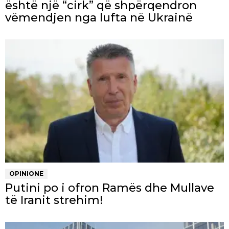
është një “cirk” që shpërqendron
vëmendjen nga lufta në Ukrainë
OPINIONE
Putini po i ofron Ramës dhe Mullave
të Iranit strehim!