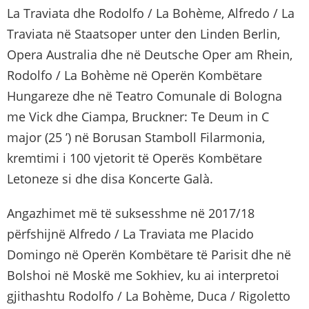
La Traviata dhe Rodolfo / La Bohème, Alfredo / La
Traviata në Staatsoper unter den Linden Berlin,
Opera Australia dhe në Deutsche Oper am Rhein,
Rodolfo / La Bohème në Operën Kombëtare
Hungareze dhe në Teatro Comunale di Bologna
me Vick dhe Ciampa, Bruckner: Te Deum in C
major (25 ’) në Borusan Stamboll Filarmonia,
kremtimi i 100 vjetorit të Operës Kombëtare
Letoneze si dhe disa Koncerte Galà.
Angazhimet më të suksesshme në 2017/18
përfshijnë Alfredo / La Traviata me Placido
Domingo në Operën Kombëtare të Parisit dhe në
Bolshoi në Moskë me Sokhiev, ku ai interpretoi
gjithashtu Rodolfo / La Bohème, Duca / Rigoletto