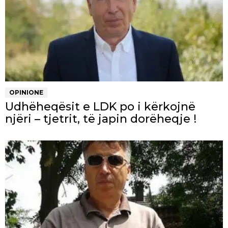
OPINIONE
Udhëheqësit e LDK po i kërkojnë
njëri – tjetrit, të japin dorëheqje !