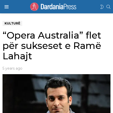
K
SWIT
Menu
SKIN
KULTURË
“Opera Australia” flet
për sukseset e Ramë
Lahajt
5 years ago