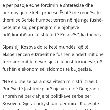
e për pasoje edhe forcimin e shtetësisë dhe
përmbylljen e këtij procesi. Është me rendësi të
themi se Serbia humbet terren në një nga fushë-
betejat e saj për pengimin e njohjeve
ndërkombëtare të shtetit të Kosovës”, ka thënë ai.
Sipas tij, Kosova do të ketë mundësi që të
eksperiencën e Izraelit në fushën e ndërtimit dhe
funksionimit të qeverisjes e të institucioneve, në
fushën e ekonomisë, sidomos të bujqësisë.
“Ne e dimë se para disa vitesh ministri izraelit i
Punëve të Jashtme gjatë një vizite në Beograd u
shpreh në përkrahje të politikave serbe për
Kosovën. Gjërat ndryshuan për mirë. Kjo është