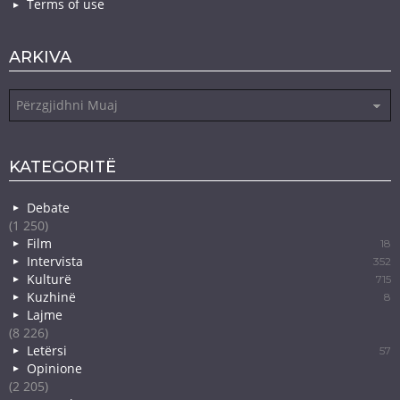
Terms of use
ARKIVA
Arkiva
KATEGORITË
Debate
(1 250)
Film
18
Intervista
352
Kulturë
715
Kuzhinë
8
Lajme
(8 226)
Letërsi
57
Opinione
(2 205)