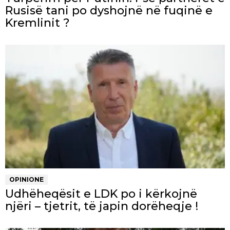
Rusisë tani po dyshojnë në fuqinë e
Kremlinit ?
OPINIONE
Udhëheqësit e LDK po i kërkojnë
njëri – tjetrit, të japin dorëheqje !