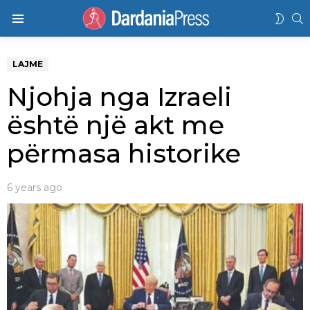
K
SWIT
Menu
SKIN
LAJME
Njohja nga Izraeli
është një akt me
përmasa historike
6 years ago