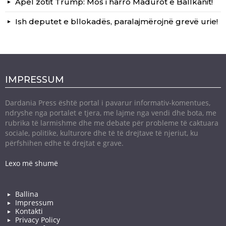
Apel zotit Trump: Mos i harro Madurot e Ballkanit!
Ish deputet e bllokadës, paralajmërojnë grevë urie!
IMPRESSUM
Dardania Press është portal i pavarur informativ-komentues,
ndryshe nga portalet e tjera, me lajme nga vendi dhe bota, me
rubrika të larmishme dhe me debate për probleme të caktuara
sociale, politike, kulturore dhe të të drejtave të njeriut, ku
përfshihen edhe të drejtat e grave.
Lexo më shumë
Ballina
Impressum
Kontakti
Privacy Policy