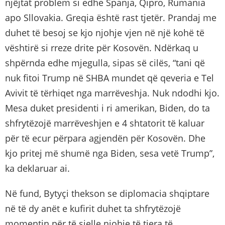
njëjtat problem si edhe Spanja, Qipro, Rumania
apo Sllovakia. Greqia është rast tjetër. Prandaj me
duhet të besoj se kjo njohje vjen në një kohë të
vështirë si rreze drite për Kosovën. Ndërkaq u
shpërnda edhe mjegulla, sipas së cilës, “tani që
nuk fitoi Trump në SHBA mundet që qeveria e Tel
Avivit të tërhiqet nga marrëveshja. Nuk ndodhi kjo.
Mesa duket presidenti i ri amerikan, Biden, do ta
shfrytëzojë marrëveshjen e 4 shtatorit të kaluar
për të ecur përpara agjendën për Kosovën. Dhe
kjo pritej më shumë nga Biden, sesa vetë Trump”,
ka deklaruar ai.
Në fund, Bytyçi thekson se diplomacia shqiptare
në të dy anët e kufirit duhet ta shfrytëzojë
momentin për të sjelle njohje të tjera të