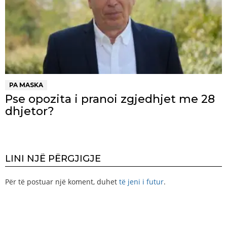
PA MASKA
Pse opozita i pranoi zgjedhjet me 28
dhjetor?
LINI NJË PËRGJIGJE
Për të postuar një koment, duhet
të jeni i futur
.