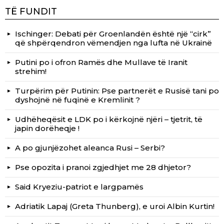
TË FUNDIT
Ischinger: Debati për Groenlandën është një “cirk”
që shpërqendron vëmendjen nga lufta në Ukrainë
Putini po i ofron Ramës dhe Mullave të Iranit
strehim!
Turpërim për Putinin: Pse partnerët e Rusisë tani po
dyshojnë në fuqinë e Kremlinit ?
Udhëheqësit e LDK po i kërkojnë njëri – tjetrit, të
japin dorëheqje !
A po gjunjëzohet aleanca Rusi – Serbi?
Pse opozita i pranoi zgjedhjet me 28 dhjetor?
Said Kryeziu-patriot e largpamës
Adriatik Lapaj (Greta Thunberg), e uroi Albin Kurtin!