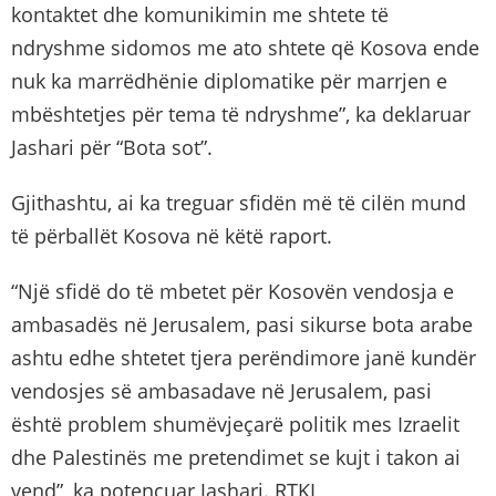
kontaktet dhe komunikimin me shtete të
ndryshme sidomos me ato shtete që Kosova ende
nuk ka marrëdhënie diplomatike për marrjen e
mbështetjes për tema të ndryshme”, ka deklaruar
Jashari për “Bota sot”.
Gjithashtu, ai ka treguar sfidën më të cilën mund
të përballët Kosova në këtë raport.
“Një sfidë do të mbetet për Kosovën vendosja e
ambasadës në Jerusalem, pasi sikurse bota arabe
ashtu edhe shtetet tjera perëndimore janë kundër
vendosjes së ambasadave në Jerusalem, pasi
është problem shumëvjeçarë politik mes Izraelit
dhe Palestinës me pretendimet se kujt i takon ai
vend”, ka potencuar Jashari. RTKL