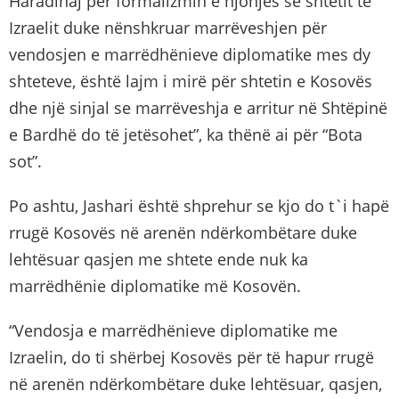
Haradinaj për formalizmin e njohjes se shtetit të
Izraelit duke nënshkruar marrëveshjen për
vendosjen e marrëdhënieve diplomatike mes dy
shteteve, është lajm i mirë për shtetin e Kosovës
dhe një sinjal se marrëveshja e arritur në Shtëpinë
e Bardhë do të jetësohet”, ka thënë ai për “Bota
sot”.
Po ashtu, Jashari është shprehur se kjo do t`i hapë
rrugë Kosovës në arenën ndërkombëtare duke
lehtësuar qasjen me shtete ende nuk ka
marrëdhënie diplomatike më Kosovën.
“Vendosja e marrëdhënieve diplomatike me
Izraelin, do ti shërbej Kosovës për të hapur rrugë
në arenën ndërkombëtare duke lehtësuar, qasjen,