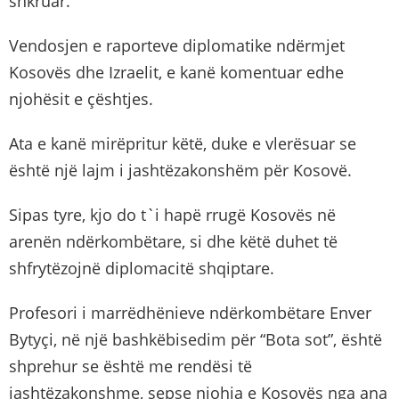
shkruar.
Vendosjen e raporteve diplomatike ndërmjet
Kosovës dhe Izraelit, e kanë komentuar edhe
njohësit e çështjes.
Ata e kanë mirëpritur këtë, duke e vlerësuar se
është një lajm i jashtëzakonshëm për Kosovë.
Sipas tyre, kjo do t`i hapë rrugë Kosovës në
arenën ndërkombëtare, si dhe këtë duhet të
shfrytëzojnë diplomacitë shqiptare.
Profesori i marrëdhënieve ndërkombëtare Enver
Bytyçi, në një bashkëbisedim për “Bota sot”, është
shprehur se është me rendësi të
jashtëzakonshme, sepse njohja e Kosovës nga ana