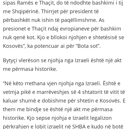
sipas Ramës e Thaçit, do të ndodhte bashkimi i tij
me Shqipërinë. Thirrjet për president të
përbashkët nuk ishin të paqëllimshme. As
presionet e Thaçit ndaj evropianeve për bashkim
nuk qenë kot. Kjo e bllokoi njohjen e shtetësisë se
Kosovës”, ka potencuar ai për “Bota sot”.
Bytyçi vlerëson se njohja nga Izraeli është një akt
me përmasa historike.
“Në këto rrethana vjen njohja nga Izraeli. Është e
vetmja pikë e marrëveshjes së 4 shtatorit të vitit të
kaluar shumë e dobishme për shtetin e Kosovës. E
them me bindje se është një akt me përmasa
historike. Kjo sepse njohja e Izraelit legalizon
përkrahjen e lobit izraelit në SHBA e kudo në botë