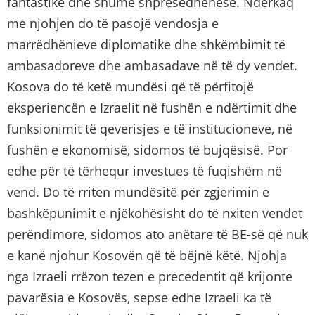
fantastike dhe shumë shpresëdhënëse. Ndërkaq
me njohjen do të pasojë vendosja e
marrëdhënieve diplomatike dhe shkëmbimit të
ambasadoreve dhe ambasadave në të dy vendet.
Kosova do të ketë mundësi që të përfitojë
eksperiencën e Izraelit në fushën e ndërtimit dhe
funksionimit të qeverisjes e të institucioneve, në
fushën e ekonomisë, sidomos të bujqësisë. Por
edhe për të tërhequr investues të fuqishëm në
vend. Do të rriten mundësitë për zgjerimin e
bashkëpunimit e njëkohësisht do të nxiten vendet
perëndimore, sidomos ato anëtare të BE-së që nuk
e kanë njohur Kosovën që të bëjnë këtë. Njohja
nga Izraeli rrëzon tezen e precedentit që krijonte
pavarësia e Kosovës, sepse edhe Izraeli ka të