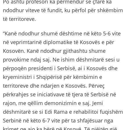
Po ashtu profesori ka përmendur se çfarë ka
ndodhur viteve të fundit, ku përfol për shkëmbim
të territoreve.
“Kanë ndodhur shumë dështime në këto 5-6 vite
në veprimtarinë diplomatike të Kosovës e për
Kosovën. Kanë ndodhur gjithashtu shume
provokime ndaj saj. Ne ishim dëshmitarë sesi u
përpoqën presidenti i Serbisë, ai i Kosovës dhe
kryeministri i Shqipërisë për këmbimin e
territoreve dhe ndarjen e Kosovës. Përveç
përkrahjes se iniciativave të tjera të Serbisë në
rajon, me qëllim demonizimin e saj. Jemi
dëshmitarë se si Edi Rama e rehabilitoi fuqishëm
Serbinë në këto 6-7 vite për ta shfajësuar nga
krimet qe ajo ka bërë në Kosovë. Të njëjtën gjë