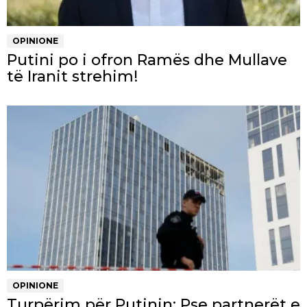
OPINIONE
Putini po i ofron Ramës dhe Mullave
të Iranit strehim!
OPINIONE
Turpërim për Putinin: Pse partnerët e