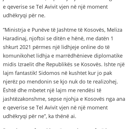
e qeverise se Tel Avivit vjen në një moment
udhëkryqi për ne.
“Ministrja e Punëve të Jashtme të Kosovës, Meliza
Haradinaj, njoftoi se ditën e hënë, me datën 1
shkurt 2021 përmes një lidhjeje online do të
komunikohet lidhja e marrëdhënieve diplomatike
midis Izraelit dhe Republikës se Kosovës. Ishte një
lajm fantastik! Sidomos në kushtet kur jo pak
njerëz po mendonin se kjo nuk do te realizohej.
Është dhe mbetet një lajm me rendësi të
jashtëzakonshme, sepse njohja e Kosovës nga ana
e qeverise se Tel Avivit vjen në një moment
udhëkryqi për ne”, ka thënë ai.