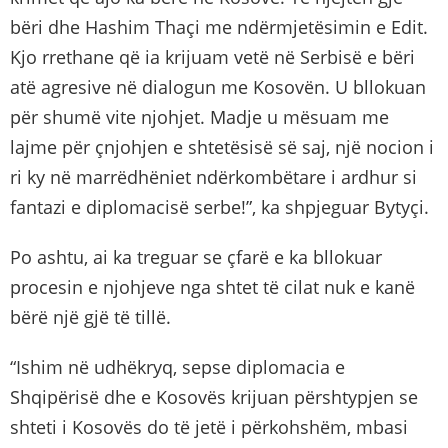
bëri dhe Hashim Thaçi me ndërmjetësimin e Edit.
Kjo rrethane që ia krijuam vetë në Serbisë e bëri
atë agresive në dialogun me Kosovën. U bllokuan
për shumë vite njohjet. Madje u mësuam me
lajme për çnjohjen e shtetësisë së saj, një nocion i
ri ky në marrëdhëniet ndërkombëtare i ardhur si
fantazi e diplomacisë serbe!”, ka shpjeguar Bytyçi.
Po ashtu, ai ka treguar se çfarë e ka bllokuar
procesin e njohjeve nga shtet të cilat nuk e kanë
bërë një gjë të tillë.
“Ishim në udhëkryq, sepse diplomacia e
Shqipërisë dhe e Kosovës krijuan përshtypjen se
shteti i Kosovës do të jetë i përkohshëm, mbasi