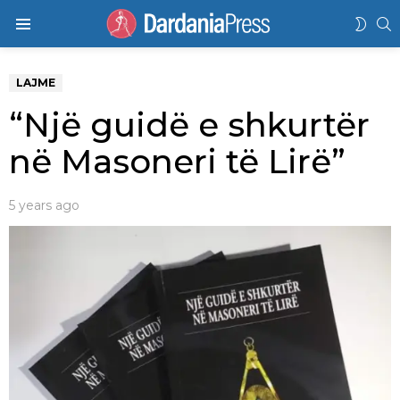
K
SWIT
Menu
SKIN
LAJME
“Një guidë e shkurtër
në Masoneri të Lirë”
5 years ago