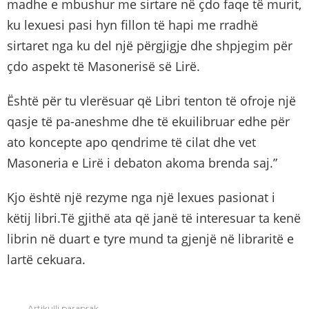
madhe e mbushur me sirtare në çdo faqe të murit,
ku lexuesi pasi hyn fillon të hapi me rradhë
sirtaret nga ku del një përgjigje dhe shpjegim për
çdo aspekt të Masonerisë së Lirë.
Është për tu vlerësuar që Libri tenton të ofroje një
qasje të pa-aneshme dhe të ekuilibruar edhe për
ato koncepte apo qendrime të cilat dhe vet
Masoneria e Lirë i debaton akoma brenda saj.”
Kjo është një rezyme nga një lexues pasionat i
këtij libri.Të gjithë ata që janë të interesuar ta kenë
librin në duart e tyre mund ta gjenjë në libraritë e
lartë cekuara.
Artikulli paraprak