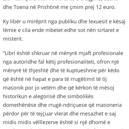
dhe Toena në Prishtinë me çmim prej 12 euro.
Ky libër u mirëprit nga publiku dhe lexuesit e kësaj
lëmie e cila ende mbetet edhe sot nën sirtaret e
misterit.
“Libri është shkruar në mënyrë mjaft profesionale
nga autoridhe fal këtij profesionaliteti, ofron një
mënyrë të thjeshtë dhe të kuptueshme për këdo
që është në hapat e para të rrugëtimit të tij
masonik por jo vetëm dhe që kërkon të mësoj
historikun e alegorisë dhe simbolikës
domethënëse dhe rrugë-ndriçuese që masoneria
përdor për të tejçuar vlerat dhe mesazhet e saj
midis midis vëlllezerve është si një dhomë e