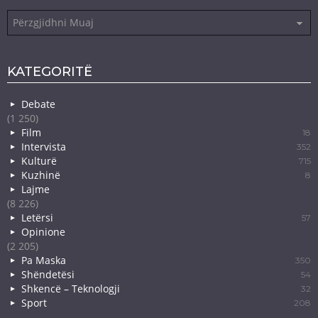
Arkiva
KATEGORITË
Debate
(1 250)
Film
18
Intervista
352
Kulturë
715
Kuzhinë
8
Lajme
(8 226)
Letërsi
57
Opinione
(2 205)
Pa Maska
350
Shëndetësi
54
Shkencë – Teknologji
32
Sport
208