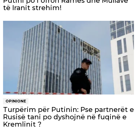
Putini po i ofron Ramës dhe Mullave
të Iranit strehim!
OPINIONE
Turpërim për Putinin: Pse partnerët e
Rusisë tani po dyshojnë në fuqinë e
Kremlinit ?