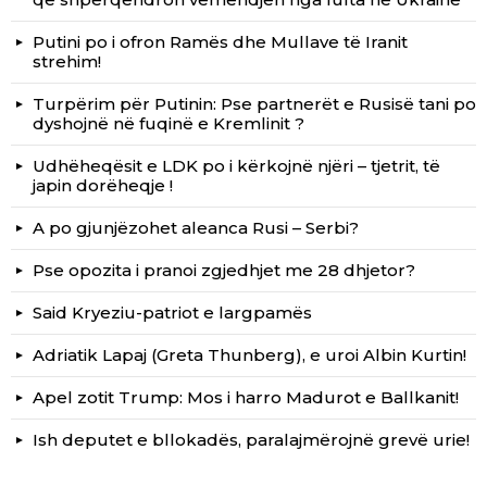
Putini po i ofron Ramës dhe Mullave të Iranit
strehim!
Turpërim për Putinin: Pse partnerët e Rusisë tani po
dyshojnë në fuqinë e Kremlinit ?
Udhëheqësit e LDK po i kërkojnë njëri – tjetrit, të
japin dorëheqje !
A po gjunjëzohet aleanca Rusi – Serbi?
Pse opozita i pranoi zgjedhjet me 28 dhjetor?
Said Kryeziu-patriot e largpamës
Adriatik Lapaj (Greta Thunberg), e uroi Albin Kurtin!
Apel zotit Trump: Mos i harro Madurot e Ballkanit!
Ish deputet e bllokadës, paralajmërojnë grevë urie!