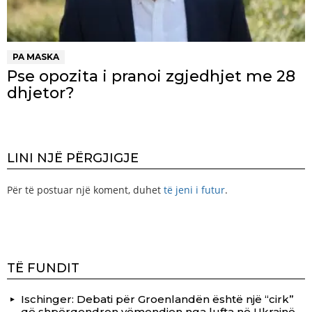
PA MASKA
Pse opozita i pranoi zgjedhjet me 28
dhjetor?
LINI NJË PËRGJIGJE
Për të postuar një koment, duhet
të jeni i futur
.
TË FUNDIT
Ischinger: Debati për Groenlandën është një “cirk”
që shpërqendron vëmendjen nga lufta në Ukrainë