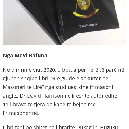
Nga Mevi Rafuna
Në dimrin e vitit 2020, u botua për herë të parë në
gjuhën shqipe libri “Një guidë e shkurtër në
Masoneri të Lirë” nga studiuesi dhe frimasoni
anglez Dr.David Harrison i cili është autor edhe i
11 librave të tjera që kanë të bëjnë me
Frimasonerinë.
Libri tani po shitet në libraritë Dukagjini,Buzuku