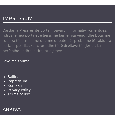
IMPRESSUM
Dardania Press është portal i pavarur informativ-komentues,
ndryshe nga portalet e tjera, me lajme nga vendi dhe bota, me
rubrika të larmishme dhe me debate për probleme të caktuara
sociale, politike, kulturore dhe të të drejtave të njeriut, ku
përfshihen edhe të drejtat e grave.
Lexo më shumë
Ballina
Impressum
Kontakti
Privacy Policy
Terms of use
ARKIVA