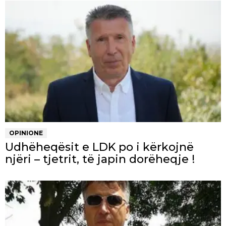
OPINIONE
Udhëheqësit e LDK po i kërkojnë
njëri – tjetrit, të japin dorëheqje !