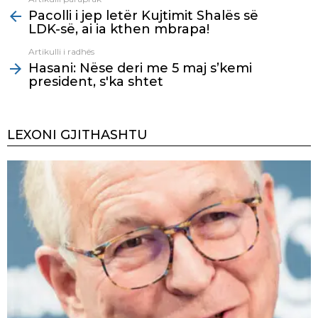
See
Pacolli i jep letër Kujtimit Shalës së
more
LDK-së, ai ia kthen mbrapa!
Artikulli i radhës
Hasani: Nëse deri me 5 maj s’kemi
president, s'ka shtet
LEXONI GJITHASHTU