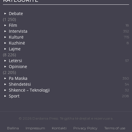
Debate
(1 250)
Film
18
Intervista
352
Kulturë
715
Kuzhinë
8
Lajme
(8 226)
Letërsi
57
Opinione
(2 205)
Pa Maska
350
Shëndetësi
54
Shkencë – Teknologji
32
Sport
208
© 2026 Dardania Press. Të gjitha të drejtat e rezervuara.
Ballina
Impressum
Kontakti
Privacy Policy
Terms of use