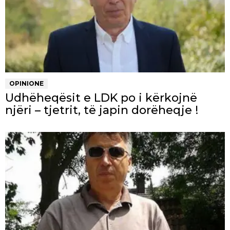
OPINIONE
Udhëheqësit e LDK po i kërkojnë
njëri – tjetrit, të japin dorëheqje !