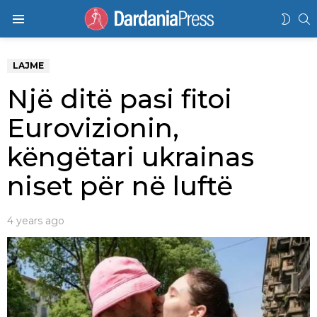
K
SWIT
Menu
SKIN
LAJME
Një ditë pasi fitoi
Eurovizionin,
këngëtari ukrainas
niset për në luftë
4 years ago