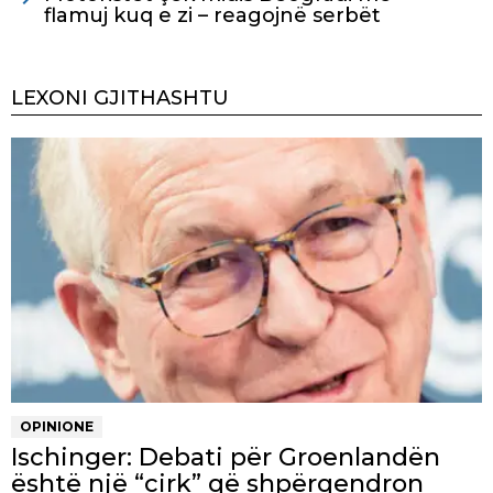
flamuj kuq e zi – reagojnë serbët
LEXONI GJITHASHTU
OPINIONE
Ischinger: Debati për Groenlandën
është një “cirk” që shpërqendron