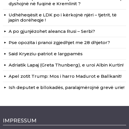
dyshojnë në fuqinë e Kremlinit ?
Udhëheqësit e LDK po i kërkojnë njëri – tjetrit, të
japin dorëheqje !
A po gjunjëzohet aleanca Rusi – Serbi?
Pse opozita i pranoi zgjedhjet me 28 dhjetor?
Said Kryeziu-patriot e largpamës
Adriatik Lapaj (Greta Thunberg), e uroi Albin Kurtin!
Apel zotit Trump: Mos i harro Madurot e Ballkanit!
Ish deputet e bllokadës, paralajmërojnë grevë urie!
IMPRESSUM