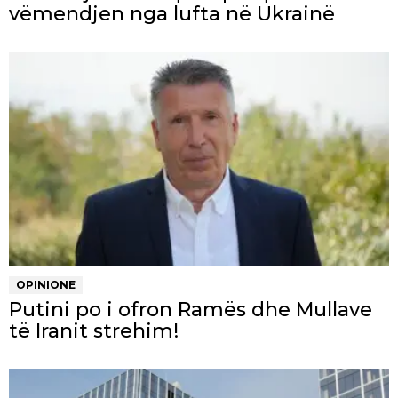
vëmendjen nga lufta në Ukrainë
OPINIONE
Putini po i ofron Ramës dhe Mullave
të Iranit strehim!