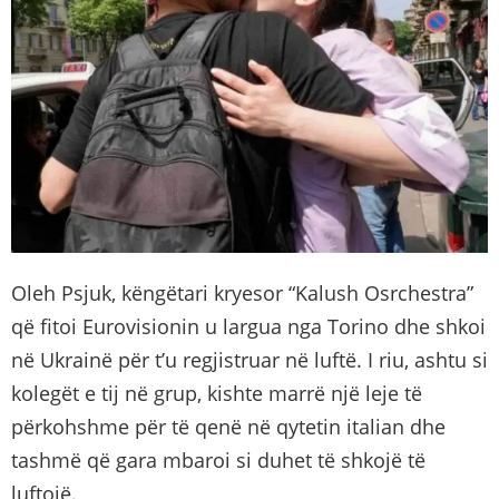
Oleh Psjuk, këngëtari kryesor “Kalush Osrchestra”
që fitoi Eurovisionin u largua nga Torino dhe shkoi
në Ukrainë për t’u regjistruar në luftë. I riu, ashtu si
kolegët e tij në grup, kishte marrë një leje të
përkohshme për të qenë në qytetin italian dhe
tashmë që gara mbaroi si duhet të shkojë të
luftojë.