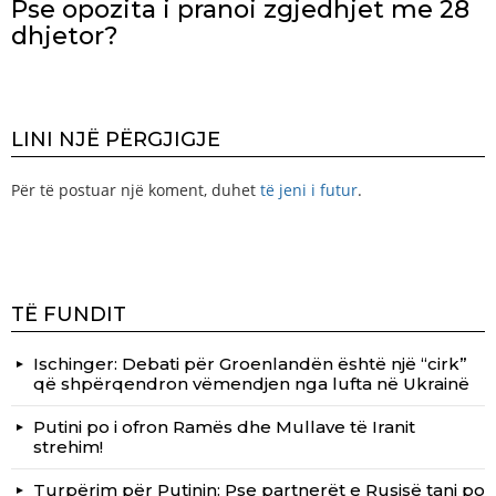
Pse opozita i pranoi zgjedhjet me 28
dhjetor?
LINI NJË PËRGJIGJE
Për të postuar një koment, duhet
të jeni i futur
.
TË FUNDIT
Ischinger: Debati për Groenlandën është një “cirk”
që shpërqendron vëmendjen nga lufta në Ukrainë
Putini po i ofron Ramës dhe Mullave të Iranit
strehim!
Turpërim për Putinin: Pse partnerët e Rusisë tani po