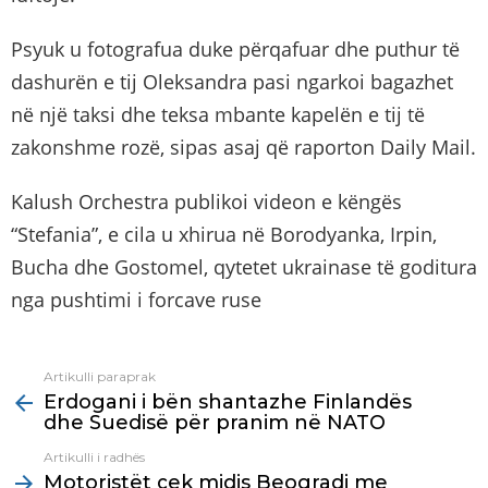
Psyuk u fotografua duke përqafuar dhe puthur të
dashurën e tij Oleksandra pasi ngarkoi bagazhet
në një taksi dhe teksa mbante kapelën e tij të
zakonshme rozë, sipas asaj që raporton Daily Mail.
Kalush Orchestra publikoi videon e këngës
“Stefania”, e cila u xhirua në Borodyanka, Irpin,
Bucha dhe Gostomel, qytetet ukrainase të goditura
nga pushtimi i forcave ruse
Artikulli paraprak
See
Erdogani i bën shantazhe Finlandës
more
dhe Suedisë për pranim në NATO
Artikulli i radhës
Motoristët çek midis Beogradi me