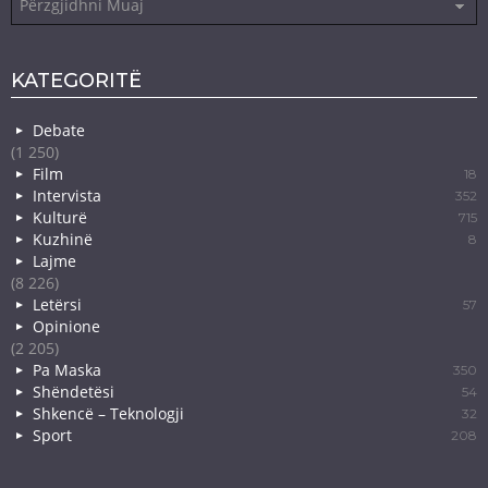
KATEGORITË
Debate
(1 250)
Film
18
Intervista
352
Kulturë
715
Kuzhinë
8
Lajme
(8 226)
Letërsi
57
Opinione
(2 205)
Pa Maska
350
Shëndetësi
54
Shkencë – Teknologji
32
Sport
208