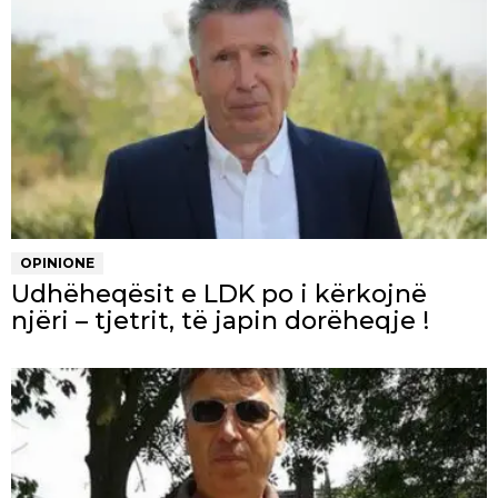
OPINIONE
Udhëheqësit e LDK po i kërkojnë
njëri – tjetrit, të japin dorëheqje !