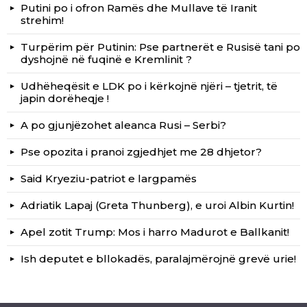
Putini po i ofron Ramës dhe Mullave të Iranit
strehim!
Turpërim për Putinin: Pse partnerët e Rusisë tani po
dyshojnë në fuqinë e Kremlinit ?
Udhëheqësit e LDK po i kërkojnë njëri – tjetrit, të
japin dorëheqje !
A po gjunjëzohet aleanca Rusi – Serbi?
Pse opozita i pranoi zgjedhjet me 28 dhjetor?
Said Kryeziu-patriot e largpamës
Adriatik Lapaj (Greta Thunberg), e uroi Albin Kurtin!
Apel zotit Trump: Mos i harro Madurot e Ballkanit!
Ish deputet e bllokadës, paralajmërojnë grevë urie!