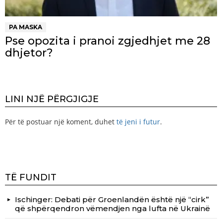
PA MASKA
Pse opozita i pranoi zgjedhjet me 28
dhjetor?
LINI NJË PËRGJIGJE
Për të postuar një koment, duhet
të jeni i futur
.
TË FUNDIT
Ischinger: Debati për Groenlandën është një “cirk”
që shpërqendron vëmendjen nga lufta në Ukrainë