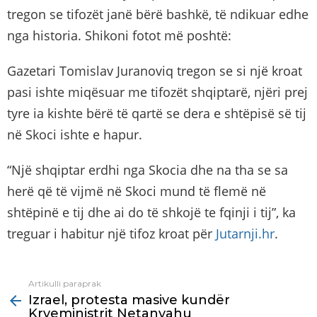
tregon se tifozët janë bërë bashkë, të ndikuar edhe
nga historia. Shikoni fotot më poshtë:
Gazetari Tomislav Juranoviq tregon se si një kroat
pasi ishte miqësuar me tifozët shqiptarë, njëri prej
tyre ia kishte bërë të qartë se dera e shtëpisë së tij
në Skoci ishte e hapur.
“Një shqiptar erdhi nga Skocia dhe na tha se sa
herë që të vijmë në Skoci mund të flemë në
shtëpinë e tij dhe ai do të shkojë te fqinji i tij”, ka
treguar i habitur një tifoz kroat për
Jutarnji.hr
.
Artikulli paraprak
See
Izrael, protesta masive kundër
more
Kryeministrit Netanyahu