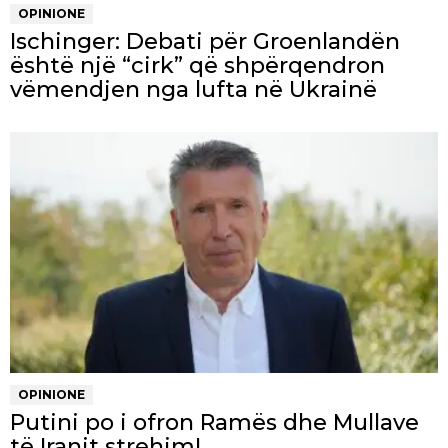
OPINIONE
Ischinger: Debati për Groenlandën
është një “cirk” që shpërqendron
vëmendjen nga lufta në Ukrainë
OPINIONE
Putini po i ofron Ramës dhe Mullave
të Iranit strehim!