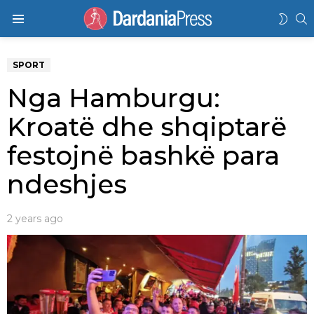
K
SWIT
Menu
SKIN
SPORT
Nga Hamburgu:
Kroatë dhe shqiptarë
festojnë bashkë para
ndeshjes
2 years ago