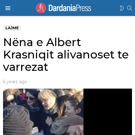
K
SWIT
Menu
SKIN
LAJME
Nëna e Albert
Krasniqit alivanoset te
varrezat
6 years ago