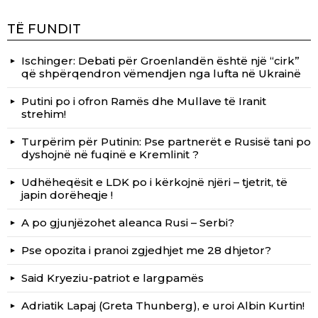
TË FUNDIT
Ischinger: Debati për Groenlandën është një “cirk”
që shpërqendron vëmendjen nga lufta në Ukrainë
Putini po i ofron Ramës dhe Mullave të Iranit
strehim!
Turpërim për Putinin: Pse partnerët e Rusisë tani po
dyshojnë në fuqinë e Kremlinit ?
Udhëheqësit e LDK po i kërkojnë njëri – tjetrit, të
japin dorëheqje !
A po gjunjëzohet aleanca Rusi – Serbi?
Pse opozita i pranoi zgjedhjet me 28 dhjetor?
Said Kryeziu-patriot e largpamës
Adriatik Lapaj (Greta Thunberg), e uroi Albin Kurtin!