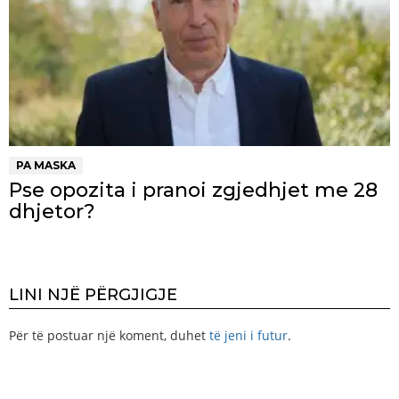
PA MASKA
Pse opozita i pranoi zgjedhjet me 28
dhjetor?
LINI NJË PËRGJIGJE
Për të postuar një koment, duhet
të jeni i futur
.