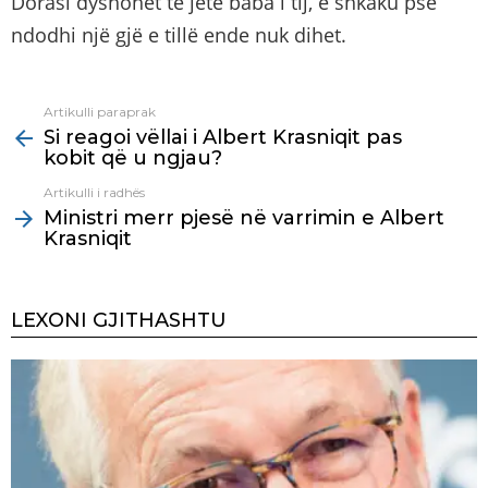
Dorasi dyshohet të jetë baba i tij, e shkaku pse
ndodhi një gjë e tillë ende nuk dihet.
Artikulli paraprak
See
Si reagoi vëllai i Albert Krasniqit pas
more
kobit që u ngjau?
Artikulli i radhës
Ministri merr pjesë në varrimin e Albert
Krasniqit
LEXONI GJITHASHTU