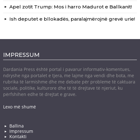
Apel zotit Trump: Mos i harro Madurot e Ballkanit!
Ish deputet e bllokadës, paralajmërojnë grevë urie!
IMPRESSUM
Dardania Press është portal i pavarur informativ-komentues,
ndryshe nga portalet e tjera, me lajme nga vendi dhe bota, me
rubrika të larmishme dhe me debate për probleme të caktuara
sociale, politike, kulturore dhe të të drejtave të njeriut, ku
përfshihen edhe të drejtat e grave.
Lexo më shumë
Ballina
Impressum
Kontakti