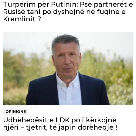
Turpërim për Putinin: Pse partnerët e
Rusisë tani po dyshojnë në fuqinë e
Kremlinit ?
OPINIONE
Udhëheqësit e LDK po i kërkojnë
njëri – tjetrit, të japin dorëheqje !