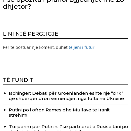
dhjetor?
LINI NJË PËRGJIGJE
Për të postuar një koment, duhet
të jeni i futur
.
TË FUNDIT
Ischinger: Debati për Groenlandën është një “cirk”
që shpërqendron vëmendjen nga lufta në Ukrainë
Putini po i ofron Ramës dhe Mullave të Iranit
strehim!
Turpërim për Putinin: Pse partnerët e Rusisë tani po