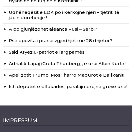
dyshojnë në fuqinë e Kremlinit ?
Udhëheqësit e LDK po i kërkojnë njëri – tjetrit, të
japin dorëheqje !
A po gjunjëzohet aleanca Rusi – Serbi?
Pse opozita i pranoi zgjedhjet me 28 dhjetor?
Said Kryeziu-patriot e largpamës
Adriatik Lapaj (Greta Thunberg), e uroi Albin Kurtin!
Apel zotit Trump: Mos i harro Madurot e Ballkanit!
Ish deputet e bllokadës, paralajmërojnë grevë urie!
IMPRESSUM