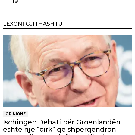
19
LEXONI GJITHASHTU
OPINIONE
Ischinger: Debati për Groenlandën
është një “cirk” që shpërqendron