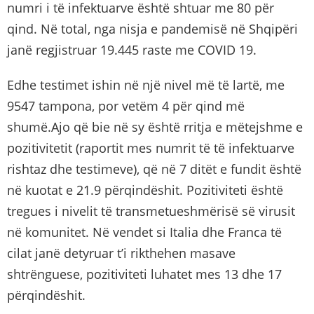
numri i të infektuarve është shtuar me 80 për
qind. Në total, nga nisja e pandemisë në Shqipëri
janë regjistruar 19.445 raste me COVID 19.
Edhe testimet ishin në një nivel më të lartë, me
9547 tampona, por vetëm 4 për qind më
shumë.Ajo që bie në sy është rritja e mëtejshme e
pozitivitetit (raportit mes numrit të të infektuarve
rishtaz dhe testimeve), që në 7 ditët e fundit është
në kuotat e 21.9 përqindëshit. Pozitiviteti është
tregues i nivelit të transmetueshmërisë së virusit
në komunitet. Në vendet si Italia dhe Franca të
cilat janë detyruar t’i rikthehen masave
shtrënguese, pozitiviteti luhatet mes 13 dhe 17
përqindëshit.