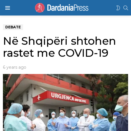
K
SWIT
Menu
SKIN
DEBATE
Në Shqipëri shtohen
rastet me COVID-19
6 years ago