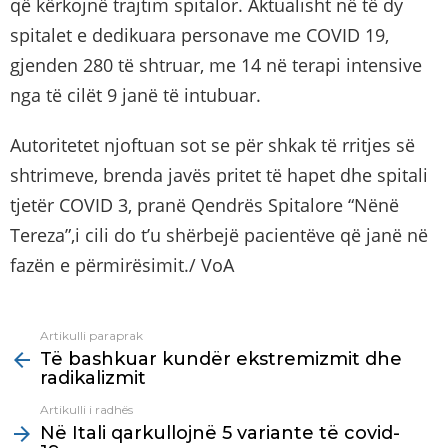
që kërkojnë trajtim spitalor. Aktualisht në të dy
spitalet e dedikuara personave me COVID 19,
gjenden 280 të shtruar, me 14 në terapi intensive
nga të cilët 9 janë të intubuar.
Autoritetet njoftuan sot se për shkak të rritjes së
shtrimeve, brenda javës pritet të hapet dhe spitali
tjetër COVID 3, pranë Qendrës Spitalore “Nënë
Tereza”,i cili do t’u shërbejë pacientëve që janë në
fazën e përmirësimit./ VoA
Artikulli paraprak
See
Të bashkuar kundër ekstremizmit dhe
more
radikalizmit
Artikulli i radhës
Në Itali qarkullojnë 5 variante të covid-