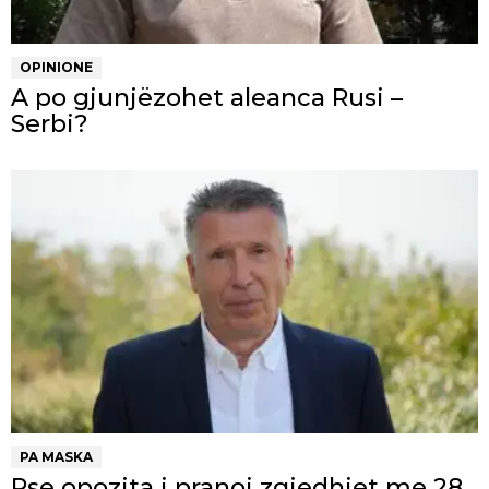
OPINIONE
A po gjunjëzohet aleanca Rusi –
Serbi?
PA MASKA
Pse opozita i pranoi zgjedhjet me 28