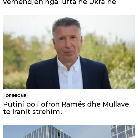
vëmendjen nga lufta në Ukrainë
OPINIONE
Putini po i ofron Ramës dhe Mullave
të Iranit strehim!