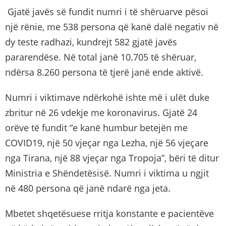
Gjatë javës së fundit numri i të shëruarve pësoi
një rënie, me 538 persona që kanë dalë negativ në
dy teste radhazi, kundrejt 582 gjatë javës
pararendëse. Në total janë 10.705 të shëruar,
ndërsa 8.260 persona të tjerë janë ende aktivë.
Numri i viktimave ndërkohë ishte më i ulët duke
zbritur në 26 vdekje me koronavirus. Gjatë 24
orëve të fundit “e kanë humbur betejën me
COVID19, një 50 vjeçar nga Lezha, një 56 vjeçare
nga Tirana, një 88 vjeçar nga Tropoja”, bëri të ditur
Ministria e Shëndetësisë. Numri i viktima u ngjit
në 480 persona që janë ndarë nga jeta.
Mbetet shqetësuese rritja konstante e pacientëve