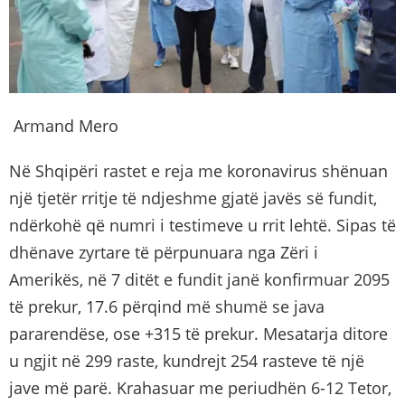
Armand Mero
Në Shqipëri rastet e reja me koronavirus shënuan
një tjetër rritje të ndjeshme gjatë javës së fundit,
ndërkohë që numri i testimeve u rrit lehtë. Sipas të
dhënave zyrtare të përpunuara nga Zëri i
Amerikës, në 7 ditët e fundit janë konfirmuar 2095
të prekur, 17.6 përqind më shumë se java
pararendëse, ose +315 të prekur. Mesatarja ditore
u ngjit në 299 raste, kundrejt 254 rasteve të një
jave më parë. Krahasuar me periudhën 6-12 Tetor,