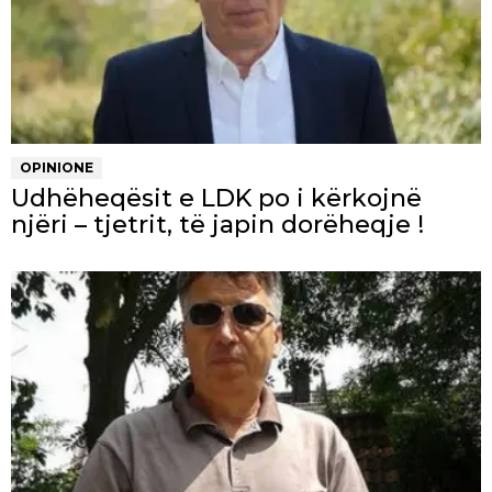
OPINIONE
Udhëheqësit e LDK po i kërkojnë
njëri – tjetrit, të japin dorëheqje !