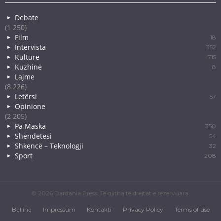
Debate
(1 250)
Film
18
Intervista
352
Kulturë
715
Kuzhinë
8
Lajme
(8 226)
Letërsi
57
Opinione
(2 205)
Pa Maska
350
Shëndetësi
54
Shkencë – Teknologji
32
Sport
208
© 2026 Dardania Press. Të gjitha të drejtat e rezervuara.
Ballina
Impressum
Kontakti
Privacy Policy
Terms of use