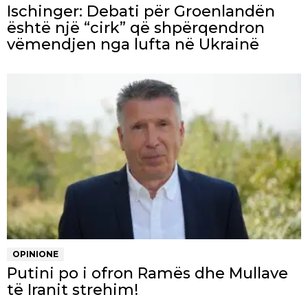
Ischinger: Debati për Groenlandën
është një “cirk” që shpërqendron
vëmendjen nga lufta në Ukrainë
OPINIONE
Putini po i ofron Ramës dhe Mullave
të Iranit strehim!