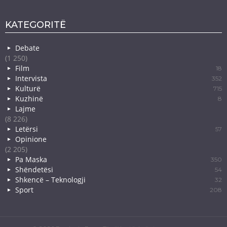
KATEGORITË
Debate
(1 250)
Film
18
Intervista
352
Kulturë
715
Kuzhinë
8
Lajme
(8 226)
Letërsi
57
Opinione
(2 205)
Pa Maska
350
Shëndetësi
54
Shkencë – Teknologji
32
Sport
208