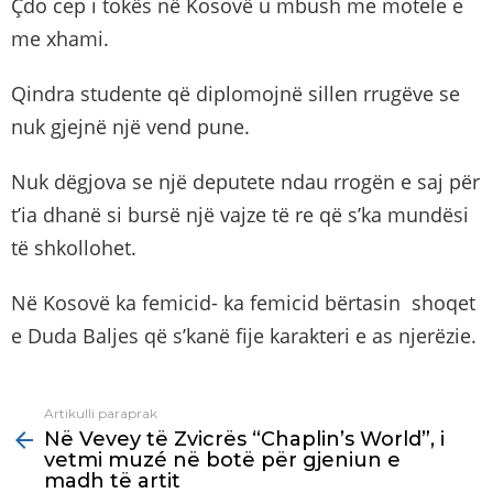
Çdo cep i tokës në Kosovë u mbush me motele e
me xhami.
Qindra studente që diplomojnë sillen rrugëve se
nuk gjejnë një vend pune.
Nuk dëgjova se një deputete ndau rrogën e saj për
t’ia dhanë si bursë një vajze të re që s’ka mundësi
të shkollohet.
Në Kosovë ka femicid- ka femicid bërtasin shoqet
e Duda Baljes që s’kanë fije karakteri e as njerëzie.
Artikulli paraprak
See
Në Vevey të Zvicrës “Chaplin’s World”, i
more
vetmi muzé në botë për gjeniun e
madh të artit