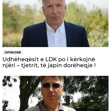
OPINIONE
Udhëheqësit e LDK po i kërkojnë
njëri – tjetrit, të japin dorëheqje !