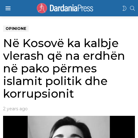
K
SWIT
Menu
SKIN
OPINIONE
Në Kosovë ka kalbje
vlerash që na erdhën
në pako përmes
islamit politik dhe
korrupsionit
2 years ago