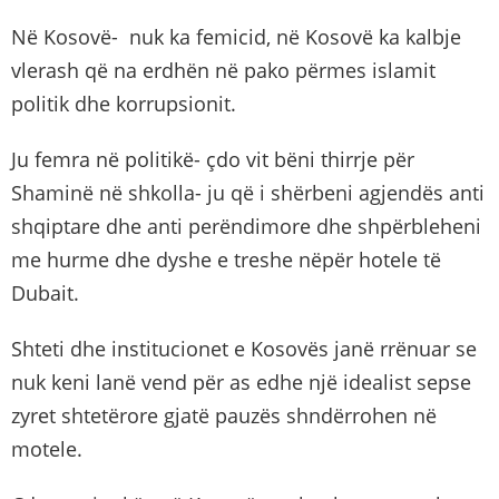
Në Kosovë- nuk ka femicid, në Kosovë ka kalbje
vlerash që na erdhën në pako përmes islamit
politik dhe korrupsionit.
Ju femra në politikë- çdo vit bëni thirrje për
Shaminë në shkolla- ju që i shërbeni agjendës anti
shqiptare dhe anti perëndimore dhe shpërbleheni
me hurme dhe dyshe e treshe nëpër hotele të
Dubait.
Shteti dhe institucionet e Kosovës janë rrënuar se
nuk keni lanë vend për as edhe një idealist sepse
zyret shtetërore gjatë pauzës shndërrohen në
motele.