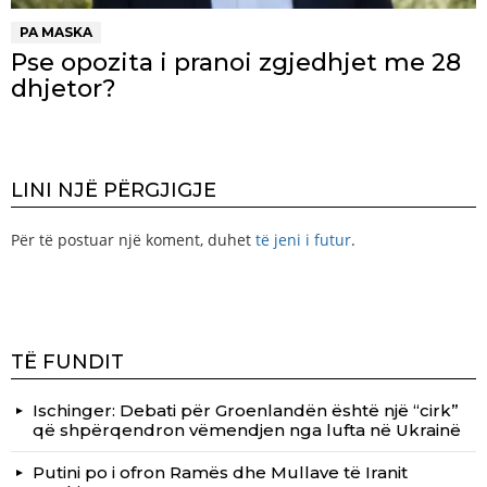
PA MASKA
Pse opozita i pranoi zgjedhjet me 28
dhjetor?
LINI NJË PËRGJIGJE
Për të postuar një koment, duhet
të jeni i futur
.
TË FUNDIT
Ischinger: Debati për Groenlandën është një “cirk”
që shpërqendron vëmendjen nga lufta në Ukrainë
Putini po i ofron Ramës dhe Mullave të Iranit