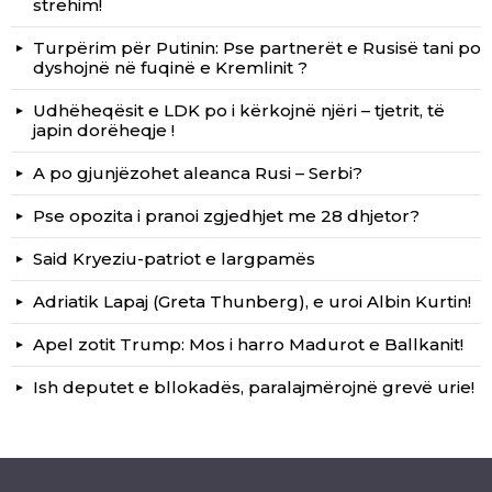
strehim!
Turpërim për Putinin: Pse partnerët e Rusisë tani po
dyshojnë në fuqinë e Kremlinit ?
Udhëheqësit e LDK po i kërkojnë njëri – tjetrit, të
japin dorëheqje !
A po gjunjëzohet aleanca Rusi – Serbi?
Pse opozita i pranoi zgjedhjet me 28 dhjetor?
Said Kryeziu-patriot e largpamës
Adriatik Lapaj (Greta Thunberg), e uroi Albin Kurtin!
Apel zotit Trump: Mos i harro Madurot e Ballkanit!
Ish deputet e bllokadës, paralajmërojnë grevë urie!