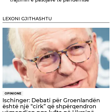
LEXONI GJITHASHTU
OPINIONE
Ischinger: Debati për Groenlandën
është një “cirk” që shpërqendron