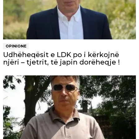
OPINIONE
Udhëheqësit e LDK po i kërkojnë
njëri – tjetrit, të japin dorëheqje !