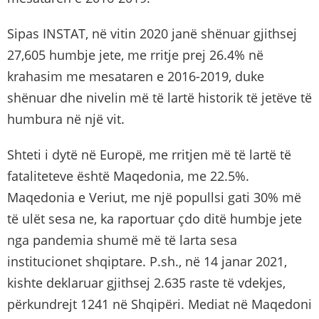
Sipas INSTAT, në vitin 2020 janë shënuar gjithsej
27,605 humbje jete, me rritje prej 26.4% në
krahasim me mesataren e 2016-2019, duke
shënuar dhe nivelin më të lartë historik të jetëve të
humbura në një vit.
Shteti i dytë në Europë, me rritjen më të lartë të
fataliteteve është Maqedonia, me 22.5%.
Maqedonia e Veriut, me një popullsi gati 30% më
të ulët sesa ne, ka raportuar çdo ditë humbje jete
nga pandemia shumë më të larta sesa
institucionet shqiptare. P.sh., në 14 janar 2021,
kishte deklaruar gjithsej 2.635 raste të vdekjes,
përkundrejt 1241 në Shqipëri. Mediat në Maqedoni