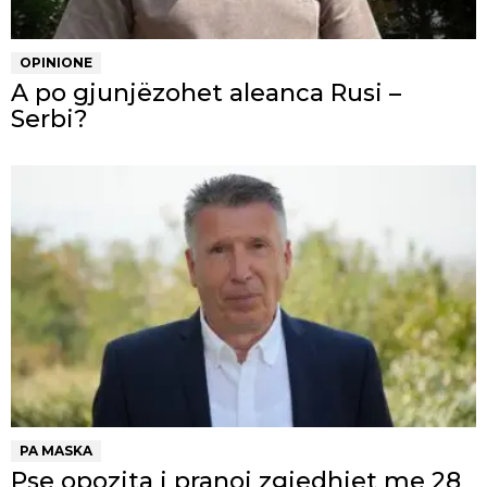
OPINIONE
A po gjunjëzohet aleanca Rusi –
Serbi?
PA MASKA
Pse opozita i pranoi zgjedhjet me 28