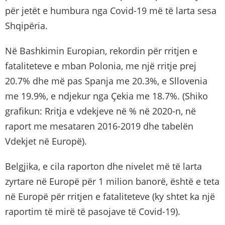
për jetët e humbura nga Covid-19 më të larta sesa
Shqipëria.
Në Bashkimin Europian, rekordin për rritjen e
fataliteteve e mban Polonia, me një rritje prej
20.7% dhe më pas Spanja me 20.3%, e Sllovenia
me 19.9%, e ndjekur nga Çekia me 18.7%. (Shiko
grafikun: Rritja e vdekjeve në % në 2020-n, në
raport me mesataren 2016-2019 dhe tabelën
Vdekjet në Europë).
Belgjika, e cila raporton dhe nivelet më të larta
zyrtare në Europë për 1 milion banorë, është e teta
në Europë për rritjen e fataliteteve (ky shtet ka një
raportim të mirë të pasojave të Covid-19).