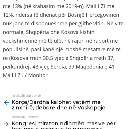
me 13% (në krahasim me 2019-n), Mali i Zi me
12%, ndërsa të dhënat për Bosnjë Hercegovinën
nuk janë të disponueshme për gjithë vitin. Në vite
normale, Shqipëria dhe Kosova kishin
vdekshmërinë më të ulët në rajon në raport me
popullsinë, pasi kanë një moshë mesatare më të
re (Kosova rreth 30.5 vjeç e Shqipëria rreth 37,
përkundrejt 43 vjeç Serbia, 39 Maqedonia e 41
Mali i Zi. / Monitor
Artikulli paraprak
See
Korçë/Dardha kalohet vetëm me
more
zinxhirë, dëborë dhe në Voskopojë
Artikulli i radhës
Kongresi miraton ndihmën masive për
trajtimin e pasojave të pandemisë