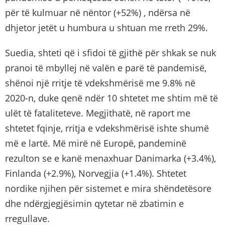
për të kulmuar në nëntor (+52%) , ndërsa në
dhjetor jetët u humbura u shtuan me rreth 29%.
Suedia, shteti që i sfidoi të gjithë për shkak se nuk
pranoi të mbyllej në valën e parë të pandemisë,
shënoi një rritje të vdekshmërisë me 9.8% në
2020-n, duke qenë ndër 10 shtetet me shtim më të
ulët të fataliteteve. Megjithatë, në raport me
shtetet fqinje, rritja e vdekshmërisë ishte shumë
më e lartë. Më mirë në Europë, pandeminë
rezulton se e kanë menaxhuar Danimarka (+3.4%),
Finlanda (+2.9%), Norvegjia (+1.4%). Shtetet
nordike njihen për sistemet e mira shëndetësore
dhe ndërgjegjësimin qytetar në zbatimin e
rregullave.