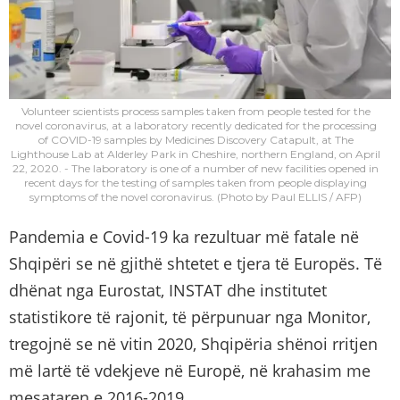
Volunteer scientists process samples taken from people tested for the
novel coronavirus, at a laboratory recently dedicated for the processing
of COVID-19 samples by Medicines Discovery Catapult, at The
Lighthouse Lab at Alderley Park in Cheshire, northern England, on April
22, 2020. - The laboratory is one of a number of new facilities opened in
recent days for the testing of samples taken from people displaying
symptoms of the novel coronavirus. (Photo by Paul ELLIS / AFP)
Pandemia e Covid-19 ka rezultuar më fatale në
Shqipëri se në gjithë shtetet e tjera të Europës. Të
dhënat nga Eurostat, INSTAT dhe institutet
statistikore të rajonit, të përpunuar nga Monitor,
tregojnë se në vitin 2020, Shqipëria shënoi rritjen
më lartë të vdekjeve në Europë, në krahasim me
mesataren e 2016-2019.