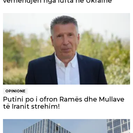
vëmendjen nga lufta në Ukrainë
OPINIONE
Putini po i ofron Ramës dhe Mullave
të Iranit strehim!