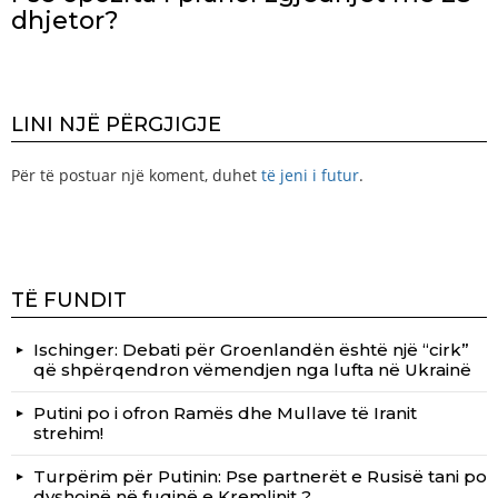
dhjetor?
LINI NJË PËRGJIGJE
Për të postuar një koment, duhet
të jeni i futur
.
TË FUNDIT
Ischinger: Debati për Groenlandën është një “cirk”
që shpërqendron vëmendjen nga lufta në Ukrainë
Putini po i ofron Ramës dhe Mullave të Iranit
strehim!
Turpërim për Putinin: Pse partnerët e Rusisë tani po
dyshojnë në fuqinë e Kremlinit ?