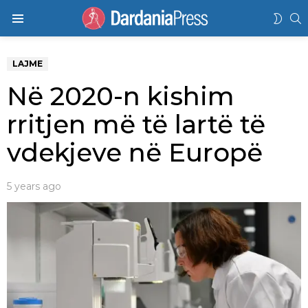
K
SWIT
Menu
SKIN
LAJME
Në 2020-n kishim
rritjen më të lartë të
vdekjeve në Europë
5 years ago