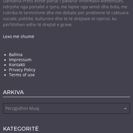
Dardania Press është portal i pavarur informativ-komentues,
ndryshe nga portalet e tjera, me lajme nga vendi dhe bota, me
rubrika të larmishme dhe me debate për probleme të caktuara
sociale, politike, kulturore dhe të të drejtave të njeriut, ku
përfshihen edhe të drejtat e grave.
Lexo më shumë
Ballina
Impressum
Kontakti
Privacy Policy
Terms of use
ARKIVA
Arkiva
KATEGORITË