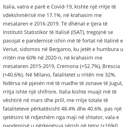
Italia, vatra e parë e Covid-19, kishte një rritje të
vdekshmërisë me 17.1%, në krahasim me
mesataren e 2016-2019. Të dhënat e tjera të
Institutit Statistikor të Italisë (ISAT), tregojnë se
pasojat e pandemisë ishin më të fortat në Italinë e
Veriut, sidomos në Bergamo, ku jetët e humbura u
rritën me 60% në 2020-n, në krahasim me
mesataren 2015-2019, Cremona (+52.7%), Brescia
(+40.6%). Në Milano, fatalitetet u rritën me 32%.
Ndërsa në pjesën më të madhe të zonave të Jugut,
rritja ishte një shifrore. Italia kishte muajt më të
vështirë në mars dhe prill, me rritje totale të
fataliteteve përkatësisht 48.4% dhe 40.6%. pas një
qetësimi të ndjeshëm nga maji në shtator, vala e
pandemisë u përkeqësua sërish në tetor (+16%0,