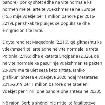
banorë), por ky shtet edhe në vite normale ka
normën më të lartë të vdekshmërisë në Europë
(15.5 mijë vdekje për 1 milion banorë për 2016-
2019), për shkak të plakjes së popullsisë dhe
emigracionit të lartë.
E dyta renditet Maqedonia (2,216), që gjithashtu ka
vdekhmsëri të lartë edhe në vite normale, e treta
Polonia (2,195) dhe e katërta Shqipëria (2,026), që
në vite normale ka pasur një vdekshmëri të paktën
20-30% më të ulët sesa këto shtete. (shiko
grafikun: Shtesa e vdekjeve 2020 ndaj mesatares
2016-2019 për 1 milion banorë dhe tabelën:
Vdekjet për 1 milionë banorë dhe shtesa në 2020).
Në rajon, Serbia shënoi një rritje të fataliteteve