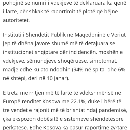
pohojnë se numri i vdekjeve të deklaruara ka qenë
i lartë, për shkak të raportimit të plotë që bëjnë
autoritetet.
Instituti i Shëndetit Publik në Maqedoninë e Veriut
jep të dhëna javore shumë më të detajuara se
institucionet shqiptare për incidencën, moshën e
vdekjeve, sëmundjeve shoqëruese, simptomat,
madje edhe ku ato ndodhin (94% në spital dhe 6%
në shtëpi, deri në 10 janar).
E treta me rritjen më të lartë të vdekshmërisë në
Europë renditet Kosova me 22.1%, duke i bërë të
tre vendet e rajonit më të brishtat ndaj pandemisë,
çka ekspozon dobësitë e sistemeve shëndetësore
përkatëse. Edhe Kosova ka pasur raportime zyrtare