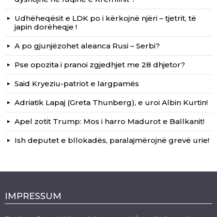
Udhëheqësit e LDK po i kërkojnë njëri – tjetrit, të
japin dorëheqje !
A po gjunjëzohet aleanca Rusi – Serbi?
Pse opozita i pranoi zgjedhjet me 28 dhjetor?
Said Kryeziu-patriot e largpamës
Adriatik Lapaj (Greta Thunberg), e uroi Albin Kurtin!
Apel zotit Trump: Mos i harro Madurot e Ballkanit!
Ish deputet e bllokadës, paralajmërojnë grevë urie!
IMPRESSUM