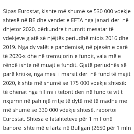
Sipas Eurostat, kishte më shumë se 530 000 vdekje
shtesë në BE dhe vendet e EFTA nga janari deri në
dhjetor 2020, përkundrejt numrit mesatar të
vdekjeve gjatë së njëjtës periudhë midis 2016 dhe
2019. Nga dy valët e pandemisë, në pjesën e parë
të 2020-s dhe në tremujorin e fundit, vala më e
rëndë ishte në muajt e fundit. Gjatë periudhës së
parë kritike, nga mesi i marsit deri në fund të majit
2020, kishte më shumë se 175 000 vdekje shtesë;
të dhënat nga fillimi i tetorit deri në fund të vitit
nxjerrin në pah një rritje të dytë më të madhe me
më shumë se 330 000 vdekje shtesë, raportoi
Eurostat.
Shtesa e fataliteteve për 1 milionë
banorë ishte më e larta në Bullgari (2650 për 1 mln