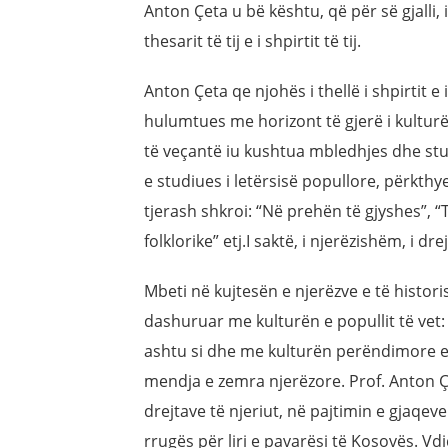
Anton Çeta u bë kështu, që për së gjalli, i
thesarit të tij e i shpirtit të tij.
Anton Çeta qe njohës i thellë i shpirtit e
hulumtues me horizont të gjerë i kulturë
të veçantë iu kushtua mbledhjes dhe stud
e studiues i letërsisë popullore, përkth
tjerash shkroi: “Në prehën të gjyshes”, 
folklorike” etj.I saktë, i njerëzishëm, i dr
Mbeti në kujtesën e njerëzve e të historisë:
dashuruar me kulturën e popullit të vet: t
ashtu si dhe me kulturën perëndimore e 
mendja e zemra njerëzore. Prof. Anton 
drejtave të njeriut, në pajtimin e gjaqev
rrugës për liri e pavarësi të Kosovës. V