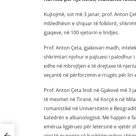
Kujtojmë, sot më 3 janar, prof. Anton Çet
mbledhësin e shquar të folklorit, shkrim
gjaqeve, në 100 vjetorin e lindjes.
Prof. Anton Çeta, gjakovari madh, intelekt
shkrimtari njohur e pajtuesi i palodhur i
edhe në mbrojtjen e të drejtave të njeriu
veçantë në përforcimin e rrugës për liri 
Prof. Anton Çeta lindi në Gjakovë më 3 j
të mesmet në Tiranë, në Korçë e në Milano
romanistikë në Universitetin e Beogradit
katedrën e albanologjisë. Me hapjen e faku
emërua ligjërues për letërsinë e vjetër s
vijoi të punonte së bashkëpunëtor shkenc
VID-