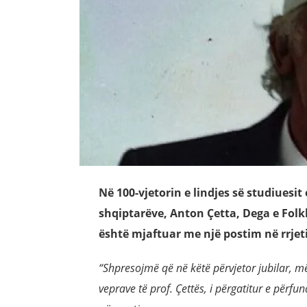
Në 100-vjetorin e lindjes së studiuesit 
shqiptarëve, Anton Çetta, Dega e Folklo
është mjaftuar me një postim në rrjet
“Shpresojmë që në këtë përvjetor jubilar, më 
veprave të prof. Çettës, i përgatitur e për