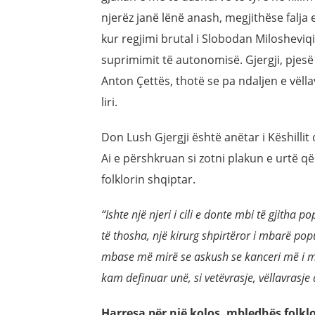
njerëz janë lënë anash, megjithëse falja
kur regjimi brutal i Slobodan Milosheviq
suprimimit të autonomisë. Gjergji, pjesë 
Anton Çettës, thotë se pa ndaljen e vëlla
liri.
Don Lush Gjergji është anëtar i Këshillit
Ai e përshkruan si zotni plakun e urtë 
folklorin shqiptar.
“Ishte një njeri i cili e donte mbi të gjitha p
të thosha, një kirurg shpirtëror i mbarë popull
mbase më mirë se askush se kanceri më i ma
kam definuar unë, si vetëvrasje, vëllavrasje 
Harresa për një kolos, mbledhës folklo