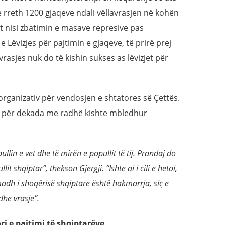
 e rreth 1200 gjaqeve ndali vëllavrasjen në kohën
it nisi zbatimin e masave represive pas
e Lëvizjes për pajtimin e gjaqeve, të prirë prej
vrasjes nuk do të kishin sukses as lëvizjet për
 organizativ për vendosjen e shtatores së Çettës.
që për dekada me radhë kishte mbledhur
opullin e vet dhe të mirën e popullit të tij. Prandaj do
it shqiptar”, thekson Gjergji. “Ishte ai i cili e hetoi,
dh i shoqërisë shqiptare është hakmarrja, siç e
dhe vrasje”.
ri e pajtimi të shqiptarëve