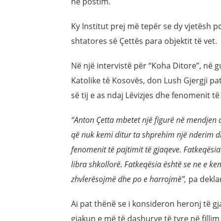
në postim.
Ky Institut prej më tepër se dy vjetësh
shtatores së Çettës para objektit të vet.
Në një intervistë për “Koha Ditore”, në g
Katolike të Kosovës, don Lush Gjergji pa
së tij e as ndaj Lëvizjes dhe fenomenit të
“Anton Çetta mbetet një figurë në mendjen d
që nuk kemi ditur ta shprehim një nderim dh
fenomenit të pajtimit të gjaqeve. Fatkeqësi
libra shkollorë. Fatkeqësia është se ne e k
zhvlerësojmë dhe po e harrojmë”,
pa deklar
Ai pat thënë se i konsideron heronj të gja
gjakun e më të dashurve të tyre në filli