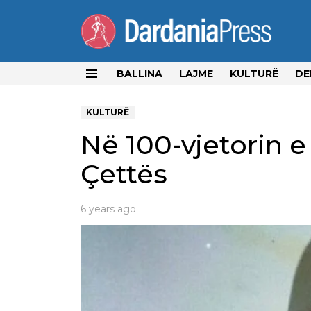
BALLINA
LAJME
KULTURË
DE
Menu
KULTURË
Në 100-vjetorin e
Çettës
6 years ago