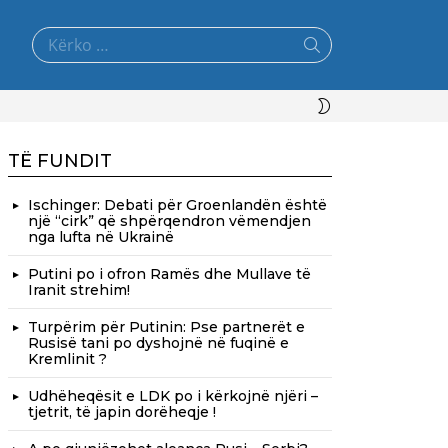
Search
for:
SWITCH
SKIN
TË FUNDIT
Ischinger: Debati për Groenlandën është
një “cirk” që shpërqendron vëmendjen
nga lufta në Ukrainë
Putini po i ofron Ramës dhe Mullave të
Iranit strehim!
Turpërim për Putinin: Pse partnerët e
Rusisë tani po dyshojnë në fuqinë e
Kremlinit ?
Udhëheqësit e LDK po i kërkojnë njëri –
tjetrit, të japin dorëheqje !