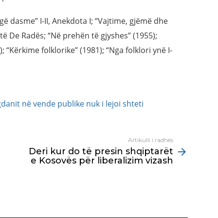
ngë dasme” I-II, Anekdota I; “Vajtime, gjëmë dhe
 të De Radës; “Në prehën të gjyshes” (1955);
; “Kërkime folklorike” (1981); “Nga folklori ynë I-
anit në vende publike nuk i lejoi shteti
Artikulli i radhës
Deri kur do të presin shqiptarët
e Kosovës për liberalizim vizash