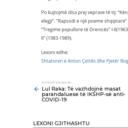
Po kujtojmë disa prej veprave të tij: “Kë
elegji”. “Rapsodi e një poeme shqiptare”
“Tregime popullore të Drenicës” I-II(1963)
II” (1983-1989).
Lexoni edhe:
Shtatoren e Anton Çettës dhe Pjetër Bogd
Artikulli paraprak
See
Lul Raka: Të vazhdojnë masat
more
parandaluese të IKSHP-së anti-
COVID-19
LEXONI GJITHASHTU