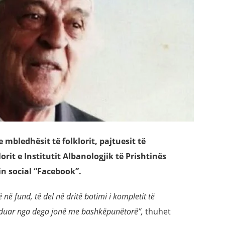
e mbledhësit të folklorit, pajtuesit të
rit e Institutit Albanologjik të Prishtinës
in social “Facebook”.
në fund, të del në dritë botimi i kompletit të
funduar nga dega jonë me bashkëpunëtorë”,
thuhet