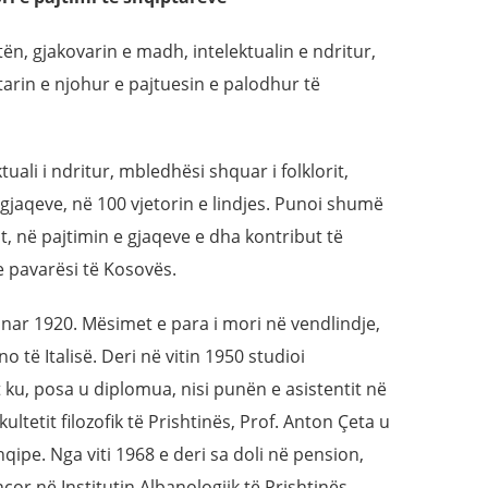
ën, gjakovarin e madh, intelektualin e ndritur,
tarin e njohur e pajtuesin e palodhur të
uali i ndritur, mbledhësi shquar i folklorit,
 gjaqeve, në 100 vjetorin e lindjes. Punoi shumë
t, në pajtimin e gjaqeve e dha kontribut të
e pavarësi të Kosovës.
anar 1920. Mësimet e para i mori në vendlindje,
 të Italisë. Deri në vitin 1950 studioi
 ku, posa u diplomua, nisi punën e asistentit në
ltetit filozofik të Prishtinës, Prof. Anton Çeta u
hqipe. Nga viti 1968 e deri sa doli në pension,
or në Institutin Albanologjik të Prishtinës,