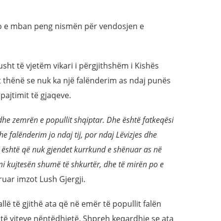
 po e mban peng nismën për vendosjen e
usht të vjetëm vikari i përgjithshëm i Kishës
t thënë se nuk ka një falënderim as ndaj punës
 pajtimit të gjaqeve.
he zemrën e popullit shqiptar. Dhe është fatkeqësi
e falënderim jo ndaj tij, por ndaj Lëvizjes dhe
a është që nuk gjendet kurrkund e shënuar as në
emi kujtesën shumë të shkurtër, dhe të mirën po e
uar imzot Lush Gjergji.
llë të gjithë ata që në emër të popullit falën
m të viteve nëntëdhjetë. Shpreh keqardhje se ata