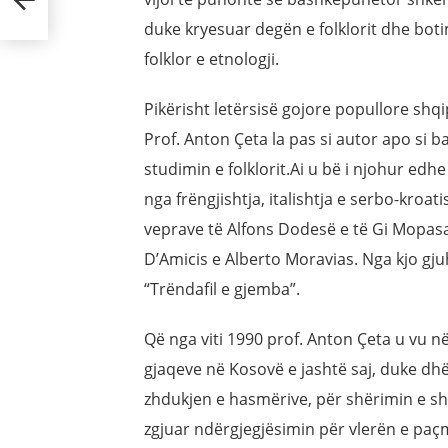
duke kryesuar degën e folklorit dhe boti
folklor e etnologji.
Pikërisht letërsisë gojore popullore shqi
Prof. Anton Çeta la pas si autor apo si 
studimin e folklorit.Ai u bë i njohur edhe
nga frëngjishtja, italishtja e serbo-kroat
veprave të Alfons Dodesë e të Gi Mopasa
D’Amicis e Alberto Moravias. Nga kjo gj
“Trëndafil e gjemba”.
Që nga viti 1990 prof. Anton Çeta u vu n
gjaqeve në Kosovë e jashtë saj, duke 
zhdukjen e hasmërive, për shërimin e sh
zgjuar ndërgjegjësimin për vlerën e paçm