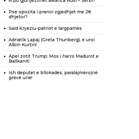
A po gjunjëzohet aleanca Rusi – Serbi?
Pse opozita i pranoi zgjedhjet me 28
dhjetor?
Said Kryeziu-patriot e largpamës
Adriatik Lapaj (Greta Thunberg), e uroi
Albin Kurtin!
Apel zotit Trump: Mos i harro Madurot e
Ballkanit!
Ish deputet e bllokadës, paralajmërojnë
grevë urie!