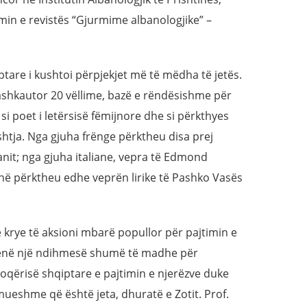
min e revistës “Gjurmime albanologjike” –
ptare i kushtoi përpjekjet më të mëdha të jetës.
bashkautor 20 vëllime, bazë e rëndësishme për
 si poet i letërsisë fëmijnore dhe si përkthyes
ishtja. Nga gjuha frënge përktheu disa prej
nit; nga gjuha italiane, vepra të Edmond
uhë përktheu edhe veprën lirike të Pashko Vasës
ë krye të aksioni mbarë popullor për pajtimin e
dhënë një ndihmesë shumë të madhe për
oqërisë shqiptare e pajtimin e njerëzve duke
ueshme që është jeta, dhuratë e Zotit. Prof.