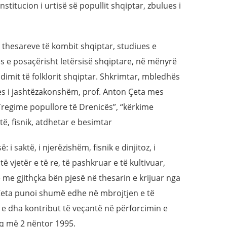
nstitucion i urtisë së popullit shqiptar, zbulues i
 i thesareve të kombit shqiptar, studiues e
s e posaçërisht letërsisë shqiptare, në mënyrë
imit të folklorit shqiptar. Shkrimtar, mbledhës
yes i jashtëzakonshëm, prof. Anton Çeta mes
“Tregime popullore të Drenicës”, “kërkime
ejtë, fisnik, atdhetar e besimtar
 i saktë, i njerëzishëm, fisnik e dinjitoz, i
ë vjetër e të re, të pashkruar e të kultivuar,
me gjithçka bën pjesë në thesarin e krijuar nga
Çeta punoi shumë edhe në mbrojtjen e të
e e dha kontribut të veçantë në përforcimin e
diq më 2 nëntor 1995.