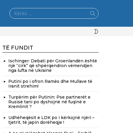
Search
for:
SWITCH
SKIN
TË FUNDIT
Ischinger: Debati për Groenlandën është
një “cirk” që shpërqendron vëmendjen
nga lufta në Ukrainë
Putini po i ofron Ramës dhe Mullave të
Iranit strehim!
Turpërim për Putinin: Pse partnerët e
Rusisë tani po dyshojnë në fuqinë e
Kremlinit ?
Udhëheqësit e LDK po i kërkojnë njëri –
tjetrit, të japin dorëheqje !