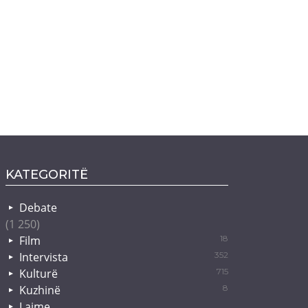
KATEGORITË
Debate
(1 250)
Film
18
Intervista
352
Kulturë
715
Kuzhinë
8
Lajme