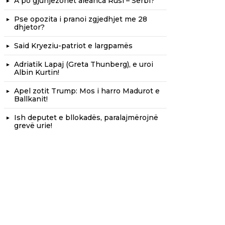
A po gjunjëzohet aleanca Rusi – Serbi?
Pse opozita i pranoi zgjedhjet me 28
dhjetor?
Said Kryeziu-patriot e largpamës
Adriatik Lapaj (Greta Thunberg), e uroi
Albin Kurtin!
Apel zotit Trump: Mos i harro Madurot e
Ballkanit!
Ish deputet e bllokadës, paralajmërojnë
grevë urie!