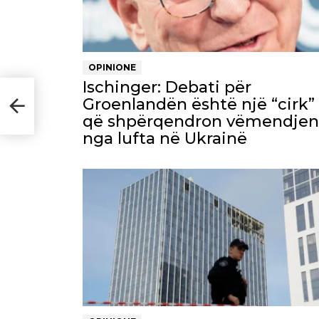
OPINIONE
Ischinger: Debati për
itja
Groenlandën është një “cirk”
ë
që shpërqendron vëmendjen
nga lufta në Ukrainë