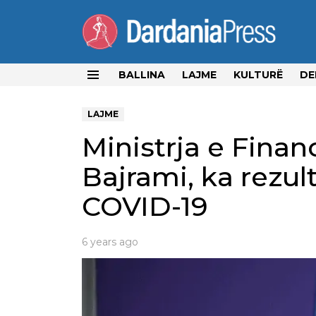
BALLINA
LAJME
KULTURË
DE
Menu
LAJME
Ministrja e Fina
Bajrami, ka rezul
COVID-19
6 years ago