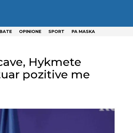
BATE
OPINIONE
SPORT
PA MASKA
ncave, Hykmete
tuar pozitive me