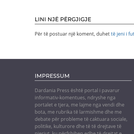
LINI NJË PËRGJIGJE
Për të postuar një koment, duhet
të jeni i fu
IMPRESSUM
Dardania Press është portal i pavarur
informativ-komentues, ndryshe nga
portalet e tjera, me lajme nga vendi dhe
bota, me rubrika të larmishme dhe me
debate për probleme të caktuara sociale,
politike, kulturore dhe të të drejtave të
njeriut, ku përfshihen edhe të drejtat e