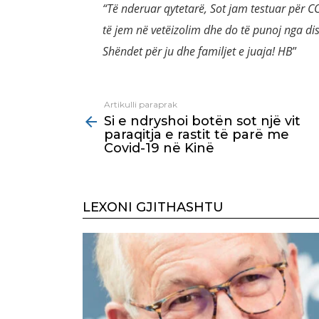
“Të nderuar qytetarë, Sot jam testuar për C
të jem në vetëizolim dhe do të punoj nga di
Shëndet për ju dhe familjet e juaja! HB
”
Artikulli paraprak
See
Si e ndryshoi botën sot një vit
more
paraqitja e rastit të parë me
Covid-19 në Kinë
LEXONI GJITHASHTU