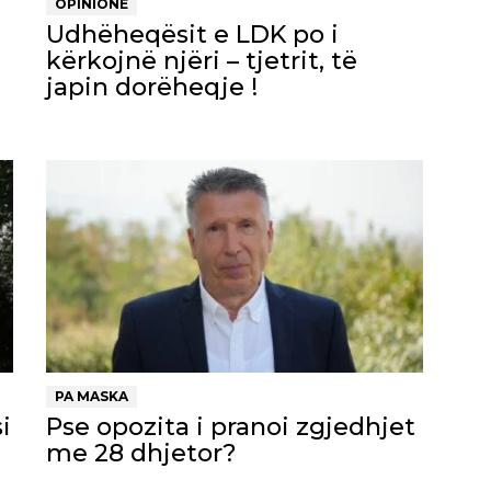
OPINIONE
Udhëheqësit e LDK po i
kërkojnë njëri – tjetrit, të
japin dorëheqje !
PA MASKA
i
Pse opozita i pranoi zgjedhjet
me 28 dhjetor?