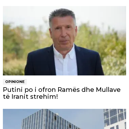
OPINIONE
Putini po i ofron Ramës dhe Mullave
të Iranit strehim!