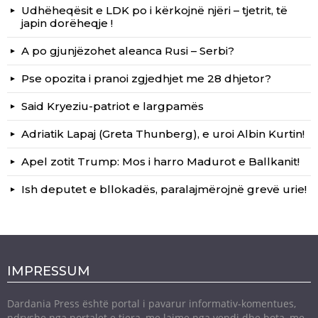
Udhëheqësit e LDK po i kërkojnë njëri – tjetrit, të
japin dorëheqje !
A po gjunjëzohet aleanca Rusi – Serbi?
Pse opozita i pranoi zgjedhjet me 28 dhjetor?
Said Kryeziu-patriot e largpamës
Adriatik Lapaj (Greta Thunberg), e uroi Albin Kurtin!
Apel zotit Trump: Mos i harro Madurot e Ballkanit!
Ish deputet e bllokadës, paralajmërojnë grevë urie!
IMPRESSUM
Dardania Press është portal i pavarur informativ-komentues,
ndryshe nga portalet e tjera, me lajme nga vendi dhe bota, me