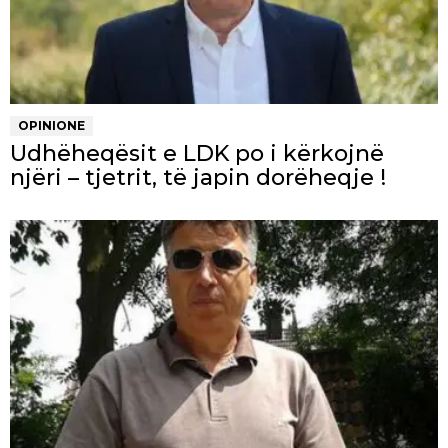
OPINIONE
Udhëheqësit e LDK po i kërkojnë
njëri – tjetrit, të japin dorëheqje !