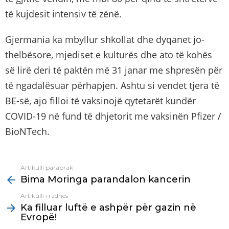
të kujdesit intensiv të zënë.
Gjermania ka mbyllur shkollat dhe dyqanet jo-
thelbësore, mjediset e kulturës dhe ato të kohës
së lirë deri të paktën më 31 janar me shpresën për
të ngadalësuar përhapjen. Ashtu si vendet tjera të
BE-së, ajo filloi të vaksinojë qytetarët kundër
COVID-19 në fund të dhjetorit me vaksinën Pfizer /
BioNTech.
Artikulli paraprak
See
Bima Moringa parandalon kancerin
more
Artikulli i radhës
Ka filluar luftë e ashpër për gazin në
Evropë!