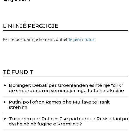
LINI NJË PËRGJIGJE
Për të postuar një koment, duhet
të jeni i futur
.
TË FUNDIT
Ischinger: Debati për Groenlandën është një “cirk”
që shpërqendron vëmendjen nga lufta në Ukrainë
Putini po i ofron Ramës dhe Mullave të Iranit
strehim!
Turpërim për Putinin: Pse partnerët e Rusisë tani po
dyshojnë në fuqinë e Kremlinit ?