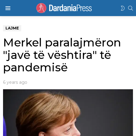
K
SWIT
Menu
SKIN
LAJME
Merkel paralajmëron
"javë të vështira" të
pandemisë
6 years ago