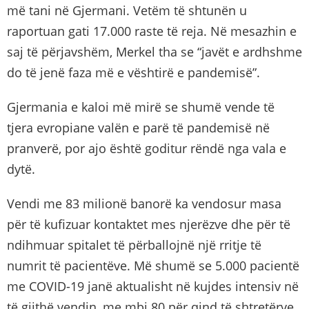
më tani në Gjermani. Vetëm të shtunën u
raportuan gati 17.000 raste të reja. Në mesazhin e
saj të përjavshëm, Merkel tha se “javët e ardhshme
do të jenë faza më e vështirë e pandemisë”.
Gjermania e kaloi më mirë se shumë vende të
tjera evropiane valën e parë të pandemisë në
pranverë, por ajo është goditur rëndë nga vala e
dytë.
Vendi me 83 milionë banorë ka vendosur masa
për të kufizuar kontaktet mes njerëzve dhe për të
ndihmuar spitalet të përballojnë një rritje të
numrit të pacientëve. Më shumë se 5.000 pacientë
me COVID-19 janë aktualisht në kujdes intensiv në
të gjithë vendin, me mbi 80 për qind të shtretërve