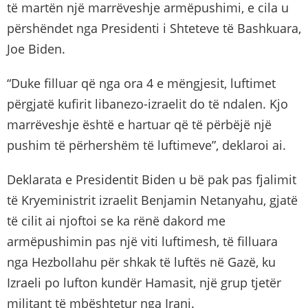
të martën një marrëveshje armëpushimi, e cila u
përshëndet nga Presidenti i Shteteve të Bashkuara,
Joe Biden.
“Duke filluar që nga ora 4 e mëngjesit, luftimet
përgjatë kufirit libanezo-izraelit do të ndalen. Kjo
marrëveshje është e hartuar që të përbëjë një
pushim të përhershëm të luftimeve”, deklaroi ai.
Deklarata e Presidentit Biden u bë pak pas fjalimit
të Kryeministrit izraelit Benjamin Netanyahu, gjatë
të cilit ai njoftoi se ka rënë dakord me
armëpushimin pas një viti luftimesh, të filluara
nga Hezbollahu për shkak të luftës në Gazë, ku
Izraeli po lufton kundër Hamasit, një grup tjetër
militant të mbështetur nga Irani.