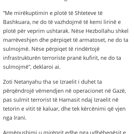
“Me mirëkuptimin e plotë të Shteteve të
Bashkuara, ne do të vazhdojmë të kemi lirinë e
plotë për veprim ushtarak. Nëse Hezbollahu shkel
marrëveshjen dhe përpiqet të armatoset, ne do ta
sulmojmë. Nëse përpiqet të rindërtojë
infrastrukturën terroriste pranë kufirit, ne do ta
sulmojmë”, deklaroi ai.
Zoti Netanyahu tha se Izraelit i duhet ta
përqëndrojë vëmendjen në operacionet në Gazë,
pas sulmit terrorist të Hamasit ndaj Izraelit në
tetorin e vitit të kaluar, dhe tek kërcënimi që vjen
nga Irani.
Armëpushimi u mirëprit edhe nga udhëheqësit e