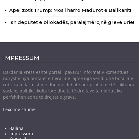
Apel zotit Trump: Mos i harro Madurot e Ballkanit!
Ish deputet e bllokadës, paralajmërojnë grevë urie!
IMPRESSUM
Dardania Press është portal i pavarur informativ-komentues,
ndryshe nga portalet e tjera, me lajme nga vendi dhe bota, me
rubrika të larmishme dhe me debate për probleme të caktuara
sociale, politike, kulturore dhe të të drejtave të njeriut, ku
përfshihen edhe të drejtat e grave.
Lexo më shumë
Ballina
Impressum
Kontakti