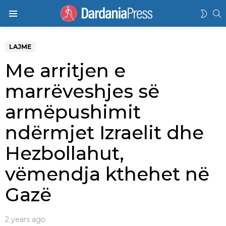
K
SWIT
Menu
SKIN
LAJME
Me arritjen e
marrëveshjes së
armëpushimit
ndërmjet Izraelit dhe
Hezbollahut,
vëmendja kthehet në
Gazë
2 years ago