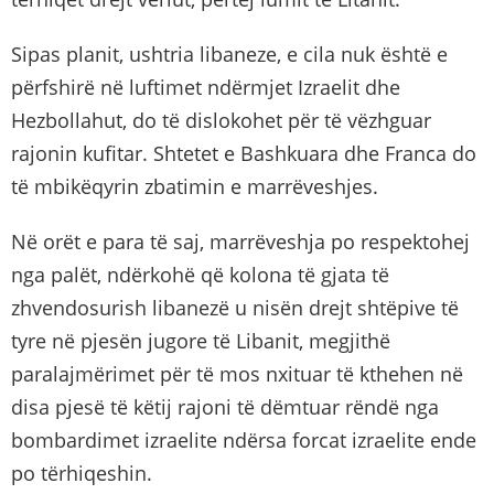
Sipas planit, ushtria libaneze, e cila nuk është e
përfshirë në luftimet ndërmjet Izraelit dhe
Hezbollahut, do të dislokohet për të vëzhguar
rajonin kufitar. Shtetet e Bashkuara dhe Franca do
të mbikëqyrin zbatimin e marrëveshjes.
Në orët e para të saj, marrëveshja po respektohej
nga palët, ndërkohë që kolona të gjata të
zhvendosurish libanezë u nisën drejt shtëpive të
tyre në pjesën jugore të Libanit, megjithë
paralajmërimet për të mos nxituar të kthehen në
disa pjesë të këtij rajoni të dëmtuar rëndë nga
bombardimet izraelite ndërsa forcat izraelite ende
po tërhiqeshin.