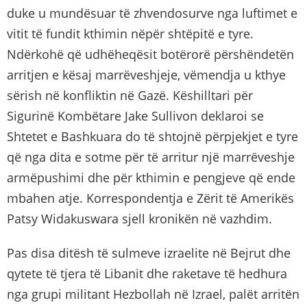
duke u mundësuar të zhvendosurve nga luftimet e
vitit të fundit kthimin nëpër shtëpitë e tyre.
Ndërkohë që udhëheqësit botërorë përshëndetën
arritjen e kësaj marrëveshjeje, vëmendja u kthye
sërish në konfliktin në Gazë. Këshilltari për
Sigurinë Kombëtare Jake Sullivon deklaroi se
Shtetet e Bashkuara do të shtojnë përpjekjet e tyre
që nga dita e sotme për të arritur një marrëveshje
armëpushimi dhe për kthimin e pengjeve që ende
mbahen atje. Korrespondentja e Zërit të Amerikës
Patsy Widakuswara sjell kronikën në vazhdim.
Pas disa ditësh të sulmeve izraelite në Bejrut dhe
qytete të tjera të Libanit dhe raketave të hedhura
nga grupi militant Hezbollah në Izrael, palët arritën