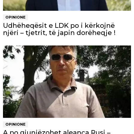
OPINIONE
Udhëheqësit e LDK po i kërkojnë
njëri – tjetrit, të japin dorëheqje !
OPINIONE
A po gjunjëzohet aleanca Rusi –