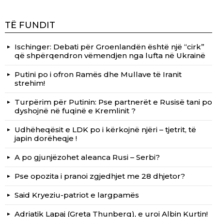
TË FUNDIT
Ischinger: Debati për Groenlandën është një “cirk”
që shpërqendron vëmendjen nga lufta në Ukrainë
Putini po i ofron Ramës dhe Mullave të Iranit
strehim!
Turpërim për Putinin: Pse partnerët e Rusisë tani po
dyshojnë në fuqinë e Kremlinit ?
Udhëheqësit e LDK po i kërkojnë njëri – tjetrit, të
japin dorëheqje !
A po gjunjëzohet aleanca Rusi – Serbi?
Pse opozita i pranoi zgjedhjet me 28 dhjetor?
Said Kryeziu-patriot e largpamës
Adriatik Lapaj (Greta Thunberg), e uroi Albin Kurtin!