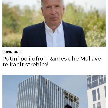
OPINIONE
Putini po i ofron Ramës dhe Mullave
të Iranit strehim!