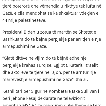
tjerë botërorë dhe vëmendja u rikthye tek lufta në
Gazë, e cila mendohet se ka shkaktuar vdekjen e
44 mijë palestinezëve.
Presidenti Biden u zotua të martën se Shtetet e
Bashkuara do të bëjnë përpjekje për arritjen e një
armëpushimi në Gazë.
“Gjatë ditëve në vijim do të bëjnë edhe një
përpjekje krahas Turqisë, Egjiptit, Katarit, Izraelit
dhe aktorëve të tjerë në rajon, për të arritur një
marrëveshje armëpushimi në Gazë”, tha ai.
Këshilltari për Sigurinë Kombëtare Jake Sullivan i
bëri jehonë kësaj deklarate në televizionit
amerikan MSNBC të mërkurën duke thënë se këto