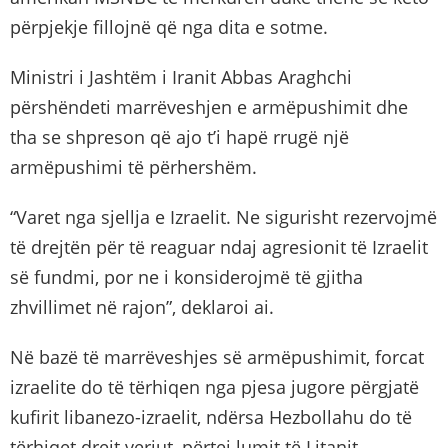
përpjekje fillojnë që nga dita e sotme.
Ministri i Jashtëm i Iranit Abbas Araghchi
përshëndeti marrëveshjen e armëpushimit dhe
tha se shpreson që ajo t’i hapë rrugë një
armëpushimi të përhershëm.
“Varet nga sjellja e Izraelit. Ne sigurisht rezervojmë
të drejtën për të reaguar ndaj agresionit të Izraelit
së fundmi, por ne i konsiderojmë të gjitha
zhvillimet në rajon”, deklaroi ai.
Në bazë të marrëveshjes së armëpushimit, forcat
izraelite do të tërhiqen nga pjesa jugore përgjatë
kufirit libanezo-izraelit, ndërsa Hezbollahu do të
tërhiqet drejt veriut, përtej lumit të Litanit.