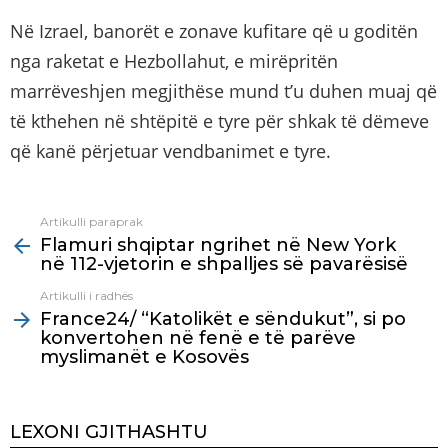
Në Izrael, banorët e zonave kufitare që u goditën
nga raketat e Hezbollahut, e mirëpritën
marrëveshjen megjithëse mund t’u duhen muaj që
të kthehen në shtëpitë e tyre për shkak të dëmeve
që kanë përjetuar vendbanimet e tyre.
Artikulli paraprak
See
Flamuri shqiptar ngrihet në New York
more
në 112-vjetorin e shpalljes së pavarësisë
Artikulli i radhës
France24/ “Katolikët e sëndukut”, si po
konvertohen në fenë e të parëve
myslimanët e Kosovës
LEXONI GJITHASHTU