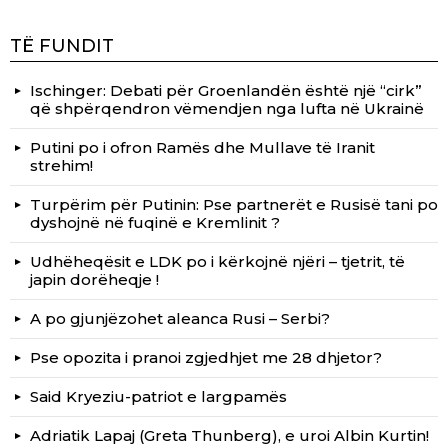
TË FUNDIT
Ischinger: Debati për Groenlandën është një “cirk”
që shpërqendron vëmendjen nga lufta në Ukrainë
Putini po i ofron Ramës dhe Mullave të Iranit
strehim!
Turpërim për Putinin: Pse partnerët e Rusisë tani po
dyshojnë në fuqinë e Kremlinit ?
Udhëheqësit e LDK po i kërkojnë njëri – tjetrit, të
japin dorëheqje !
A po gjunjëzohet aleanca Rusi – Serbi?
Pse opozita i pranoi zgjedhjet me 28 dhjetor?
Said Kryeziu-patriot e largpamës
Adriatik Lapaj (Greta Thunberg), e uroi Albin Kurtin!