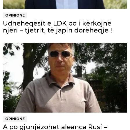
OPINIONE
Udhëheqësit e LDK po i kërkojnë
njëri – tjetrit, të japin dorëheqje !
OPINIONE
A po gjunjëzohet aleanca Rusi –