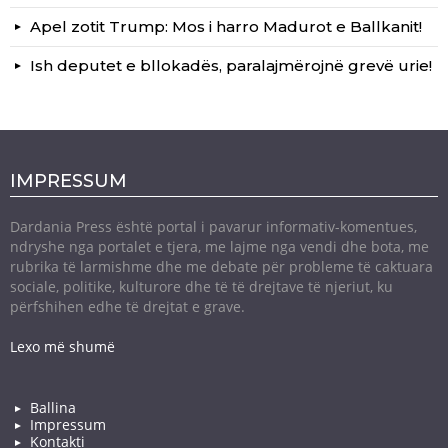
Apel zotit Trump: Mos i harro Madurot e Ballkanit!
Ish deputet e bllokadës, paralajmërojnë grevë urie!
IMPRESSUM
Dardania Press është portal i pavarur informativ-komentues,
ndryshe nga portalet e tjera, me lajme nga vendi dhe bota, me
rubrika të larmishme dhe me debate për probleme të caktuara
sociale, politike, kulturore dhe të të drejtave të njeriut, ku
përfshihen edhe të drejtat e grave.
Lexo më shumë
Ballina
Impressum
Kontakti