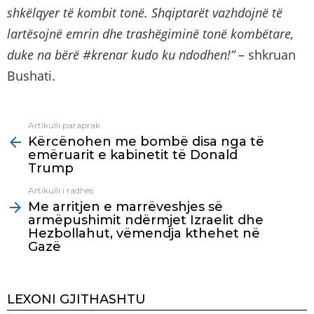
shkëlqyer të kombit tonë.
Shqiptarët vazhdojnë të
lartësojnë emrin dhe trashëgiminë tonë kombëtare,
duke na bërë #krenar kudo ku ndodhen!”
– shkruan
Bushati.
Artikulli paraprak
See
Kërcënohen me bombë disa nga të
more
emëruarit e kabinetit të Donald
Trump
Artikulli i radhës
Me arritjen e marrëveshjes së
armëpushimit ndërmjet Izraelit dhe
Hezbollahut, vëmendja kthehet në
Gazë
LEXONI GJITHASHTU