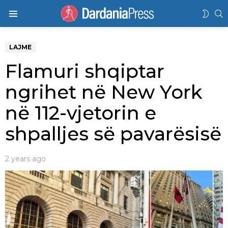
K
SWIT
Menu
SKIN
LAJME
Flamuri shqiptar
ngrihet në New York
në 112-vjetorin e
shpalljes së pavarësisë
2 years ago