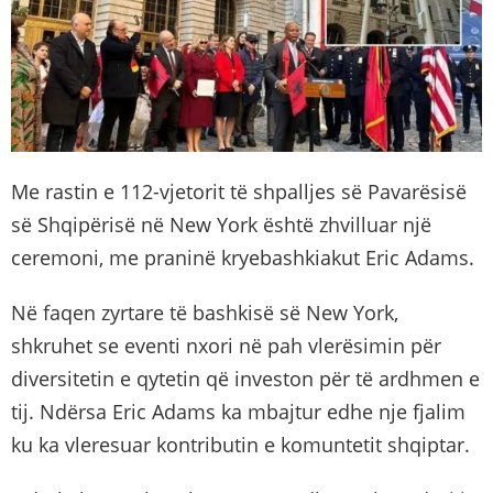
Me rastin e 112-vjetorit të shpalljes së Pavarësisë
së Shqipërisë në New York është zhvilluar një
ceremoni, me praninë kryebashkiakut Eric Adams.
Në faqen zyrtare të bashkisë së New York,
shkruhet se eventi nxori në pah vlerësimin për
diversitetin e qytetin që investon për të ardhmen e
tij. Ndërsa Eric Adams ka mbajtur edhe nje fjalim
ku ka vleresuar kontributin e komuntetit shqiptar.