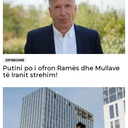
OPINIONE
Putini po i ofron Ramës dhe Mullave
të Iranit strehim!