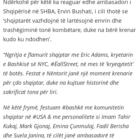
Ndërkohë për këtë ka reaguar edhe ambasadori i
Shqipërisë në SHBA, Ervin Bushati, i cili thotë se
‘shqiptarët vazhdojnë të lartësojnë emrin dhe
trashëgiminë tonë kombëtare, duke na bërë krenar
kudo ku ndodhen’.
“Ngritja e flamurit shqiptar me Eric Adams, kryetarin
e Bashkisë së NYC, #ËallStreet, në mes të ‘kryeqytetit’
të botës. Festat e Nëntorit janë një moment krenarie
për çdo shqiptar, duke na kujtuar historinë dhe
sakrificat tona për liri.
Në këtë frymë, festuam #bashkë me komunitetin
shqiptar në #USA & me personalitete si Imam Tahir
Kukaj, Mark Gjonaj, Emina Çunmulaj, Fadil Berisha
dhe Suela Janina, të cilët janë ambasadorë të