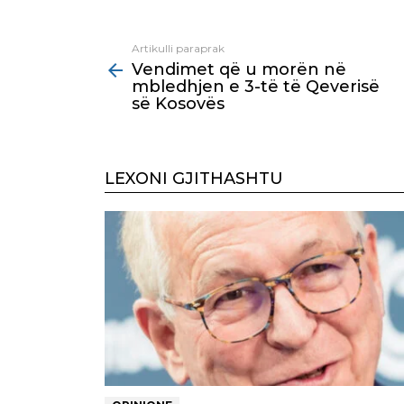
Artikulli paraprak
See
Vendimet që u morën në
more
mbledhjen e 3-të të Qeverisë
së Kosovës
LEXONI GJITHASHTU