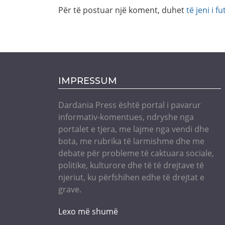
Për të postuar një koment, duhet
të jeni i fu
IMPRESSUM
Dardania Press është portal i pavarur
informativ-komentues, ndryshe nga
portalet e tjera, me lajme nga vendi dhe
bota, me rubrika të larmishme dhe me
debate për probleme të caktuara sociale,
politike, kulturore dhe të të drejtave të
njeriut, ku përfshihen edhe të drejtat e
grave.
Lexo më shumë