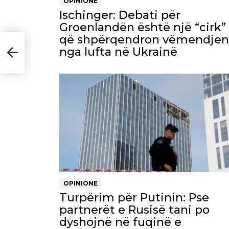
OPINIONE
Ischinger: Debati për
Groenlandën është një “cirk”
që shpërqendron vëmendjen
n e
nga lufta në Ukrainë
OPINIONE
Turpërim për Putinin: Pse
partnerët e Rusisë tani po
dyshojnë në fuqinë e