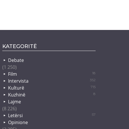
KATEGORITË
Debate
(1 250)
Film
18
Intervista
352
Kulturë
715
Kuzhinë
8
Lajme
(8 226)
Letërsi
57
Opinione