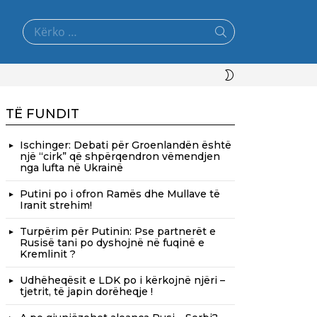
Search
for:
SWITCH
SKIN
TË FUNDIT
Ischinger: Debati për Groenlandën është
një “cirk” që shpërqendron vëmendjen
nga lufta në Ukrainë
Putini po i ofron Ramës dhe Mullave të
Iranit strehim!
Turpërim për Putinin: Pse partnerët e
Rusisë tani po dyshojnë në fuqinë e
Kremlinit ?
Udhëheqësit e LDK po i kërkojnë njëri –
tjetrit, të japin dorëheqje !