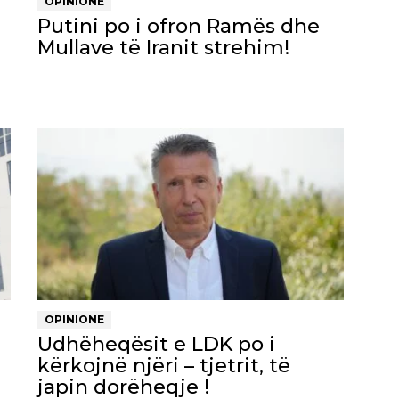
OPINIONE
Putini po i ofron Ramës dhe
Mullave të Iranit strehim!
OPINIONE
Udhëheqësit e LDK po i
kërkojnë njëri – tjetrit, të
japin dorëheqje !