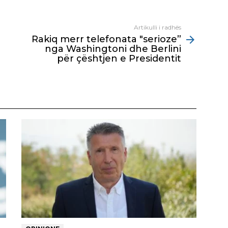
Artikulli i radhës
Rakiq merr telefonata "serioze”
nga Washingtoni dhe Berlini
për çështjen e Presidentit