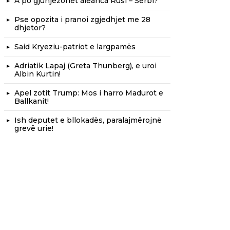
A po gjunjëzohet aleanca Rusi – Serbi?
Pse opozita i pranoi zgjedhjet me 28
dhjetor?
Said Kryeziu-patriot e largpamës
Adriatik Lapaj (Greta Thunberg), e uroi
Albin Kurtin!
Apel zotit Trump: Mos i harro Madurot e
Ballkanit!
Ish deputet e bllokadës, paralajmërojnë
grevë urie!