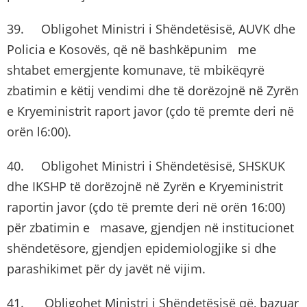
39. Obligohet Ministri i Shëndetësisë, AUVK dhe
Policia e Kosovës, që në bashkëpunim me
shtabet emergjente komunave, të mbikëqyrë
zbatimin e këtij vendimi dhe të dorëzojnë në Zyrën
e Kryeministrit raport javor (çdo të premte deri në
orën l6:00).
40. Obligohet Ministri i Shëndetësisë, SHSKUK
dhe IKSHP të dorëzojnë në Zyrën e Kryeministrit
raportin javor (çdo të premte deri në orën 16:00)
për zbatimin e masave, gjendjen në institucionet
shëndetësore, gjendjen epidemiologjike si dhe
parashikimet për dy javët në vijim.
41. Obligohet Ministri i Shëndetësisë që, bazuar