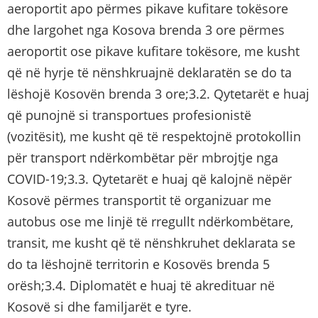
aeroportit apo përmes pikave kufitare tokësore
dhe largohet nga Kosova brenda 3 ore përmes
aeroportit ose pikave kufitare tokësore, me kusht
që në hyrje të nënshkruajnë deklaratën se do ta
lëshojë Kosovën brenda 3 ore;3.2. Qytetarët e huaj
që punojnë si transportues profesionistë
(vozitësit), me kusht që të respektojnë protokollin
për transport ndërkombëtar për mbrojtje nga
COVID-19;3.3. Qytetarët e huaj që kalojnë nëpër
Kosovë përmes transportit të organizuar me
autobus ose me linjë të rregullt ndërkombëtare,
transit, me kusht që të nënshkruhet deklarata se
do ta lëshojnë territorin e Kosovës brenda 5
orësh;3.4. Diplomatët e huaj të akredituar në
Kosovë si dhe familjarët e tyre.