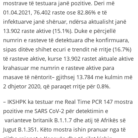
mostrave të testuara janë pozitive. Deri më
01.04.2021, 76.402 raste ose 82.86% e të
infektuarve janë shëruar, ndërsa aktualisht janë
13.902 raste aktive (15.1%). Duke e përcjellë
numrin e rasteve të detektuara dhe konfirmuara,
sipas ditëve shihet ecuri e trendit në rritje (16.7%)
të rasteve aktive, kurse 13.902 rastet aktuale aktive
krahasuar me numrin e rasteve aktive para
masave të nëntorit– gjithsej 13.784 me kulmin më
2 dhjetor 2020, që paraqet rritje për 0.8%.
– IKSHPK ka testuar me Real Time PCR 147 mostra
pozitive me SARS CoV-2 për detektimin e
varianteve britanik B.1.1.7 dhe atij të Afrikës së
Jugut B.1.351. Këto mostra ishin pranuar nga të