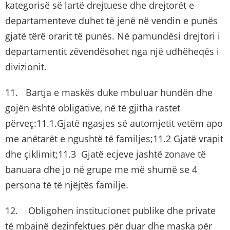
kategorisë së lartë drejtuese dhe drejtorët e
departamenteve duhet të jenë në vendin e punës
gjatë tërë orarit të punës. Në pamundësi drejtori i
departamentit zëvendësohet nga një udhëheqës i
divizionit.
11. Bartja e maskës duke mbuluar hundën dhe
gojën është obligative, në të gjitha rastet
përveç:11.1.Gjatë ngasjes së automjetit vetëm apo
me anëtarët e ngushtë të familjes;11.2 Gjatë vrapit
dhe çiklimit;11.3 Gjatë ecjeve jashtë zonave të
banuara dhe jo në grupe me më shumë se 4
persona të të njëjtës familje.
12. Obligohen institucionet publike dhe private
të mbajnë dezinfektues për duar dhe maska për