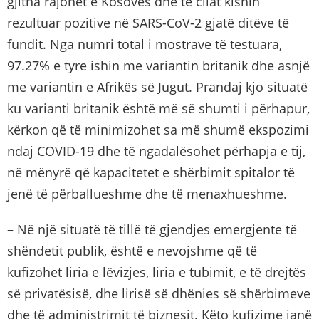
gjitha rajonet e Kosovës dhe të cilat kishin
rezultuar pozitive në SARS-CoV-2 gjatë ditëve të
fundit. Nga numri total i mostrave të testuara,
97.27% e tyre ishin me variantin britanik dhe asnjë
me variantin e Afrikës së Jugut. Prandaj kjo situatë
ku varianti britanik është më së shumti i përhapur,
kërkon që të minimizohet sa më shumë ekspozimi
ndaj COVID-19 dhe të ngadalësohet përhapja e tij,
në mënyrë që kapacitetet e shërbimit spitalor të
jenë të përballueshme dhe të menaxhueshme.
– Në një situatë të tillë të gjendjes emergjente të
shëndetit publik, është e nevojshme që të
kufizohet liria e lëvizjes, liria e tubimit, e të drejtës
së privatësisë, dhe lirisë së dhënies së shërbimeve
dhe të administrimit të biznesit. Këto kufizime janë