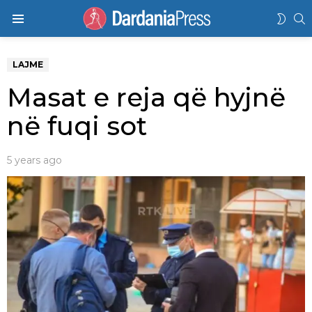
K
SWIT
Menu
SKIN
LAJME
Masat e reja që hyjnë
në fuqi sot
5 years ago