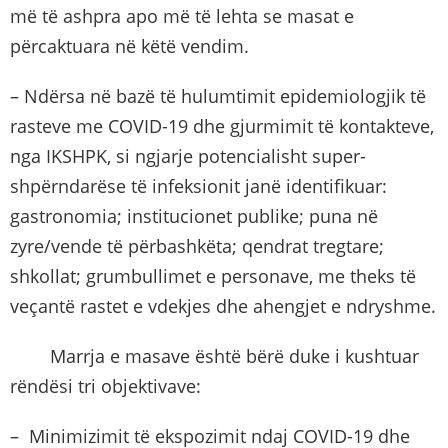
më të ashpra apo më të lehta se masat e
përcaktuara në këtë vendim.
– Ndërsa në bazë të hulumtimit epidemiologjik të
rasteve me COVID-19 dhe gjurmimit të kontakteve,
nga IKSHPK, si ngjarje potencialisht super-
shpërndarëse të infeksionit janë identifikuar:
gastronomia; institucionet publike; puna në
zyre/vende të përbashkëta; qendrat tregtare;
shkollat; grumbullimet e personave, me theks të
veçantë rastet e vdekjes dhe ahengjet e ndryshme.
Marrja e masave është bërë duke i kushtuar
rëndësi tri objektivave:
– Minimizimit të ekspozimit ndaj COVID-19 dhe