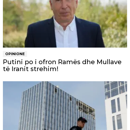
OPINIONE
Putini po i ofron Ramës dhe Mullave
të Iranit strehim!