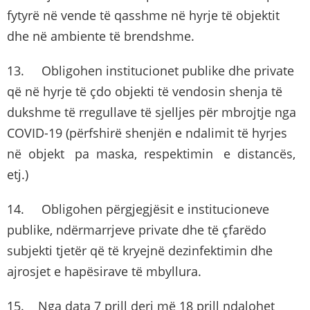
fytyrë në vende të qasshme në hyrje të objektit
dhe në ambiente të brendshme.
13. Obligohen institucionet publike dhe private
që në hyrje të çdo objekti të vendosin shenja të
dukshme të rregullave të sjelljes për mbrojtje nga
COVID-19 (përfshirë shenjën e ndalimit të hyrjes
në objekt pa maska, respektimin e distancës,
etj.)
14. Obligohen përgjegjësit e institucioneve
publike, ndërmarrjeve private dhe të çfarëdo
subjekti tjetër që të kryejnë dezinfektimin dhe
ajrosjet e hapësirave të mbyllura.
15. Nga data 7 prill deri më 18 prill ndalohet