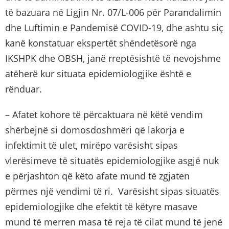
të bazuara në Ligjin Nr. 07/L-006 për Parandalimin
dhe Luftimin e Pandemisë COVID-19, dhe ashtu siç
kanë konstatuar ekspertët shëndetësorë nga
IKSHPK dhe OBSH, janë rreptësishtë të nevojshme
atëherë kur situata epidemiologjike është e
rënduar.
– Afatet kohore të përcaktuara në këtë vendim
shërbejnë si domosdoshmëri që lakorja e
infektimit të ulet, mirëpo varësisht sipas
vlerësimeve të situatës epidemiologjike asgjë nuk
e përjashton që këto afate mund të zgjaten
përmes një vendimi të ri. Varësisht sipas situatës
epidemiologjike dhe efektit të këtyre masave
mund të merren masa të reja të cilat mund të jenë