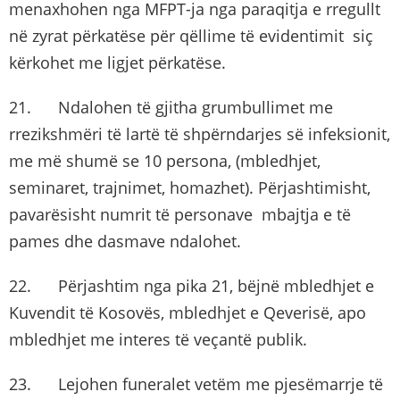
menaxhohen nga MFPT-ja nga paraqitja e rregullt
në zyrat përkatëse për qëllime të evidentimit siç
kërkohet me ligjet përkatëse.
21. Ndalohen të gjitha grumbullimet me
rrezikshmëri të lartë të shpërndarjes së infeksionit,
me më shumë se 10 persona, (mbledhjet,
seminaret, trajnimet, homazhet). Përjashtimisht,
pavarësisht numrit të personave mbajtja e të
pames dhe dasmave ndalohet.
22. Përjashtim nga pika 21, bëjnë mbledhjet e
Kuvendit të Kosovës, mbledhjet e Qeverisë, apo
mbledhjet me interes të veçantë publik.
23. Lejohen funeralet vetëm me pjesëmarrje të