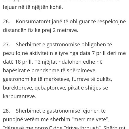
lejuar në të njëjtën kohë.
26. Konsumatorët janë të obliguar të respektojnë
distancën fizike prej 2 metrave.
27. Shërbimet e gastronomisë obligohen të
pezullojnë aktivitetin e tyre nga data 7 prill deri me
datë 18 prill. Të njëjtat ndalohen edhe në
hapësirat e brendshme të shërbimeve
gastronomike të marketeve, furrave të bukës,
burektoreve, qebaptoreve, pikat e shitjes së
karburanteve.
28. Shërbimet e gastronomisë lejohen të
punojnë vetëm me shërbim “merr me vete”,
“dërgesë me porosi” dhe “drive-through”. Shërbimi