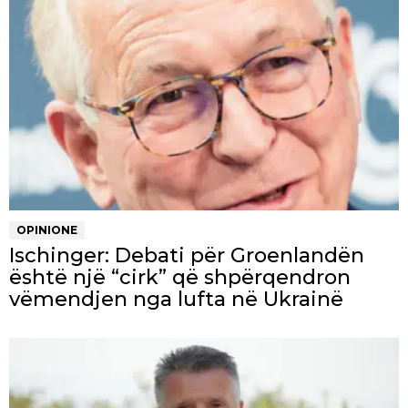
OPINIONE
Ischinger: Debati për Groenlandën
është një “cirk” që shpërqendron
vëmendjen nga lufta në Ukrainë