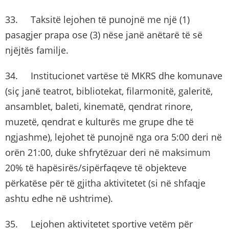
33. Taksitë lejohen të punojnë me një (1)
pasagjer prapa ose (3) nëse janë anëtarë të së
njëjtës familje.
34. Institucionet vartëse të MKRS dhe komunave
(siç janë teatrot, bibliotekat, filarmonitë, galeritë,
ansamblet, baleti, kinematë, qendrat rinore,
muzetë, qendrat e kulturës me grupe dhe të
ngjashme), lejohet të punojnë nga ora 5:00 deri në
orën 21:00, duke shfrytëzuar deri në maksimum
20% të hapësirës/sipërfaqeve të objekteve
përkatëse për të gjitha aktivitetet (si në shfaqje
ashtu edhe në ushtrime).
35. Lejohen aktivitetet sportive vetëm për