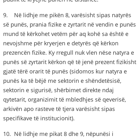
9. Në lidhje me pikën 8, varësisht sipas natyrës
së punës, prania fizike e zyrtarit në vendin e punës
mund të kërkohet vetëm për aq kohë sa është e
nevojshme për kryerjen e detyrës që kërkon
prezencën fizike. Ky rregull nuk vlen nëse natyra e
punës së zyrtarit kërkon që të jenë prezent fizikisht
gjatë tërë orarit të punës (sidomos kur natyra e
punës ka të bëjë me sektorin e shëndetësisë,
sektorin e sigurisë, shërbimet direkte ndaj
qytetarit, organizimit të mbledhjes së qeverisë,
arkivën apo rasteve të tjera varësisht sipas
specifikave të institucionit).
10. Në lidhje me pikat 8 dhe 9, nëpunësi i