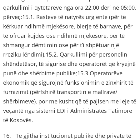
qarkullimi i qytetarëve nga ora 22:00 deri në 05:00,
përveç:15.1. Rasteve të natyrës urgjente (për të
kërkuar ndihmë mjekësore, blerje të barnave, për
të ofruar kujdes ose ndihmë mjekësore, për të
shmangur dëmtimin ose për t’i shpëtuar një
rreziku lëndimi).15.2. Qarkullimi për personelin
shëndetësor, të sigurisë dhe operatorët që kryejnë
punë dhe shërbime publike;15.3 Operatorëve
ekonomik që sigurojnë funksionimin e zinxhirit të
furnizimit (përfshirë transportin e mallrave/
shërbimeve), por me kusht që të pajisen me leje të
veçantë nga sistemi EDI i Administratës Tatimore
të Kosovës.
16. Të gjitha institucionet publike dhe private të