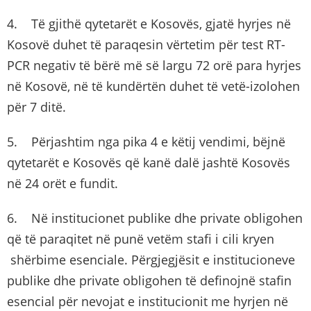
4. Të gjithë qytetarët e Kosovës, gjatë hyrjes në
Kosovë duhet të paraqesin vërtetim për test RT-
PCR negativ të bërë më së largu 72 orë para hyrjes
në Kosovë, në të kundërtën duhet të vetë-izolohen
për 7 ditë.
5. Përjashtim nga pika 4 e këtij vendimi, bëjnë
qytetarët e Kosovës që kanë dalë jashtë Kosovës
në 24 orët e fundit.
6. Në institucionet publike dhe private obligohen
që të paraqitet në punë vetëm stafi i cili kryen
shërbime esenciale. Përgjegjësit e institucioneve
publike dhe private obligohen të definojnë stafin
esencial për nevojat e institucionit me hyrjen në