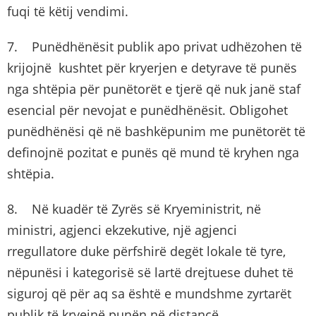
fuqi të këtij vendimi.
7. Punëdhënësit publik apo privat udhëzohen të
krijojnë kushtet për kryerjen e detyrave të punës
nga shtëpia për punëtorët e tjerë që nuk janë staf
esencial për nevojat e punëdhënësit. Obligohet
punëdhënësi që në bashkëpunim me punëtorët të
definojnë pozitat e punës që mund të kryhen nga
shtëpia.
8. Në kuadër të Zyrës së Kryeministrit, në
ministri, agjenci ekzekutive, një agjenci
rregullatore duke përfshirë degët lokale të tyre,
nëpunësi i kategorisë së lartë drejtuese duhet të
siguroj që për aq sa është e mundshme zyrtarët
publik të kryejnë punën në distancë.