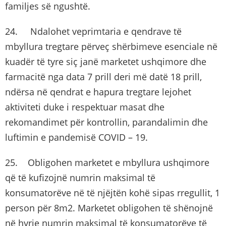
familjes së ngushtë.
24. Ndalohet veprimtaria e qendrave të
mbyllura tregtare përveç shërbimeve esenciale në
kuadër të tyre siç janë marketet ushqimore dhe
farmacitë nga data 7 prill deri më datë 18 prill,
ndërsa në qendrat e hapura tregtare lejohet
aktiviteti duke i respektuar masat dhe
rekomandimet për kontrollin, parandalimin dhe
luftimin e pandemisë COVID – 19.
25. Obligohen marketet e mbyllura ushqimore
që të kufizojnë numrin maksimal të
konsumatorëve në të njëjtën kohë sipas rregullit, 1
person për 8m2. Marketet obligohen të shënojnë
në hyrje numrin maksimal të konsumatorëve të